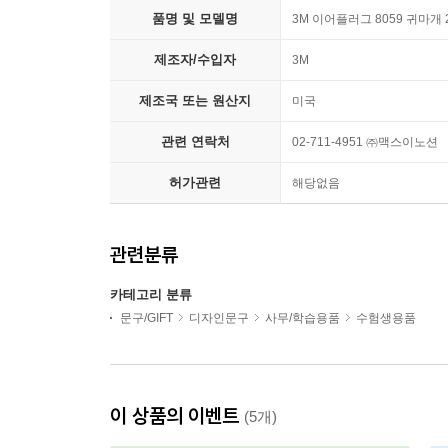
품명 및 모델명
3M 이어플러그 8059 귀마개 
제조자/수입자
3M
제조국 또는 원산지
미국
관련 연락처
02-711-4951 ㈜맥스이노션
허가관련
해당없음
관련분류
카테고리 분류
문구/GIFT
디자인문구
사무/학습용품
수험생용품
이 상품의 이벤트
(5개)