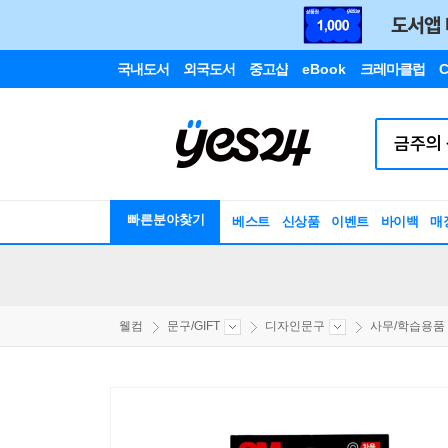
국내도서
외국도서
중고샵
eBook
크레마클럽
C
빠른분야찾기
베스트
신상품
이벤트
바이백
매
웰컴
문구/GIFT
디자인문구
사무/학습용품