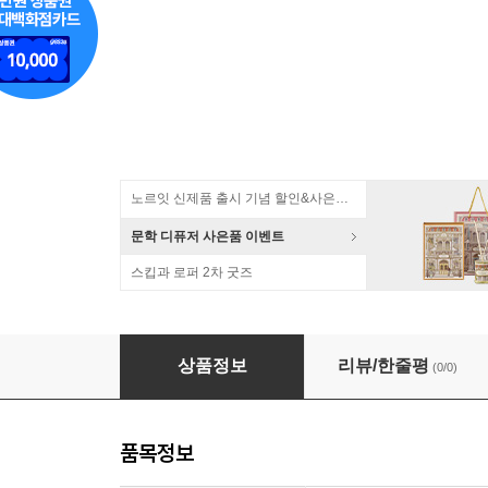
노르잇 신제품 출시 기념 할인&사은품 증정!
문학 디퓨저 사은품 이벤트
스킵과 로퍼 2차 굿즈
3M 이어플러그 8059 귀마개 28dB 손잡이형 케
상품정보
리뷰/한줄평
(0/0)
품목정보