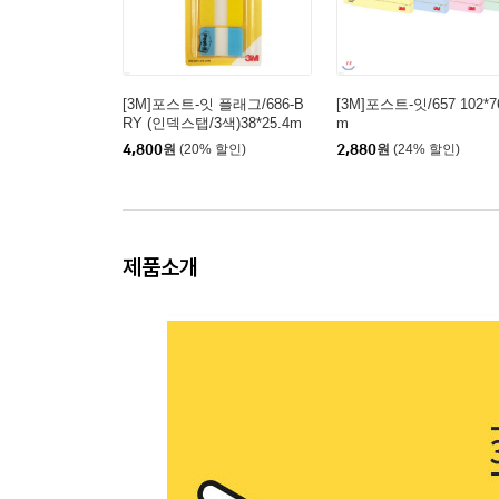
[3M]포스트-잇 플래그/686-B
[3M]포스트-잇/657 102*
RY (인덱스탭/3색)38*25.4m
m
m
4,800
원
(20% 할인)
2,880
원
(24% 할인)
제품소개