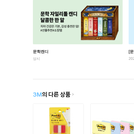
문학캔디
[문
상시
20
3M
의 다른 상품