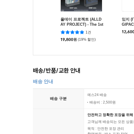
올데이 프로젝트 (ALLD
있지 (I
AY PROJECT) - The 1st
GIPAC
EP Album 'ALLDAY PR
종 랜
12,60
1건
OJECT' [PHOTOBOOK
ver.][2종 중 1종 랜덤발
19,800
원
(19% 할인)
송]
배송/반품/교환 안내
배송 안내
예스24 배송
배송 구분
배송비 : 2,500원
안전하고 정확한 포장을 위해 
고객님께 배송되는 모든 상품을
목적 : 안전한 포장 관리