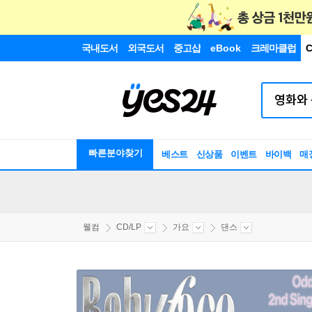
국내도서
외국도서
중고샵
eBook
크레마클럽
C
빠른분야찾기
베스트
신상품
이벤트
바이백
매
웰컴
CD/LP
가요
댄스