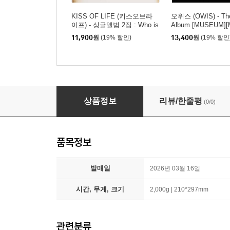
KISS OF LIFE (키스오브라
오위스 (OWIS) - The
이프) - 싱글앨범 2집 : Who is
Album [MUSEUM][M
she [Who Ver.]
iece Ver.][5종 중
11,900
원
(19% 할인)
13,400
원
(19% 할인
송]
오드유스 (ODD YOUTH) - 싱글앨범 2집 : Baby
상품정보
리뷰/한줄평
(0/0)
품목정보
발매일
2026년 03월 16일
시간, 무게, 크기
2,000g | 210*297mm
관련분류