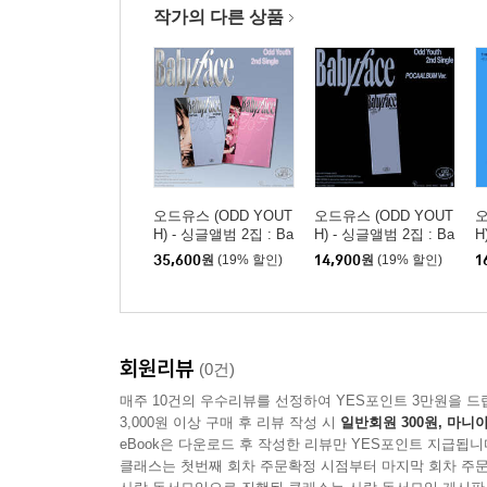
작가의 다른 상품
오드유스 (ODD YOUT
오드유스 (ODD YOUT
오
H) - 싱글앨범 2집 : Ba
H) - 싱글앨범 2집 : Ba
H
byface [2종 SET]
byface [POCA ALBUM
K
35,600
원
(19% 할인)
14,900
원
(19% 할인)
1
Ver.]
회원리뷰
(0건)
매주 10건의 우수리뷰를 선정하여 YES포인트 3만원을 드
3,000원 이상 구매 후 리뷰 작성 시
일반회원 300원, 마니아
eBook은 다운로드 후 작성한 리뷰만 YES포인트 지급됩니
클래스는 첫번째 회차 주문확정 시점부터 마지막 회차 주문