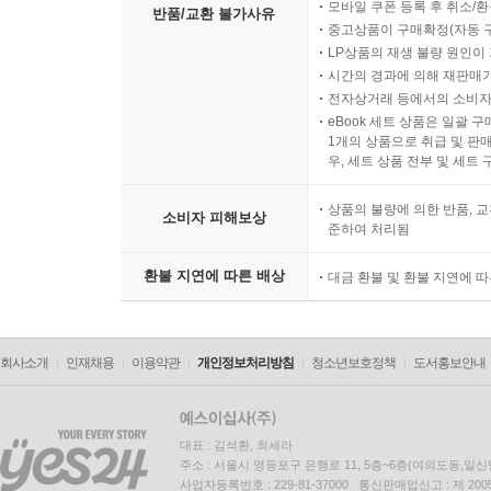
모바일 쿠폰 등록 후 취소/환
반품/교환 불가사유
중고상품이 구매확정(자동 
LP상품의 재생 불량 원인이 기
시간의 경과에 의해 재판매가
전자상거래 등에서의 소비자
eBook 세트 상품은 일괄 
1개의 상품으로 취급 및 판매
우, 세트 상품 전부 및 세트
상품의 불량에 의한 반품, 교
소비자 피해보상
준하여 처리됨
환불 지연에 따른 배상
대금 환불 및 환불 지연에 
회사소개
인재채용
이용약관
개인정보처리방침
청소년보호정책
도서홍보안내
대표 : 김석환, 최세라
주소 : 서울시 영등포구 은행로 11, 5층~6층(여의도동,일신
사업자등록번호 : 229-81-37000 통신판매업신고 : 제 200