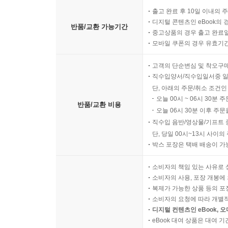
출고 완료 후 10일 이내의 
디지털 콘텐츠인 eBook의 
반품/교환 가능기간
중고상품의 경우 출고 완료일
모바일 쿠폰의 경우 유효기간(
고객의 단순변심 및 착오구
직수입양서/직수입일서중 일
단, 아래의 주문/취소 조건인
오늘 00시 ~ 06시 30분 
반품/교환 비용
오늘 06시 30분 이후 주문
직수입 음반/영상물/기프트 
단, 당일 00시~13시 사이
박스 포장은 택배 배송이 가
소비자의 책임 있는 사유로 
소비자의 사용, 포장 개봉에 
복제가 가능한 상품 등의 포장을 
소비자의 요청에 따라 개별
디지털 컨텐츠인 eBook, 
eBook 대여 상품은 대여 기