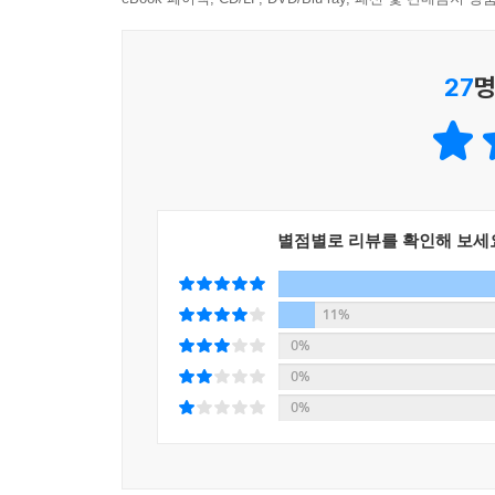
‘네오 시티’에서는 강력한 인공지능 로봇과 맞서 
요괴와 숨 막히는 대결을 벌인다.
27
명
구슬을 모으는 여정 속에서 독자들은 낙하 운동, 열
개념을 자연스럽게 습득하게 된다. 특히 각 장 
정리되어 있어 재미와 학습 효과를 한층 높인다.
내 안의 숨겨진 힘을 깨우는 지혜,
세상을 구하는 다정한 용기
별점별로 리뷰를 확인해 보세
인공지능 도시 ‘네오 시티’는 꼬리가 아홉 개 달린
민낯을 드러낸다. 이는 많은 이들이 객관적이라 믿
11%
순간, 과거에 도움을 받았던 시민들이 고미호를 
0%
집어삼키려는 불개의 기운이 짙어지는 위기 속에서도
0%
어린이 독자들은 고미호의 여정 속에서 타인을 이해
0%
이제 남은 구슬은 세 개. 불개와의 대결이 눈앞
나아간다. 지식과 용기가 어우러진 모험 판타지, 