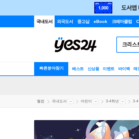
국내도서
외국도서
중고샵
eBook
크레마클럽
C
빠른분야찾기
베스트
신상품
이벤트
바이백
매
웰컴
국내도서
어린이
3-4학년
3-