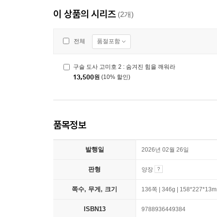
이 상품의 시리즈
(2개)
품절포함
전체
구슬 도사 고미호 2 : 숨겨진 힘을 깨워라
13,500
원
(10% 할인)
품목정보
발행일
2026년 02월 26일
판형
양장
쪽수, 무게, 크기
136쪽 | 346g | 158*227*13
ISBN13
9788936449384