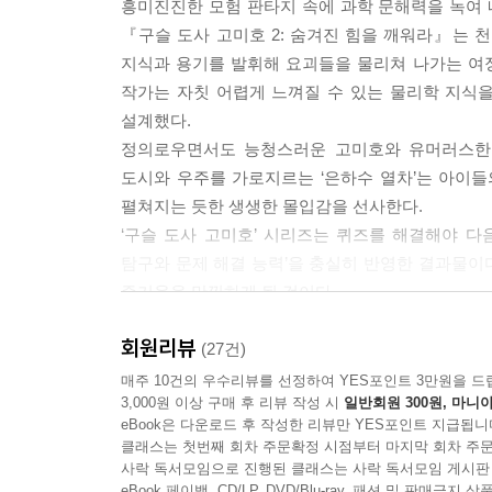
흥미진진한 모험 판타지 속에 과학 문해력을 녹여 내
『구슬 도사 고미호 2: 숨겨진 힘을 깨워라』는 천
지식과 용기를 발휘해 요괴들을 물리쳐 나가는 여정
작가는 자칫 어렵게 느껴질 수 있는 물리학 지식
설계했다.
정의로우면서도 능청스러운 고미호와 유머러스한 
도시와 우주를 가로지르는 ‘은하수 열차’는 아이
펼쳐지는 듯한 생생한 몰입감을 선사한다.
‘구슬 도사 고미호’ 시리즈는 퀴즈를 해결해야 다
탐구와 문제 해결 능력’을 충실히 반영한 결과물이
즐거움을 만끽하게 될 것이다.
회원리뷰
지식과 용기로 어둠을 물리치는 고미호의 레벨 업 
(27건)
물리학 퀴즈를 풀며 더욱 강력해진 악을 돌파하라!
매주 10건의 우수리뷰를 선정하여 YES포인트 3만원을 드
3,000원 이상 구매 후 리뷰 작성 시
일반회원 300원, 마니아
eBook은 다운로드 후 작성한 리뷰만 YES포인트 지급됩니
2권에서 고미호는 요괴에게 붙잡힌 스승 햄도사와 
클래스는 첫번째 회차 주문확정 시점부터 마지막 회차 주문
요괴들 앞에서 잠시 망설이기도 하지만, 고미호는 
사락 독서모임으로 진행된 클래스는 사락 독서모임 게시판
고난과 역경이 자신을 성장시키는 값진 경험이 되었
eBook 페이백, CD/LP, DVD/Blu-ray, 패션 및 판매금