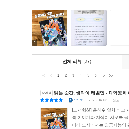
3
전체 리뷰
(27)
1
2
3
4
5
6
읽는 순간, 생각이 레벨업 - 과학동화
종이책
s****8
2026-04-02
신고
|
|
|
[도서협찬] 은하수 열차 타고
록 이야기와 지식이 서로를 끌
미래 도시에서는 인공지능의 