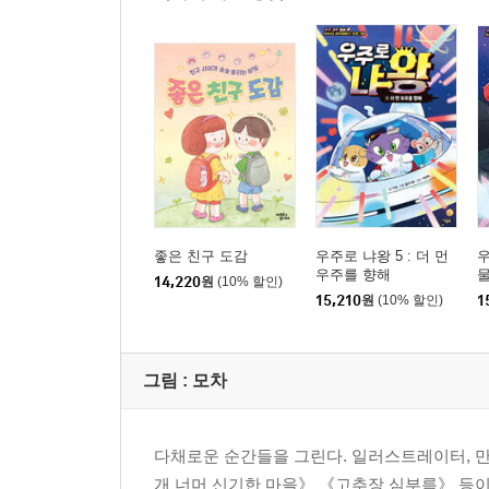
좋은 친구 도감
우주로 냐왕 5 : 더 먼
우
우주를 향해
물
14,220
원
(10% 할인)
15,210
원
(10% 할인)
1
그림 :
모차
다채로운 순간들을 그린다. 일러스트레이터, 만화
개 너머 신기한 마을》 《고추장 심부름》 등이