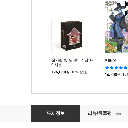
신기한 맛 도깨비 식당 1~1
K몬스터
0 세트
126,000
원
(10% 할인)
16,200
원
(10
구슬 도사 고미호 2 : 숨겨진 힘을 깨워라
도서정보
리뷰/한줄평
(27/0)