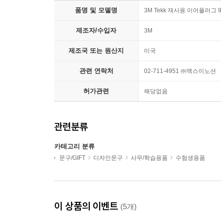
품명 및 모델명
3M Tekk 재사용 이어플러그 
제조자/수입자
3M
제조국 또는 원산지
미국
관련 연락처
02-711-4951 ㈜맥스이노션
허가관련
해당없음
관련분류
카테고리 분류
문구/GIFT
디자인문구
사무/학습용품
수험생용품
이 상품의 이벤트
(5개)