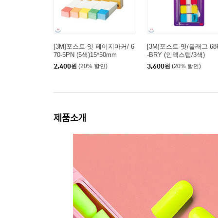
[3M]포스트-잇 페이지마커/ 6
[3M]포스트-잇/플래그 68
70-5PN (5색)15*50mm
-BRY (인덱스탭/3색)
2,400
원
(20% 할인)
3,600
원
(20% 할인)
제품소개