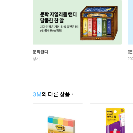
문학캔디
[문
상시
20
3M
의 다른 상품