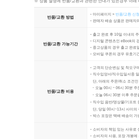
※ 상품 설명에 반품/교환과 관련한 안내가 있는경우 아래 
마이페이지 >
반품/교환 신청
반품/교환 방법
판매자 배송 상품은 판매자와
출고 완료 후 10일 이내의 
디지털 콘텐츠인 eBook의 
반품/교환 가능기간
중고상품의 경우 출고 완료일
모바일 쿠폰의 경우 유효기간(
고객의 단순변심 및 착오구
직수입양서/직수입일서중 일
단, 아래의 주문/취소 조건인
오늘 00시 ~ 06시 30분 
반품/교환 비용
오늘 06시 30분 이후 주문
직수입 음반/영상물/기프트 
단, 당일 00시~13시 사이
박스 포장은 택배 배송이 가
소비자의 책임 있는 사유로 
소비자의 사용, 포장 개봉에 