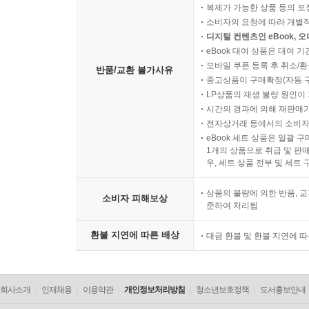
복제가 가능한 상품 등의 포장을 
소비자의 요청에 따라 개별
디지털 컨텐츠인 eBook, 
eBook 대여 상품은 대여 기
모바일 쿠폰 등록 후 취소/환
반품/교환 불가사유
중고상품이 구매확정(자동 
LP상품의 재생 불량 원인이 기
시간의 경과에 의해 재판매가
전자상거래 등에서의 소비자
eBook 세트 상품은 일괄 
1개의 상품으로 취급 및 판매
우, 세트 상품 전부 및 세트
상품의 불량에 의한 반품, 교
소비자 피해보상
준하여 처리됨
환불 지연에 따른 배상
대금 환불 및 환불 지연에 
회사소개
인재채용
이용약관
개인정보처리방침
청소년보호정책
도서홍보안내