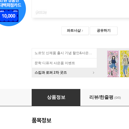
파트너샵
공유하기
노르잇 신제품 출시 기념 할인&사은품 증정!
문학 디퓨저 사은품 이벤트
스킵과 로퍼 2차 굿즈
3M Tekk 재사용 이어플러그 90586 귀마개 끈형
상품정보
리뷰/한줄평
(0/0)
품목정보