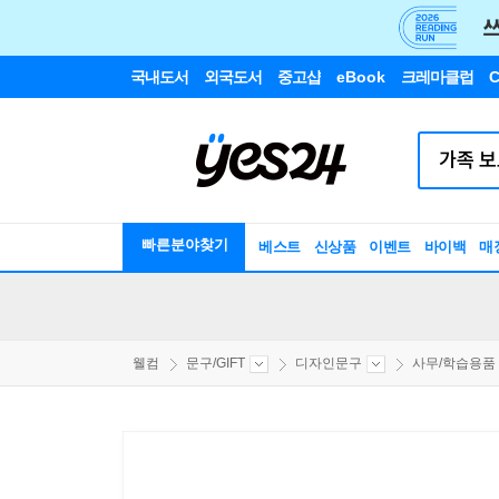
국내도서
외국도서
중고샵
eBook
크레마클럽
C
빠른분야찾기
베스트
신상품
이벤트
바이백
매
웰컴
문구/GIFT
디자인문구
사무/학습용품