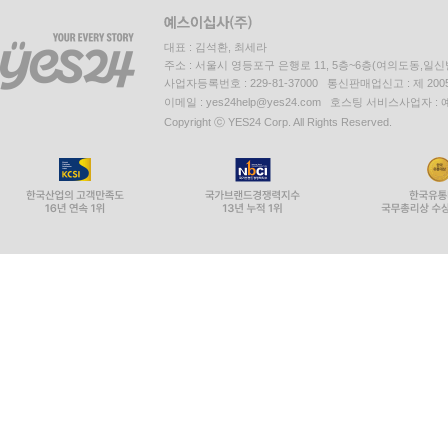
대표 : 김석환, 최세라
주소 : 서울시 영등포구 은행로 11, 5층~6층(여의도동,일신
사업자등록번호 : 229-81-37000 통신판매업신고 : 제 200
이메일 : yes24help@yes24.com 호스팅 서비스사업자 :
Copyright ⓒ YES24 Corp. All Rights Reserved.