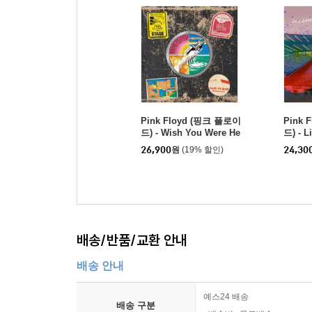
Pink Floyd (핑크 플로이
Pink 
드) - Wish You Were He
드) - L
re
Angele
26,900
원
(19% 할인)
24,30
1975
배송/반품/교환 안내
배송 안내
예스24 배송
배송 구분