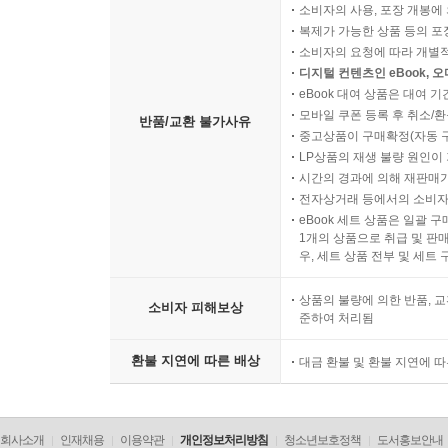
소비자의 사용, 포장 개봉에 
복제가 가능한 상품 등의 포장을 
소비자의 요청에 따라 개별
디지털 컨텐츠인 eBook, 
eBook 대여 상품은 대여 기
모바일 쿠폰 등록 후 취소/환
반품/교환 불가사유
중고상품이 구매확정(자동 
LP상품의 재생 불량 원인이 기
시간의 경과에 의해 재판매가
전자상거래 등에서의 소비자
eBook 세트 상품은 일괄 
1개의 상품으로 취급 및 판매
우, 세트 상품 전부 및 세트
상품의 불량에 의한 반품, 교
소비자 피해보상
준하여 처리됨
환불 지연에 따른 배상
대금 환불 및 환불 지연에 
회사소개
인재채용
이용약관
개인정보처리방침
청소년보호정책
도서홍보안내