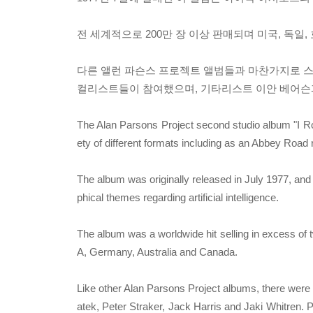
전 세계적으로 200만 장 이상 판매되며 미국, 독일
다른 앨런 파슨스 프로젝트 앨범들과 마찬가지로 스티브
컬리스트들이 참여했으며, 기타리스트 이안 베어슨과
The Alan Parsons Project second studio album "I Robo
ety of different formats including as an Abbey Roa
The album was originally released in July 1977, and
phical themes regarding artificial intelligence.
The album was a worldwide hit selling in excess of 
A, Germany, Australia and Canada.
Like other Alan Parsons Project albums, there were a
atek, Peter Straker, Jack Harris and Jaki Whitren. 