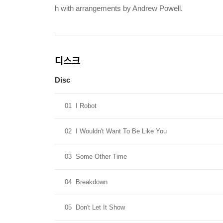
h with arrangements by Andrew Powell.
디스크
Disc
01
I Robot
02
I Wouldn't Want To Be Like You
03
Some Other Time
04
Breakdown
05
Don't Let It Show