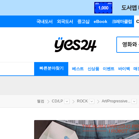
국내도서
외국도서
중고샵
eBook
크레마클럽
C
빠른분야찾기
베스트
신상품
이벤트
바이백
매
웰컴
CD/LP
ROCK
Art/Progressive...