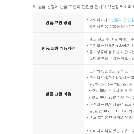
※ 상품 설명에 반품/교환과 관련한 안내가 있는경우 아래 
마이페이지 >
반품/교환 신청
반품/교환 방법
판매자 배송 상품은 판매자와
출고 완료 후 10일 이내의 
디지털 콘텐츠인 eBook의 
반품/교환 가능기간
중고상품의 경우 출고 완료일
모바일 쿠폰의 경우 유효기간(
고객의 단순변심 및 착오구
직수입양서/직수입일서중 일
단, 아래의 주문/취소 조건인
오늘 00시 ~ 06시 30분 
반품/교환 비용
오늘 06시 30분 이후 주문
직수입 음반/영상물/기프트 
단, 당일 00시~13시 사이
박스 포장은 택배 배송이 가
소비자의 책임 있는 사유로 