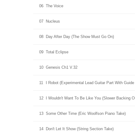
06
The Voice
07
Nucleus
08
Day After Day (The Show Must Go On)
09
Total Eclipse
10
Genesis Ch1 V.32
11
I Robot (Experimental Lead Guitar Part With Guide
12
I Wouldn't Want To Be Like You (Slower Backing O
13
Some Other Time (Eric Woolfson Piano Take)
14
Don't Let It Show (String Section Take)