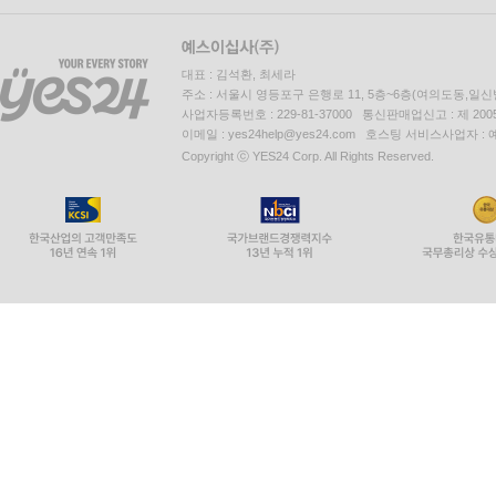
대표 : 김석환, 최세라
주소 : 서울시 영등포구 은행로 11, 5층~6층(여의도동,일신
사업자등록번호 : 229-81-37000 통신판매업신고 : 제 200
이메일 : yes24help@yes24.com 호스팅 서비스사업자 :
Copyright ⓒ YES24 Corp. All Rights Reserved.