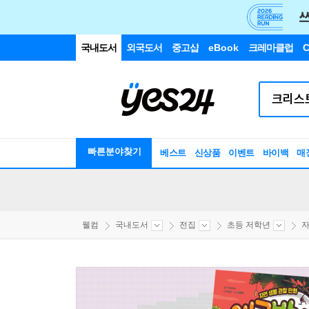
국내도서
외국도서
중고샵
eBook
크레마클럽
C
빠른분야찾기
베스트
신상품
이벤트
바이백
매
웰컴
국내도서
전집
초등 저학년
자