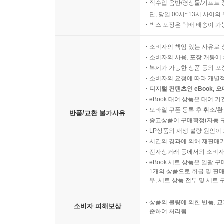
직수입 음반/영상물/기프트 
단, 당일 00시~13시 사이
박스 포장은 택배 배송이 가
소비자의 책임 있는 사유로 
소비자의 사용, 포장 개봉에 
복제가 가능한 상품 등의 포장을 
소비자의 요청에 따라 개별
디지털 컨텐츠인 eBook, 
eBook 대여 상품은 대여 기
모바일 쿠폰 등록 후 취소/환
반품/교환 불가사유
중고상품이 구매확정(자동 
LP상품의 재생 불량 원인이 기
시간의 경과에 의해 재판매가
전자상거래 등에서의 소비자
eBook 세트 상품은 일괄 
1개의 상품으로 취급 및 판매
우, 세트 상품 전부 및 세트
상품의 불량에 의한 반품, 교
소비자 피해보상
준하여 처리됨