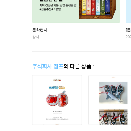
문학캔디
[문
상시
20
주식회사 점프
의 다른 상품