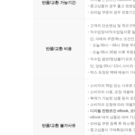
반품/교환 가능기간
중고상품의 경우 출고 완료일
모바일 쿠폰의 경우 유효기간(
고객의 단순변심 및 착오구
직수입양서/직수입일서중 일
단, 아래의 주문/취소 조건인
오늘 00시 ~ 06시 30분 
반품/교환 비용
오늘 06시 30분 이후 주문
직수입 음반/영상물/기프트 
단, 당일 00시~13시 사이
박스 포장은 택배 배송이 가
소비자의 책임 있는 사유로 
소비자의 사용, 포장 개봉에 
복제가 가능한 상품 등의 포장을 
소비자의 요청에 따라 개별
디지털 컨텐츠인 eBook, 
eBook 대여 상품은 대여 기
모바일 쿠폰 등록 후 취소/환
반품/교환 불가사유
중고상품이 구매확정(자동 