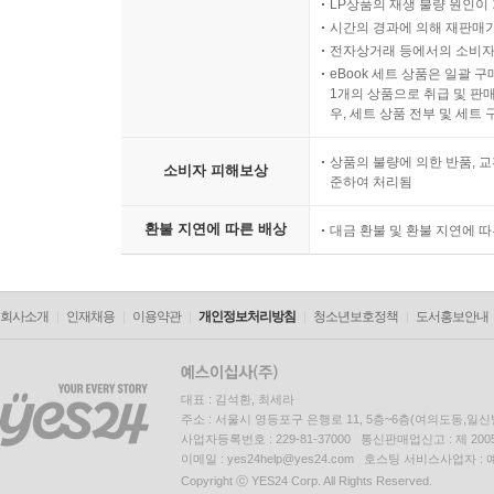
LP상품의 재생 불량 원인이 기
시간의 경과에 의해 재판매가
전자상거래 등에서의 소비자
eBook 세트 상품은 일괄 
1개의 상품으로 취급 및 판매
우, 세트 상품 전부 및 세트
상품의 불량에 의한 반품, 교
소비자 피해보상
준하여 처리됨
환불 지연에 따른 배상
대금 환불 및 환불 지연에 
회사소개
인재채용
이용약관
개인정보처리방침
청소년보호정책
도서홍보안내
대표 : 김석환, 최세라
주소 : 서울시 영등포구 은행로 11, 5층~6층(여의도동,일신
사업자등록번호 : 229-81-37000 통신판매업신고 : 제 200
이메일 : yes24help@yes24.com 호스팅 서비스사업자 :
Copyright ⓒ YES24 Corp. All Rights Reserved.