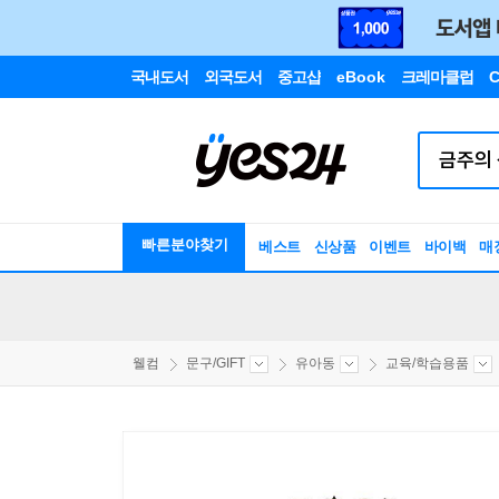
국내도서
외국도서
중고샵
eBook
크레마클럽
C
빠른분야찾기
베스트
신상품
이벤트
바이백
매
웰컴
문구/GIFT
유아동
교육/학습용품