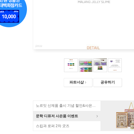
파트너샵
공유하기
노르잇 신제품 출시 기념 할인&사은품 증정!
문학 디퓨저 사은품 이벤트
스킵과 로퍼 2차 굿즈