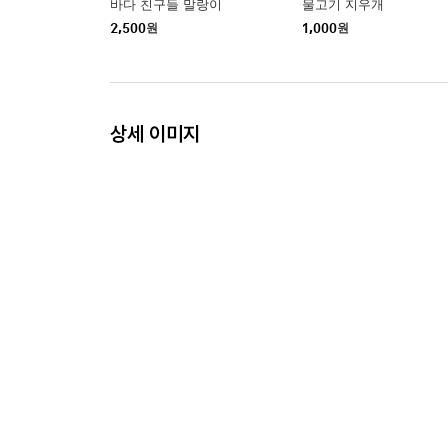
바다 친구들 말랑이
물고기 지우개
2,500
원
1,000
원
상세 이미지