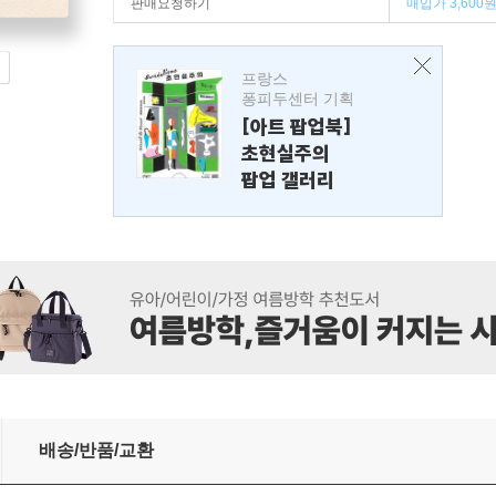
판매요청하기
매입가 3,600
프랑스
퐁피두센터 기획
[아트 팝업북]
초현실주의
팝업 갤러리
배송/반품/교환