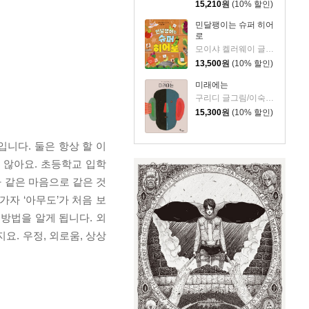
15,210
원
(10% 할인)
민달팽이는 슈퍼 히어
로
모이샤 켈러웨이 글/박규리 역
13,500
원
(10% 할인)
미래에는
구리디 글그림/이숙진 역
15,300
원
(10% 할인)
니다. 둘은 항상 할 이
 않아요. 초등학교 입학
 같은 마음으로 같은 것
자 ‘아무도’가 처음 보
방법을 알게 됩니다. 외
요. 우정, 외로움, 상상