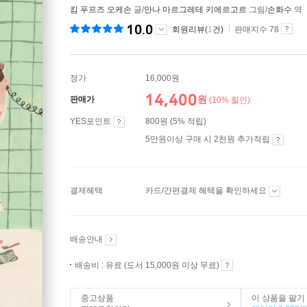
킴 푸프즈 오케손
글/
안나 마르그레테 키에르고르
그림/
손화수
역
10.0
회원리뷰(
1
건)
판매지수 78
정가
16,000원
14,400
원
판매가
(10% 할인)
YES포인트
800원 (5% 적립)
5만원이상 구매 시 2천원 추가적립
결제혜택
카드/간편결제 혜택을 확인하세요
배송안내
배송비 : 유료 (도서 15,000원 이상 무료)
중고상품
이 상품을 팔기