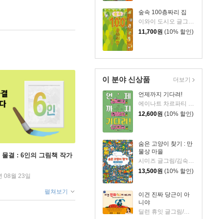
숲속 100층짜리 집
이와이 도시오 글그림/김숙 역
11,700
원
(10% 할인)
이 분야 신상품
더보기
언제까지 기다려!
에이나트 차르파티 글그림/정재원 역
12,600
원
(10% 할인)
숨은 고양이 찾기 : 만
물상 마을
 물결 : 6인의 그림책 작가
시미즈 글그림/김숙 역
13,500
원
(10% 할인)
년 08월 23일
펼쳐보기
이건 진짜 당근이 아
니야
딜런 휴잇 글그림/이현아 역