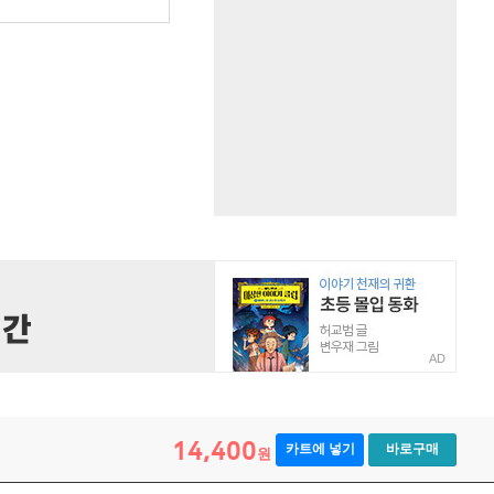
원
AD
14,400
카트에 넣기
바로구매
원