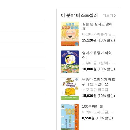
이 분야 베스트셀러
더보기
싫을 땐 싫다고 말해
요
다그마 가이슬러 글/박소영 역
15,120
원
(10% 할인)
엄마가 유령이 되었
어!
노부미 글그림/이기웅 역
10,800
원
(10% 할인)
뚱뚱한 고양이가 매트
위에 앉아 있어요
누릿 칼린 글그림
15,030
원
(10% 할인)
100층짜리 집
이와이 도시오 글,그림/김숙 역
8,550
원
(10% 할인)