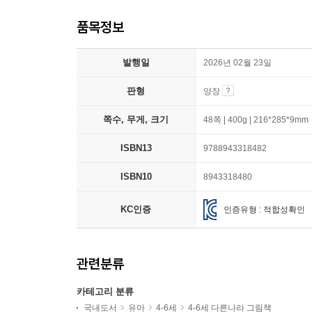
품목정보
발행일
2026년 02월 23일
판형
양장
쪽수, 무게, 크기
48쪽 | 400g | 216*285*9mm
ISBN13
9788943318482
ISBN10
8943318480
KC인증
인증유형 : 적합성확인
관련분류
카테고리 분류
국내도서
유아
4-6세
4-6세 다른나라 그림책