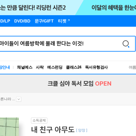
D/LP
DVD/BD
문구
/GIFT
티켓
독서유형검사
장안내
채널예스
사락
예스펀딩
클래스24
여
RBTI Lab
독서유형검사
크클 심야 독서 모임
OPEN
른나라 ...
소득공제
내 친구 아무도
[ 양장 ]