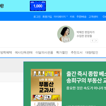
로그인
회원가입
마이페이지
카트
주문/배송
고객센터
Gl
름방학혜택
예사단독판매
이달의사은품
특가할인
추천도서
대량/법인