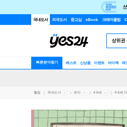
국내도서
외국도서
중고샵
eBook
크레마클럽
C
빠른분야찾기
베스트
신상품
이벤트
바이백
매
웰컴
국내도서
유아
4-6세
4-6세 다