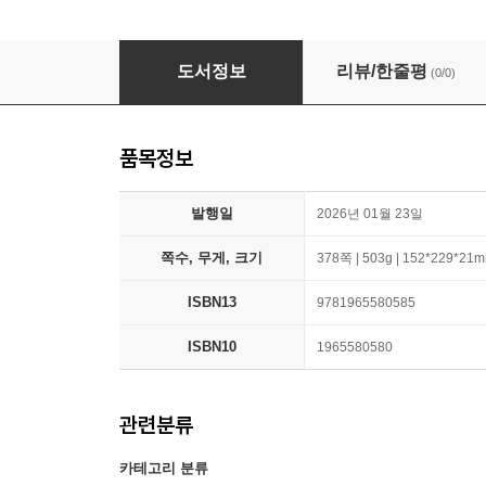
Spiritualità della Comunità Più Grande (Great
도서정보
리뷰/한줄평
(0/0)
품목정보
발행일
2026년 01월 23일
쪽수, 무게, 크기
378쪽 | 503g | 152*229*21
ISBN13
9781965580585
ISBN10
1965580580
관련분류
카테고리 분류