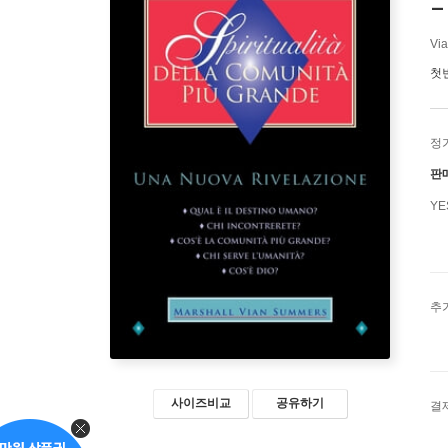
-
Via
첫
정
판
Y
추
사이즈비교
공유하기
결