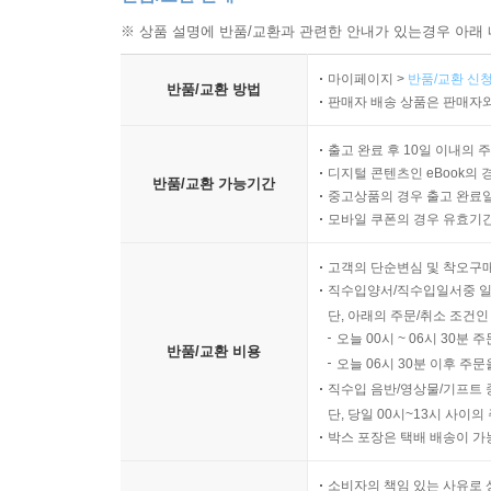
※ 상품 설명에 반품/교환과 관련한 안내가 있는경우 아래 
마이페이지 >
반품/교환 신청
반품/교환 방법
판매자 배송 상품은 판매자와
출고 완료 후 10일 이내의 
디지털 콘텐츠인 eBook의 
반품/교환 가능기간
중고상품의 경우 출고 완료일
모바일 쿠폰의 경우 유효기간(
고객의 단순변심 및 착오구
직수입양서/직수입일서중 일
단, 아래의 주문/취소 조건인
오늘 00시 ~ 06시 30분 
반품/교환 비용
오늘 06시 30분 이후 주문
직수입 음반/영상물/기프트 
단, 당일 00시~13시 사이
박스 포장은 택배 배송이 가
소비자의 책임 있는 사유로 