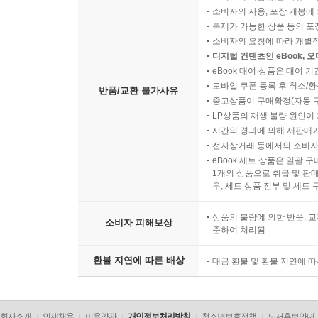
소비자의 사용, 포장 개봉에 
복제가 가능한 상품 등의 포장을 
소비자의 요청에 따라 개별
디지털 컨텐츠인 eBook, 
eBook 대여 상품은 대여 기
모바일 쿠폰 등록 후 취소/환
반품/교환 불가사유
중고상품이 구매확정(자동 
LP상품의 재생 불량 원인이 기
시간의 경과에 의해 재판매가
전자상거래 등에서의 소비자
eBook 세트 상품은 일괄 
1개의 상품으로 취급 및 판매
우, 세트 상품 전부 및 세트
상품의 불량에 의한 반품, 교
소비자 피해보상
준하여 처리됨
환불 지연에 따른 배상
대금 환불 및 환불 지연에 
회사소개
인재채용
이용약관
개인정보처리방침
청소년보호정책
도서홍보안내