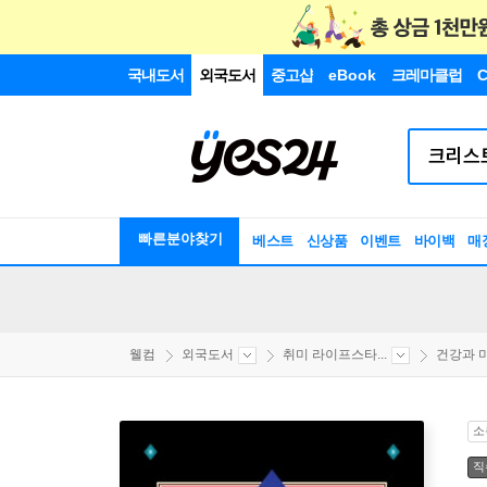
국내도서
외국도서
중고샵
eBook
크레마클럽
C
빠른분야찾기
베스트
신상품
이벤트
바이백
매
웰컴
외국도서
취미 라이프스타...
건강과 
소
직