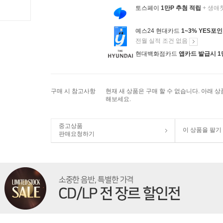
토스페이
1만P 추첨 적립
+ 생애
예스24 현대카드
1~3% YES포
전월 실적 조건 없음
현대백화점카드
앱카드 발급시 1
구매 시 참고사항
현재 새 상품은 구매 할 수 없습니다. 아래 
해보세요.
중고상품
이 상품을 팔기
판매요청하기