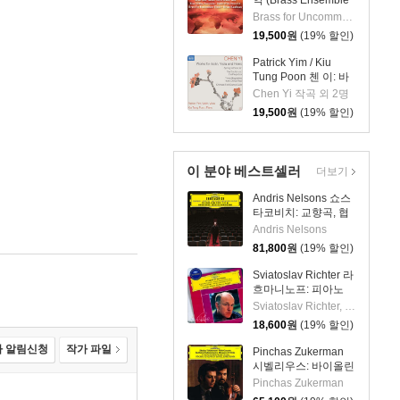
악 (Brass Ensemble
Music - 21st Century)
Brass for Uncommon Times 실내악
19,500
원
(19% 할인)
Patrick Yim / Kiu
Tung Poon 첸 이: 바
이올린, 비올라, 피아
Chen Yi 작곡 외 2명
노 작품집 (Chen Yi:
19,500
원
(19% 할인)
Works For Violin,
Viola And Piano)
이 분야 베스트셀러
더보기
Andris Nelsons 쇼스
타코비치: 교향곡, 협
주곡 (Shostakovich:
Andris Nelsons
Symphonies,
81,800
원
(19% 할인)
Concertos, Lady
Macbeth of Mtsensk
Sviatoslav Richter 라
District)
흐마니노프: 피아노
협주곡 2번 / 차이코프
Sviatoslav Richter, Herbert von Karajan
스키: 협주곡 1번
18,600
원
(19% 할인)
(Rachmaninov:
Piano Concerto No.2
 알림신청
작가 파일
Pinchas Zukerman
/ Tchaikovsky: Piano
시벨리우스: 바이올린
Concerto No.1)
협주곡 / 베토벤: 로망
Pinchas Zukerman
스 (Sibelius: Violin