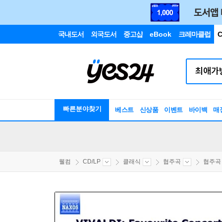
국내도서
외국도서
중고샵
eBook
크레마클럽
C
빠른분야찾기
베스트
신상품
이벤트
바이백
매
웰컴
CD/LP
클래식
협주곡
협주곡 