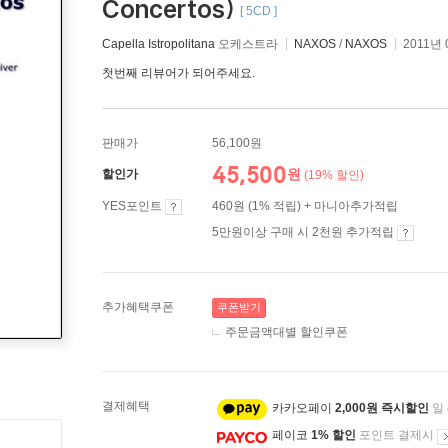
Concertos)
[ 5CD ]
Capella Istropolitana
오케스트라
NAXOS
/
NAXOS
2011년 
첫번째 리뷰어가 되어주세요.
판매가
56,100원
45,500
원
할인가
(19% 할인)
YES포인트
460원 (1% 적립) + 마니아추가적립
5만원이상 구매 시 2천원 추가적립
추가혜택쿠폰
쿠폰받기
주문금액대별 할인쿠폰
결제혜택
카카오페이
2,000원 즉시할인
일
페이코
1% 할인
포인트 결제시