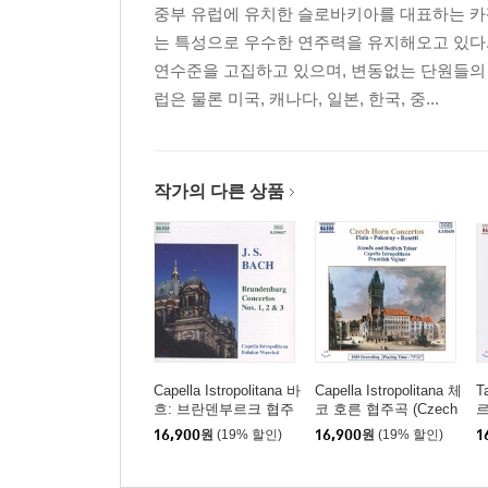
중부 유럽에 유치한 슬로바키아를 대표하는 
는 특성으로 우수한 연주력을 유지해오고 있다.
연수준을 고집하고 있으며, 변동없는 단원들의
럽은 물론 미국, 캐나다, 일본, 한국, 중...
작가의 다른 상품
Capella Istropolitana 바
Capella Istropolitana 체
T
흐: 브란덴부르크 협주
코 호른 협주곡 (Czech
르
곡 1-3번 (Bach: Brande
Horn Concertos - Fiala
3
16,900
원
(19% 할인)
16,900
원
(19% 할인)
1
nburg Concertos BWV
/ Pokorny / Rosetti)
도
1046-1048)
e