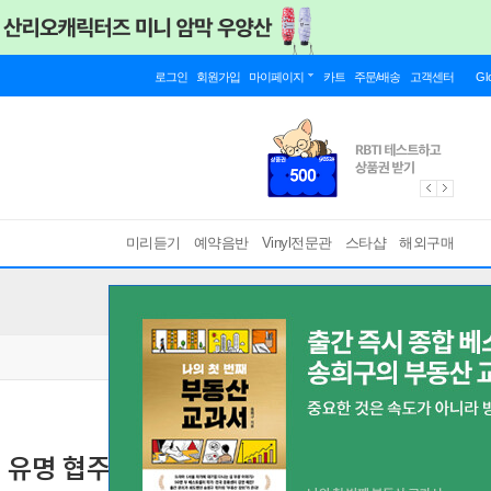
로그인
회원가입
마이페이지
카트
주문/배송
고객센터
Gl
미리듣기
예약음반
Vinyl전문관
스타샵
해외구매
: 유명 협주곡집 (Vivaldi: Favourite