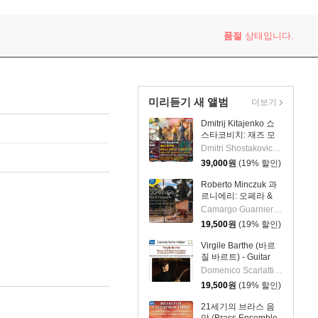
품절
상태입니다.
미리듣기 새 앨범
더보기
Dmitrij Kitajenko 쇼
스타코비치: 재즈 모
음곡, 발레 모음곡, 협
Dmitri Shostakovich 작곡 외 6명
주곡들
39,000
원
(19% 할인)
(Shostakovich: Jazz
Suite; Ballet Suites;
Roberto Minczuk 과
Concertos)
르니에리: 오페라 &
관현악 작품집
Camargo Guarnieri 작곡 외 2명
(Guarnieri: Pedro
19,500
원
(19% 할인)
Malazarte)
Virgile Barthe (바르
질 바르트) - Guitar
Recital (기타 리사이
Domenico Scarlatti 작곡 외 5명
틀)
19,500
원
(19% 할인)
21세기의 브라스 음