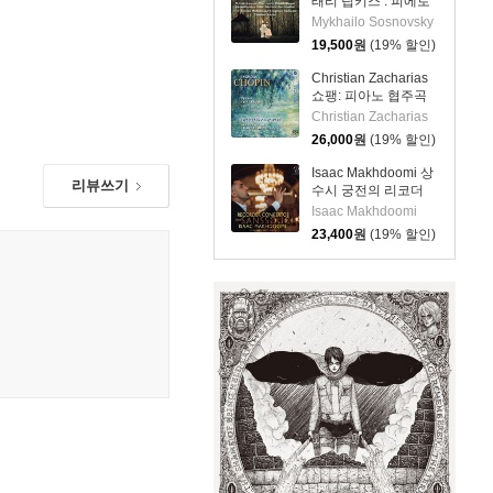
래리 립키스 : 피에로
와 친구들 (Larry
Mykhailo Sosnovsky
Lipkis: Pierrot &
19,500
원
(19% 할인)
Friends)
Christian Zacharias
쇼팽: 피아노 협주곡
제1~2번 (Chopin:
Christian Zacharias
Complete Piano
26,000
원
(19% 할인)
Concertos) [SACD
Hybrid]
Isaac Makhdoomi 상
리뷰쓰기
수시 궁전의 리코더
협주곡 (Recorder
Isaac Makhdoomi
Concertos from
23,400
원
(19% 할인)
Sanssouci)