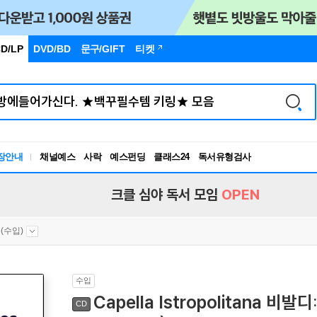
D/LP
DVD/BD
문구
/GIFT
티켓
장안내
채널예스
사락
예스펀딩
클래스24
독서유형검사
RBTI Lab
독서유형검사
크클 심야 독서 모임
OPEN
(수입)
수입
Capella Istropolitana 비발디
CD