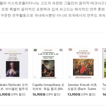
카펠라 이스트로폴리타나는 고도의 숙련된 그들만의 음악적 테크닉으
 또한 특별히 음악적인 표현력과 깊게 파고드는 해석적인 연주 훈련
 꾸준한 연주활동으로 국내에서뿐만 아니라 외국에서의 연주도 계속
akako Nishizaki 모차
Capella Istropolitana 모
Jaroslav Krecek 바흐:
Ta
트: 바이올린 협주곡
차르트: 독일 춤곡 (Mo
모음곡 (Bach: Suites
디:
번, 5번, 아다지오, 론
zart: German Dances
[Overtures] Vol.2 Nos.
Fo
6,900
원
(19% 할인)
16,900
원
(19% 할인)
13,900
원
(19% 할인)
16
 (Mozart: Violin Conc
K.586, K.600, K.602,
3-5 BWV1068-1070)
o 
rtos, Adagio, Rondo)
K.605)