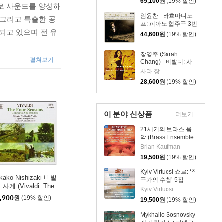
65,100
원
(19% 할인)
Concerto /
로 사운드를 양성하
Beethoven:
임윤찬 - 라흐마니노
 그리고 특출한 공
Romances For) [LP]
프: 피아노 협주곡 3번
되고 있으며 전 유
[반 클라이번 콩쿠르
44,600
원
(19% 할인)
실황 녹음]
(Rachmaninov:
장영주 (Sarah
Piano Concerto
펼쳐보기
Chang) - 비발디: 사
Op.30) [LP]
계 (Vivaldi: The Four
사라 장
Seasons) [LP]
28,600
원
(19% 할인)
이 분야 신상품
더보기
21세기의 브라스 음
악 (Brass Ensemble
Music - 21st Century)
Brian Kaufman
19,500
원
(19% 할인)
Kyiv Virtuosi 쇼르: ‘작
kako Nishizaki 비발
곡가의 수첩’ 5집
 사계 (Vivaldi: The
(Shor: Composer’s
Kyiv Virtuosi
ur Seasons, Concert
Notebook, Vol. 5)
,900
원
(19% 할인)
19,500
원
(19% 할인)
Alla Rustica)
Mykhailo Sosnovsky