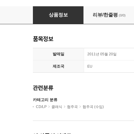
Capella Istropolitana 비발디: 유명 협주곡집 (Viva
상품정보
리뷰/한줄평
(0/0)
품목정보
발매일
2011년 05월 20일
제조국
EU
관련분류
카테고리 분류
CD/LP
클래식
협주곡
협주곡 (수입)