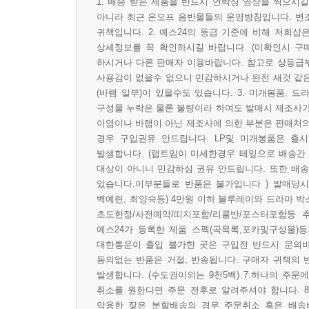
1. 배송 받은 제품을 반드시 언박싱 영상을 찍으시
아니라 최근 온오프 음반몰들의 운영방침입니다. 변
귀책입니다. 2. 예스24의 등급 기준에 비해 저희샵
상세정보를 꼭 확인하시길 바랍니다. (미확인시 구
하시거나 다른 판매자 이용바랍니다. 참고로 상등급
사용감이 없을수 없으니 민감하시거나 완전 새것 같은
(바램 일부)이 있을수도 있습니다. 3. 미개봉품, 
구성물 누락은 물론 불량이라 하여도 발매시 제조사가
이염이나 바램이 아닌 제조사에 의한 부분은 판매처의
경우 구입권유 안드립니다. LP및 미개봉품은 출시
발생합니다. (랩트임이 미세한경우 테잎으로 배송간
대상이 아니니 민감하심 권유 안드립니다. 또한 배송
있습니다.이부분들로 반품은 불가입니다 ) 발매당시
백예린, 최양숙등) 4만원 이하 블루레이와 드라마 박
초도한정/사전예약/띠지포함/리콜반/포스터포함등 
예스24가 등록한 제품 스펙(곡목록,포카및구성물)등
대한통운이 출입 불가한 곳은 구입전 반드시 문의
동의없는 반품은 거절, 반송됩니다. 구매자 귀책의
발생합니다. (수도권이외는 9천5백) 7.하나의 주
취소를 원한다면 주문 전후로 알려주셔야 합니다. 
악용한 잦은 분할배송의 경우 주문취소 혹은 배송