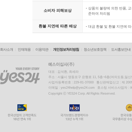
상품의 불량에 의한 반품, 교
소비자 피해보상
준하여 처리됨
환불 지연에 따른 배상
대금 환불 및 환불 지연에 
회사소개
인재채용
이용약관
개인정보처리방침
청소년보호정책
도서홍보안내
대표 : 김석환, 최세라
주소 : 서울시 영등포구 은행로 11, 5층~6층(여의도동,일신
사업자등록번호 : 229-81-37000 통신판매업신고 : 제 200
이메일 : yes24help@yes24.com 호스팅 서비스사업자 :
Copyright ⓒ YES24 Corp. All Rights Reserved.