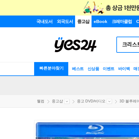
국내도서
외국도서
중고샵
eBook
크레마클럽
C
빠른분야찾기
베스트
신상품
이벤트
바이백
매
웰컴
중고샵
중고 DVD/비디오
3D 블루레