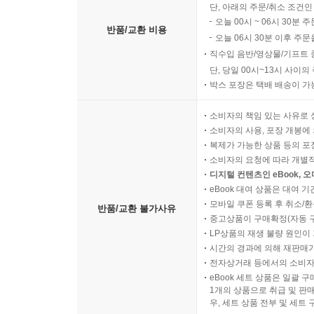
단, 아래의 주문/취소 조건인
오늘 00시 ~ 06시 30분 
반품/교환 비용
오늘 06시 30분 이후 주문
직수입 음반/영상물/기프트 
단, 당일 00시~13시 사이
박스 포장은 택배 배송이 가
소비자의 책임 있는 사유로 
소비자의 사용, 포장 개봉에 
복제가 가능한 상품 등의 포장을 
소비자의 요청에 따라 개별
디지털 컨텐츠인 eBook, 
eBook 대여 상품은 대여 기
모바일 쿠폰 등록 후 취소/환
반품/교환 불가사유
중고상품이 구매확정(자동 
LP상품의 재생 불량 원인이 기
시간의 경과에 의해 재판매가
전자상거래 등에서의 소비자
eBook 세트 상품은 일괄 
1개의 상품으로 취급 및 판매
우, 세트 상품 전부 및 세트