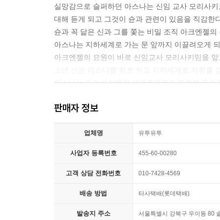
실망감으로 슬퍼하던 아스나는 신임 교사 모리사
대해 듣게 되고 그것이 슌과 관련이 있음을 직감한다
슌과 꼭 닮은 신과 그를 쫓는 비밀 조직 아크엔젤의
아스나는 지하세계로 가는 문 앞까지 이끌려오게 
아크엔젤의 요원이 바로 신임교사 모리사키임을 알고
소년 신은 아스나를 뒤로 하고 지하세계로 자취를 
아스나는 모리사키에게 아가르타로의 모험에 동참하
과연 그들은 무사히 아가르타에 도착할 수 있을 것
판매자 정보
그리고, 그들이 간절히 바라는 소원은 과연 무엇일까
업체명
유투유투
사업자 등록번호
455-60-00280
고객 상담 전화번호
010-7428-4569
배송 방법
타사택배(롯데택배)
발송지 주소
서울특별시 강북구 우이동 80