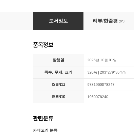
The Art of Hazbin Hotel
도서정보
리뷰/한줄평
(0/0)
품목정보
발행일
2026년 10월 01일
쪽수, 무게, 크기
320쪽 | 203*279*30mm
ISBN13
9781960078247
ISBN10
1960078240
관련분류
카테고리 분류