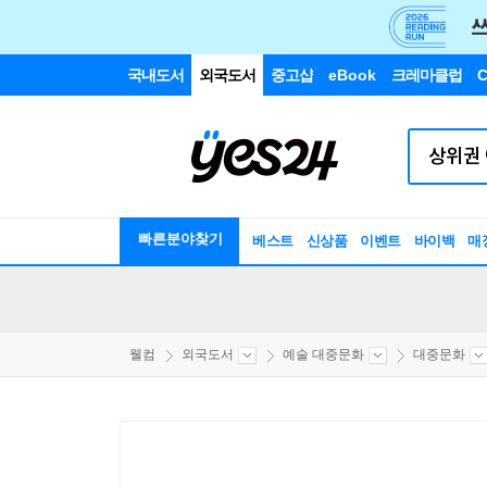
국내도서
외국도서
중고샵
eBook
크레마클럽
C
빠른분야찾기
베스트
신상품
이벤트
바이백
매
웰컴
외국도서
예술 대중문화
대중문화