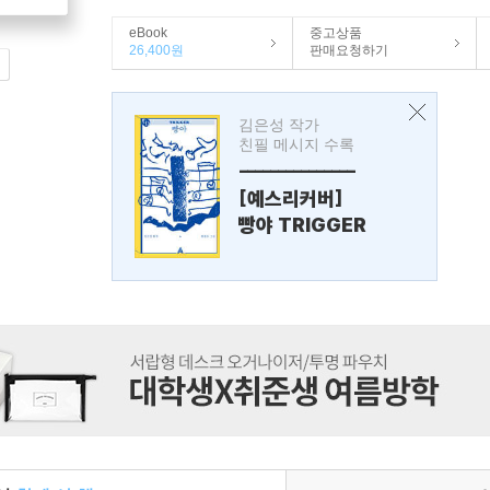
eBook
중고상품
26,400원
판매요청하기
김은성 작가
친필 메시지 수록
---------------
[예스리커버]
빵야 TRIGGER