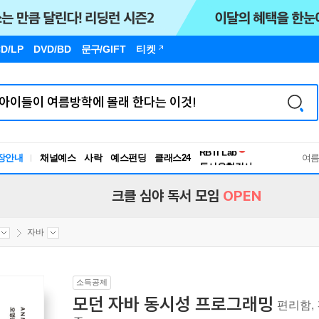
D/LP
DVD/BD
문구
/GIFT
티켓
독서유형검사
RBTI Lab
장안내
채널예스
사락
예스펀딩
클래스24
독서유형검사
여
크클 심야 독서 모임
OPEN
자바
소득공제
모던 자바 동시성 프로그래밍
편리함,