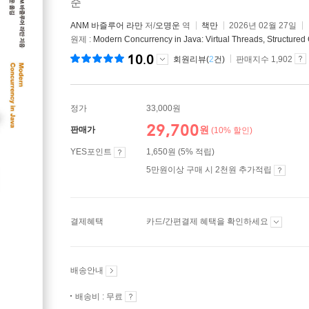
준
ANM 바즐루어 라만
저/
오명운
역
책만
2026년 02월 27일
원제 :
Modern Concurrency in Java: Virtual Threads, Structure
10.0
회원리뷰(
2
건)
판매지수 1,902
정가
33,000원
29,700
원
판매가
(10% 할인)
YES포인트
1,650원 (5% 적립)
5만원이상 구매 시 2천원 추가적립
결제혜택
카드/간편결제 혜택을 확인하세요
배송안내
배송비 : 무료