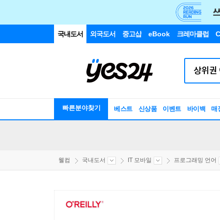
국내도서
외국도서
중고샵
eBook
크레마클럽
C
빠른분야찾기
베스트
신상품
이벤트
바이백
매
웰컴
국내도서
IT 모바일
프로그래밍 언어