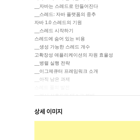
__자바는 스레드로 만들어진다
__스레드: 자바 플랫폼의 중추
자바 1.0 스레드의 기원
__스레드 시작하기
스레드에 숨어 있는 비용
__생성 가능한 스레드 개수
고확장성 애플리케이션의 자원 효율성
__병렬 실행 전략
__이그제큐터 프레임워크 소개
__아직 남은 과제
스레드 풀의 발전
__캐시 선호도와 태스크 분배
__Work-Stealing 알고리즘
상세 이미지
__CompletableFuture를 활용한 작업 흐름 조합
또 다른 패러다임의 비동기 프로그래밍
__리액티브 프레임워크의 단점
자바 동시성의 혁명