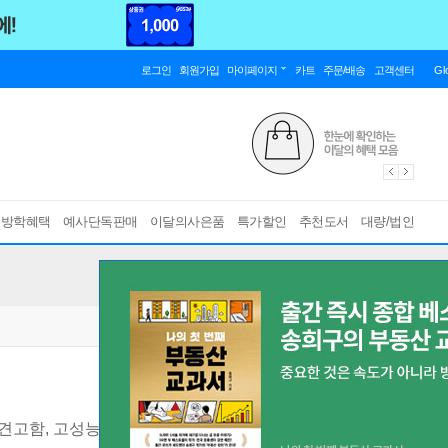
로그인
회원가입
마이페이지
카트
주문/배송
고객센터
Gl
름방학혜택
예사단독판매
이달의사은품
특가할인
추천도서
대량/법인
 견고함, 고성능, 어느 것도 양보하지 않는 새로운 자바의 표