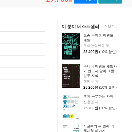
원
이 분야 베스트셀러
더보기
요즘 우아한 백엔드
개발
우아한형제들 저
23,400
원
(10% 할인)
주니어 백엔드 개발자
가 반드시 알아야 할
실무 지식
최범균 저
25,200
원
(10% 할인)
혼자 공부하는 자바
신용권 저
25,200
원
(10% 할인)
K 교수의 두 번째 객
체지향 이야기