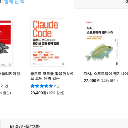
들이
함께 산 책
 애플리케이션
클로드 코드를 활용한 바이
다시, 소프트웨어 엔지니어
브 코딩 완벽 입문
27,000
원
(10% 할인)
21건
8건
0% 할인)
23,400
원
(10% 할인)
배송/반품/교환