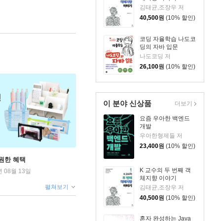
김태균,조장우 저
40,500
원
(10% 할인)
코딩 자율학습 나도코
딩의 자바 입문
나도코딩 저
26,100
원
(10% 할인)
이 분야 신상품
더보기
요즘 우아한 백엔드
개발
우아한형제들 저
23,400
원
(10% 할인)
원한 혜택
K 교수의 두 번째 객
년 08월 13일
체지향 이야기
펼쳐보기
김태균,조장우 저
40,500
원
(10% 할인)
혼자 완성하는 Java