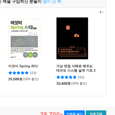
이 책을 구입하신 분들이
많이 산 책
1
/4
이것이 Spring AI다
가상 면접 사례로 배우는
대규모 시스템 설계 기초 2
12건
23건
31,500
원
(10% 할인)
32,400
원
(10% 할인)
29,700
카트에 넣기
바로구매