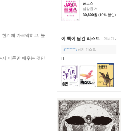
풀코스
심상원 저
30,600
원
(10% 할인)
 한계에 가로막히고, 높
이 책이 담긴
리스트
더보기
s*******3
님의 리스트
는지 이론만 배우는 것만
IT