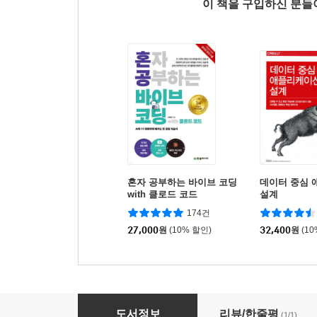
이 책을 구입하신 분
혼자 공부하는 바이브 코딩
데이터 중심
with 클로드 코드
설계
174건
27,000
원
(10% 할인)
32,400
원
(1
모던 자바 동시성 프로그래밍
도서정보
리뷰/한줄평
(1/1)