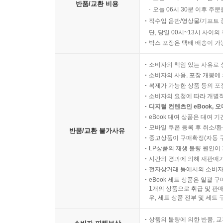
반품/교환 비용
오늘 06시 30분 이후 주문
직수입 음반/영상물/기프트 
단, 당일 00시~13시 사이
박스 포장은 택배 배송이 가
소비자의 책임 있는 사유로 
소비자의 사용, 포장 개봉에 
복제가 가능한 상품 등의 포장을 
소비자의 요청에 따라 개별
디지털 컨텐츠인 eBook, 
eBook 대여 상품은 대여 기
모바일 쿠폰 등록 후 취소/환
반품/교환 불가사유
중고상품이 구매확정(자동 
LP상품의 재생 불량 원인이 기
시간의 경과에 의해 재판매가
전자상거래 등에서의 소비자
eBook 세트 상품은 일괄 
1개의 상품으로 취급 및 판매
우, 세트 상품 전부 및 세트
상품의 불량에 의한 반품, 교