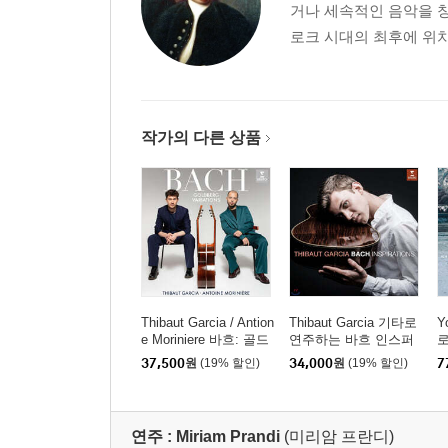
거나 세속적인 음악을 창
로크 시대의 최후에 위치
작가의 다른 상품
Thibaut Garcia / Antion
Thibaut Garcia 기타로
Y
e Moriniere 바흐: 골드
연주하는 바흐 인스퍼
로
베르크 변주곡 (Bach:
레이션 (Bach Inspiratio
p
37,500
원
(19% 할인)
34,000
원
(19% 할인)
7
Goldberg Variations) [S
ns) [UHQCD]
러
ACD Hybrid]
연주 :
Miriam Prandi
(미리암 프란디)