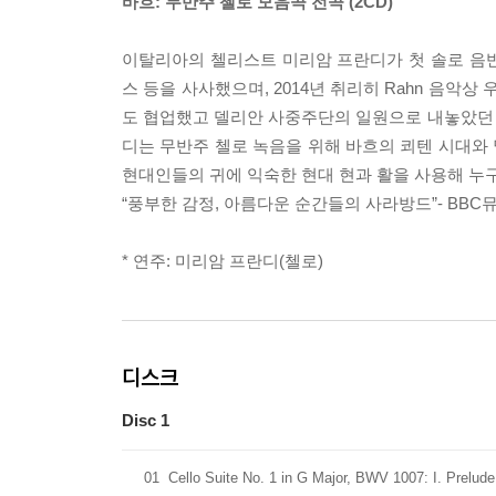
바흐: 무반주 첼로 모음곡 전곡 (2CD)
이탈리아의 첼리스트 미리암 프란디가 첫 솔로 음
스 등을 사사했으며, 2014년 취리히 Rahn 음악
도 협업했고 델리안 사중주단의 일원으로 내놓았던
디는 무반주 첼로 녹음을 위해 바흐의 쾨텐 시대와 
현대인들의 귀에 익숙한 현대 현과 활을 사용해 누구
“풍부한 감정, 아름다운 순간들의 사라방드”- BBC
* 연주: 미리암 프란디(첼로)
디스크
Disc 1
01
Cello Suite No. 1 in G Major, BWV 1007: I. Prelude