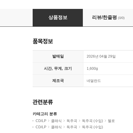
Miriam Prandi 바흐: 무반주 첼로 모음곡 전곡 (Bach
상품정보
리뷰/한줄평
(0/0)
품목정보
발매일
2026년 04월 29일
시간, 무게, 크기
1,600g
제조국
네덜란드
관련분류
카테고리 분류
CD/LP
클래식
독주곡
독주곡 (수입)
첼로
CD/LP
클래식
독주곡
독주곡 (수입)