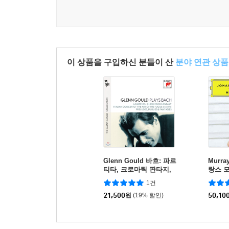
이 상품을 구입하신 분들이 산
분야 연관 상품
Glenn Gould 바흐: 파르
Murra
티타, 크로마틱 판타지,
랑스 모음
이탈리아 협주곡 & 푸가
h Suit
1건
의 기법 (Plays Bach: Pa
rtitas, Chromatic Fanta
21,500
원
(19% 할인)
50,10
sy, Italian Concerto)