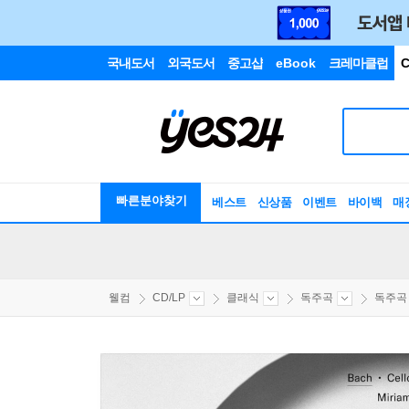
국내도서
외국도서
중고샵
eBook
크레마클럽
C
빠른분야찾기
베스트
신상품
이벤트
바이백
매
웰컴
CD/LP
클래식
독주곡
독주곡 