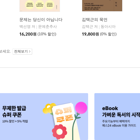
문제는 당신이 아닙니다
김택근의 묵언
문예춘추사
백선영 저
문예춘추사
김택근 저
동아시아
|
|
16,200
원
(10% 할인)
19,800
원
(0% 할인)
보세요.
전체보기