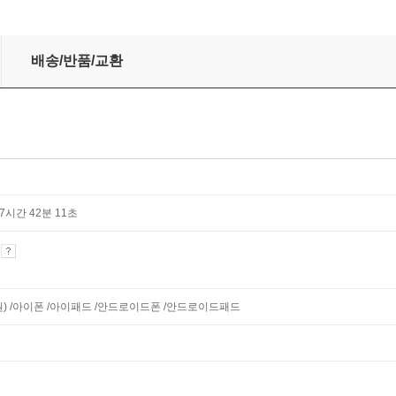
배송/반품/교환
총 7시간 42분 11초
기
지원) /아이폰 /아이패드 /안드로이드폰 /안드로이드패드