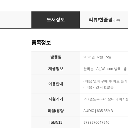
톨스토이 단편선
도서정보
리뷰/한줄평
(0/0)
품목정보
발행일
2026년 02월 15일
재생정보
완독본 | AI_Watson 낭독 | 
배송 없이 구매 후 바로 듣
이용안내
이용기간 제한없음
지원기기
PC(윈도우 - 4K 모니터 미
파일/용량
AUDIO | 635.85MB
ISBN13
9788976047946