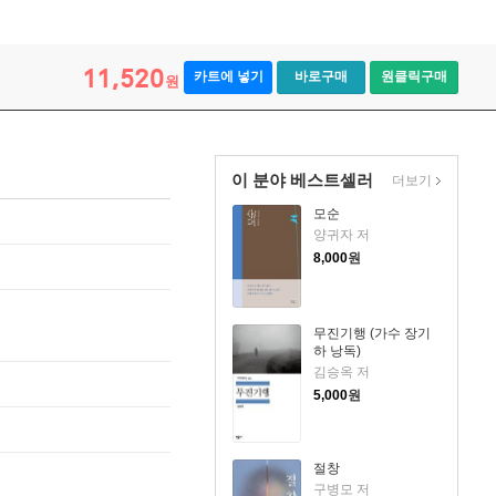
11,520
카트에 넣기
바로구매
원클릭구매
원
이 분야 베스트셀러
더보기
모순
양귀자 저
8,000
원
무진기행 (가수 장기
하 낭독)
김승옥 저
5,000
원
절창
구병모 저