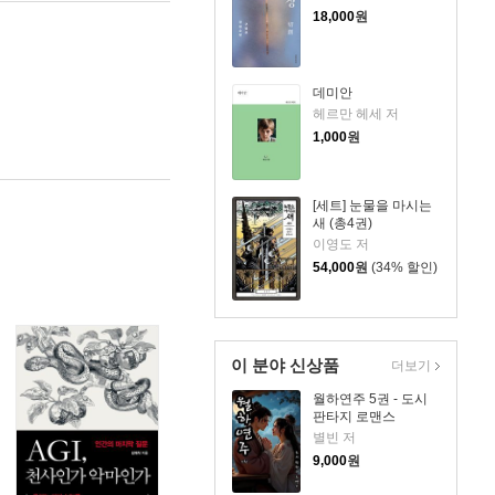
18,000
원
데미안
헤르만 헤세 저
1,000
원
[세트] 눈물을 마시는
새 (총4권)
이영도 저
54,000
원
(34% 할인)
이 분야 신상품
더보기
월하연주 5권 - 도시
판타지 로맨스
별빈 저
9,000
원