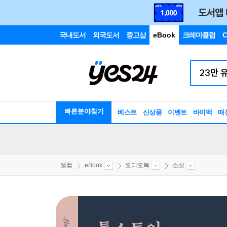
국내도서
외국도서
중고샵
eBook
크레마클럽
C
빠른분야찾기
베스트
신상품
이벤트
바이백
매
웰컴
eBook
오디오북
소설