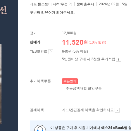
레프 톨스토이
저/
박우정
역
문예춘추사
2026년 02월 15일
첫번째 리뷰어가 되어주세요.
정가
12,800원
11,520
원
판매가
(10% 할인)
YES포인트
640원 (5% 적립)
5만원이상 구매 시 2천원 추가적립
추가혜택쿠폰
쿠폰받기
주문금액대별 할인쿠폰
결제혜택
카드/간편결제 혜택을 확인하세요
이 상품은 구매 후 지원 기기에서
예스24 eBook앱