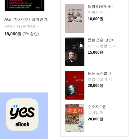
동명왕(東明王)
이범선 저
10,000
원
AGI, 천사인가 악마인가
김대식 저
동아시아
|
18,000
원
(0% 할인)
듣는 검은 고양이
애드거 앨런 포 저
15,000
원
듣는 드라큘라
브람 스토커 저
20,000
원
수호지 1권
시내암 저
20,000
원