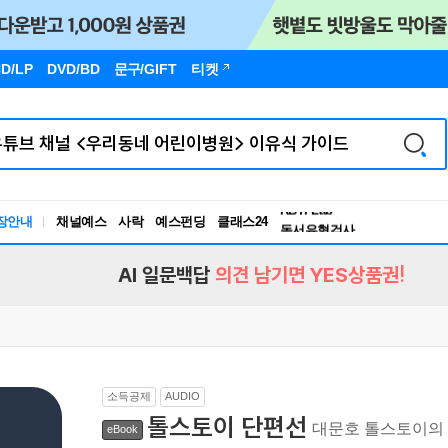
D/LP
DVD/BD
문구
/GIFT
티켓
장안내
채널예스
사락
예스펀딩
클래스24
독서유형검사
RBTI Lab
독서유형검사
AI 일문백답
의견 남기면 YES상품권!
소득공제
AUDIO
톨스토이 단편선
대문호 톨스토이의 
eBook