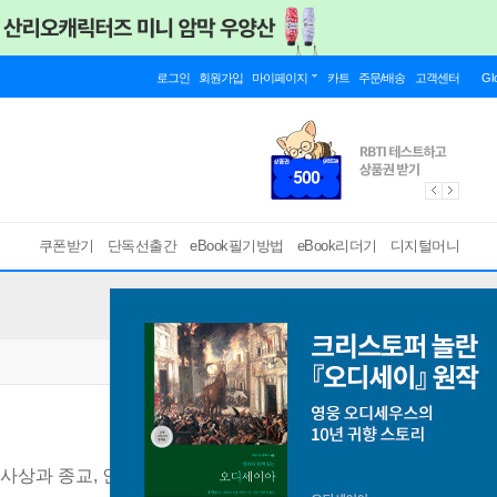
로그인
회원가입
마이페이지
카트
주문/배송
고객센터
Gl
쿠폰받기
단독선출간
eBook필기방법
eBook리더기
디지털머니
사상과 종교, 인간에 대한 사랑
[ mp3 ]