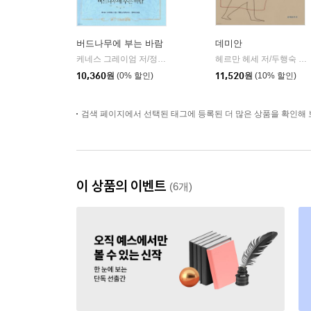
버드나무에 부는 바람
데미안
케네스 그레이엄 저/정지현 역/천은실 그림
인디고(글담)
헤르만 헤세 저/두행숙 역
|
|
10,360
원
(0% 할인)
11,520
원
(10% 할인)
검색 페이지에서 선택된 태그에 등록된 더 많은 상품을 확인해 
이 상품의 이벤트
(6개)