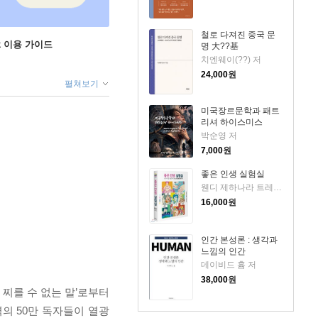
철로 다져진 중국 문
ok 이용 가이드
명 大??基
치엔웨이(??) 저
24,000
원
펼쳐보기
미국장르문학과 패트
리셔 하이스미스
박순영 저
7,000
원
좋은 인생 실험실
웬디 제하나라 트레메인 저/황근하 역
16,000
원
인간 본성론 : 생각과
느낌의 인간
데이비드 흄 저
38,000
원
찌를 수 없는 말’로부터
의 50만 독자들이 열광