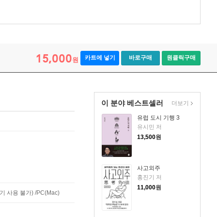
15,000
카트에 넣기
바로구매
원클릭구매
원
이 분야 베스트셀러
더보기
유럽 도시 기행 3
유시민 저
13,500
원
사고외주
홍진기 저
11,000
원
사용 불가) /PC(Mac)