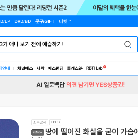
D/LP
DVD/BD
문구
/GIFT
티켓
독서유형검사
RBTI Lab
장안내
채널예스
사락
예스펀딩
클래스24
독서유형검사
AI 일문백답
의견 남기면 YES상품권!
소득공제
EPUB
땅에 떨어진 화살을 굳이 가슴
eBook