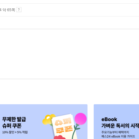
A4 약 65쪽