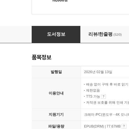
땅에 떨어진 화살을 굳이 가슴에 꽂지 마라
도서정보
리뷰/한줄평
(52/0)
품목정보
발행일
2026년 02월 13일
배송 없이 구매 후 바로 읽
제한없음
이용안내
TTS 가능
저작권 보호를 위해 인쇄 기
지원기기
크레마 /PC(윈도우 - 4K 모
파일/용량
EPUB(DRM) | 77.67MB