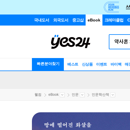
국내도서
외국도서
중고샵
eBook
크레마클럽
C
빠른분야찾기
베스트
신상품
이벤트
바이백
매
웰컴
eBook
인문
인문학산책