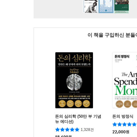
이 책을 구입하신 분
돈의 심리학 (50만 부 기념
돈의 방정식
뉴 에디션)
1,328건
22,000
원
18,600
원