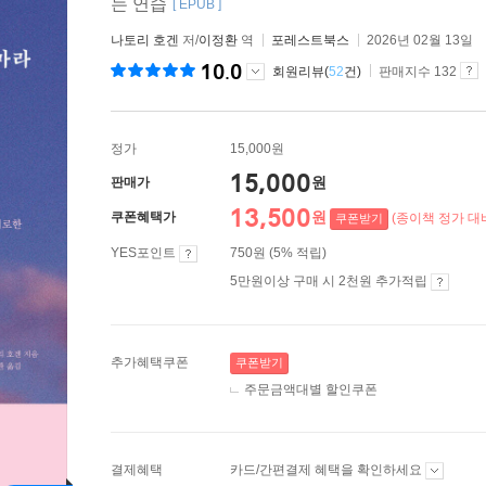
는 연습
[ EPUB ]
나토리 호겐
저/
이정환
역
포레스트북스
2026년 02월 13일
10.0
회원리뷰(
52
건)
판매지수 132
정가
15,000원
15,000
원
판매가
13,500
원
쿠폰혜택가
(종이책 정가 대비
쿠폰받기
YES포인트
750원 (5% 적립)
5만원이상 구매 시 2천원 추가적립
추가혜택쿠폰
쿠폰받기
주문금액대별 할인쿠폰
결제혜택
카드/간편결제 혜택을 확인하세요