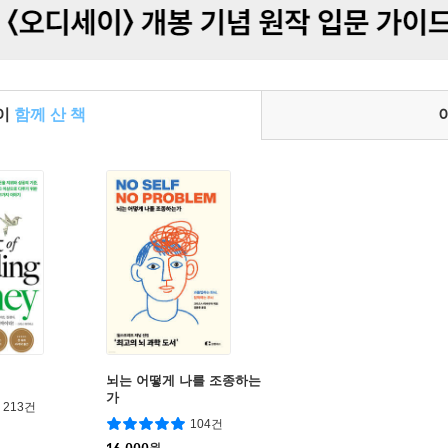
들이
함께 산 책
뇌는 어떻게 나를 조종하는
가
213건
104건
16,000
원