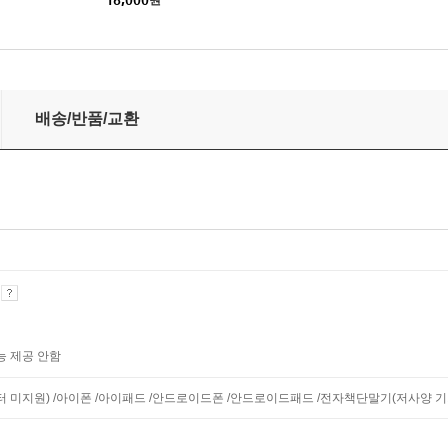
배송/반품/교환
기
능 제공 안함
니터 미지원) /아이폰 /아이패드 /안드로이드폰 /안드로이드패드 /전자책단말기(저사양 기기 