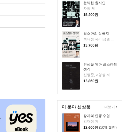
완벽한 원시인
자청 저
15,400
원
최소한의 삼국지
최태성 저/이성원 감수
13,700
원
인생을 위한 최소한의
생각
신영준,고영성 저
13,860
원
이 분야 신상품
더보기
장자의 인생 수업
임재성 저
12,600
원
(10% 할인)