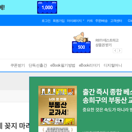
로그인
회원가입
마이페이지
카트
주문/배송
고객센터
Gl
쿠폰받기
단독선출간
eBook필기방법
eBook리더기
디지털머니
에 꽂지 마라
한·중·일 50만 독자를 위로한 신경 쓰지 않