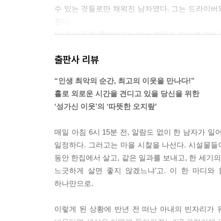
수 있는 것들로만 채워진 남자였다. 그는 드라이버와
세상 모든 것에 까칠한 이 남자도 존중하는 것이 
췄다.
웃음이 나오다가도, 아내에 대한 오베의 모습은 코
“모든 어둠을 쫓아버리는 데는 빛줄기 하나면 돼요.
몰라 옆 사람에게 오베의 매력에 대해 말하게 된다.
렇게 말했다.
마음을 허락하지 않기란 힘든 일이다. 우리에게 
출판사 리뷰
--- pp.162~163
(EVO를 뒤집은) ‘OVE’스러운 감동이다.
“인생 최악의 순간, 최고의 이웃을 만나다!”
세상 사람 모두가 그녀가 무엇을 위해 싸우는지 알아
그래서 ‘오베라는 남자’의 인기에는 ‘지나간 시대
홀로 외로운 시간을 견디고 있을 당신을 위한
들을 위해 싸웠다. 그리고 오베는 그녀를 위해 싸웠
설정된 캐릭터의 매력에 우리가 이토록 빠져든다고
‘성가신 이웃’의 ‘따뜻한 오지랖’
니까.
거기에 발을 맞출 때, 마처 짐꾸러미에 챙겨 넣
--- p.280
상기해주는 것은 아닐까? 그렇다면 앞에서 미래를 찾
매일 아침 6시 15분 전, 알람도 없이 한 남자가 
발견의 장소는 행동하는 시대, 헌신하는 시대에 대한
일정하다. 그러고는 마을 시찰을 나선다. 시설물들이 
“다른 집 아내들은 자기가 머리를 새로 한 걸 남편
동안 한집에서 살고, 같은 일과를 보내고, 한 세기의 
고 며칠 동안 짜증을 내더라고요.” 소냐는 그렇게 
느긋하게 살면 좋지 않겠느냐’고. 이 한 마디와
은 제 역할이 필요하다고 믿었다. 그는 언제나 제 역
하나만으로.
--- p.353
이렇게 된 상황에 반년 전 떠난 아내의 빈자리가 
사람이란 근본적으로 시간에 대해 낙관적인 태도를 