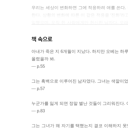
우리는 세상이 변화하면 그에 적응하려 애를 쓴다.
한다. 상황의 변화에 따른 이 같은 적응을 ‘진화’라고
일했으며, 오직 한 사람에게만 헌신한 남자다. 오래
찍어대는 세상이 못마땅하다. 또한 그는 행동하
IT컨설턴트라 거들먹거리면서 자기 옷장도 고칠 줄
책 속으로
해결하려 한다. 그는 세상의 흐름에 발맞추기 보다는
아내가 죽은 지 6개월이 지났다. 하지만 오베는 하
올렸을까 봐.
이 소설이 시종일관 유발하는 유쾌한 웃음과 마침
--- p.55
발생한다. 유료주차장에서 주차요금을 받는다는 당
분노하는 남자가 오베다. 오늘의 시각에서는 괴
그는 흑백으로 이루어진 남자였다. 그녀는 색깔이었
분노의 포인트가 죄다 과거에 비해 현재의 세상
--- p.57
캐릭터라면 웃음이 발생하는 양상은 완전히 달
자신만이라도 세상이 제대로 돌아가도록 해야 한다
누군가를 잃게 되면 정말 별난 것들이 그리워진다. 아
그의 이웃들은 마땅히 불행하다. 이 모든 소동에서
--- p.83
도리가 없다. 신기한 것은 그렇게 웃는 와중에 점점
것도 할 줄 모르는 우리보다, 오베가 더 훌륭해 보이
그는 그녀가 왜 자기를 택했는지 결코 이해하지 못