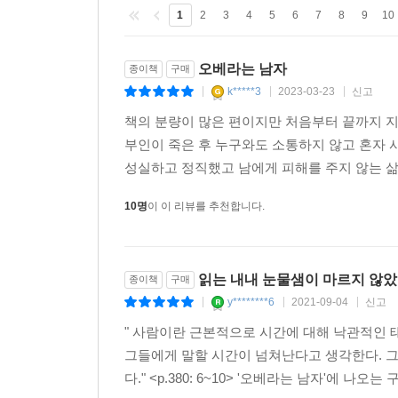
1
2
3
4
5
6
7
8
9
10
오베라는 남자
종이책
구매
k*****3
2023-03-23
신고
|
|
|
책의 분량이 많은 편이지만 처음부터 끝까지 
부인이 죽은 후 누구와도 소통하지 않고 혼자
성실하고 정직했고 남에게 피해를 주지 않는 삶을
10명
이 이 리뷰를 추천합니다.
읽는 내내 눈물샘이 마르지 않았
종이책
구매
y********6
2021-09-04
신고
|
|
|
" 사람이란 근본적으로 시간에 대해 낙관적인 
그들에게 말할 시간이 넘쳐난다고 생각한다. 그러
다." <p.380: 6~10> '오베라는 남자'에 나