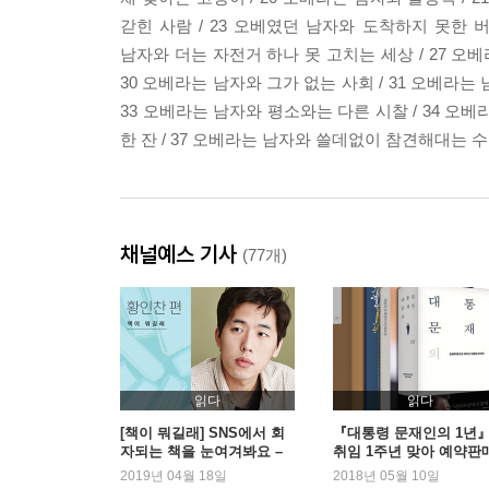
갇힌 사람 / 23 오베였던 남자와 도착하지 못한 버
남자와 더는 자전거 하나 못 고치는 세상 / 27 오베
30 오베라는 남자와 그가 없는 사회 / 31 오베라는
33 오베라는 남자와 평소와는 다른 시찰 / 34 오베
한 잔 / 37 오베라는 남자와 쓸데없이 참견해대는 수
채널예스 기사
(77개)
읽다
읽다
[책이 뭐길래] SNS에서 회
『대통령 문재인의 1년』
자되는 책을 눈여겨봐요 –
취임 1주년 맞아 예약판
황인찬 편
중 순위권 진입
2019년 04월 18일
2018년 05월 10일