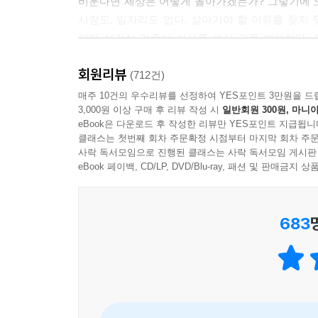
비운다면 세상은 어떻게 돌아가겠는가? 그렇기에 오
말할 시간이 넘쳐난다고 생각한다. 그러다 무슨 일인
사람도, 일자리도 없다. 살아가야 할 이유를 찾지 
--- p.360
어떤 성가신 가족이 이사를 와서 그를 방해한다.
임신부, 그리고 되바라진 꼬맹이들까지 아주 엉망진
자기가 틀렸다는 사실을 인정하기란 어렵다. 특히나
회원리뷰
죽는 것도 맘대로 하게 놔두질 않는 거냐고!
(712건)
--- p.410
매주 10건의 우수리뷰를 선정하여 YES포인트 3만원을 드
3,000원 이상 구매 후 리뷰 작성 시
일반회원 300원, 마니아
“함께 살아간다는 건,
eBook은 다운로드 후 작성한 리뷰만 YES포인트 지급됩니
아무도 모르게 매일 일어나는 기적이었다!”
클래스는 첫번째 회차 주문확정 시점부터 마지막 회차 주문
‘사람’을 살아가게 하는 힘은, 결국 ‘사람’
사락 독서모임으로 진행된 클래스는 사락 독서모임 게시판
eBook 페이백, CD/LP, DVD/Blu-ray, 패션 및 판매금
한 사람의 인생이 끝나기도 전에 그 사람이 구식
끼우지 못하는 바보 같은 사람들을 도저히 이해할 
683
차마 내치지 못해 마을의 해결사 노릇을 하게 된다
제로인 지독한 원칙주의자가 이웃들을 통해 점차 
우정을 나누게 되는 과정은 고립과 소외, 무관심의 
저자 프레드릭 배크만은 이번 리커버판을 통해 “서로
버겁다”는 메시지를 전했다. 이 책은 온기가 필요