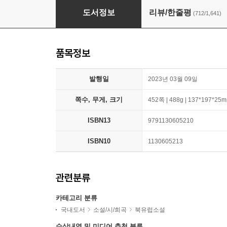
오베라는 남자
도서정보
리뷰/한줄평
(712/1,641)
품목정보
발행일
2023년 03월 09일
쪽수, 무게, 크기
452쪽 | 488g | 137*197*25
ISBN13
9791130605210
ISBN10
1130605213
관련분류
카테고리 분류
국내도서
소설/시/희곡
북유럽소설
수상내역 및 미디어 추천 분류