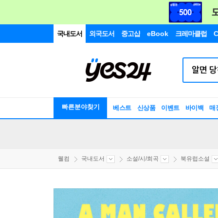
국내도서
외국도서
중고샵
eBook
크레마클럽
C
빠른분야찾기
베스트
신상품
이벤트
바이백
매
웰컴
국내도서
소설/시/희곡
북유럽소설