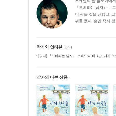
스웨덴의 한 블로거에서
『오베라는 남자』는 그
더 써볼 것을 권했고, 
뷔를 했다. 출간 즉시 굉
작가와 인터뷰
(1개)
[읽다]
『오베라는 남자』 프레드릭 배크만, 내가 소
작가의 다른 상품