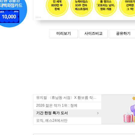
미리보기
사이즈비교
공유하기
뮤지컬 〈휴남동 서점〉X 황보름 작가 북토크
2026 젊은 작가 1위 : 청예
기간 한정 특가 도서
오직, 예스24에서만