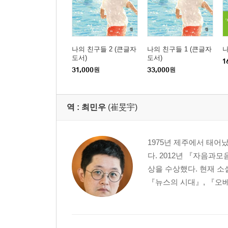
나의 친구들 2 (큰글자
나의 친구들 1 (큰글자
도서)
도서)
1
31,000
원
33,000
원
역 :
최민우
(崔旻宇)
1975년 제주에서 태
다. 2012년 『자음과
상을 수상했다. 현재 소
『뉴스의 시대』, 『오베