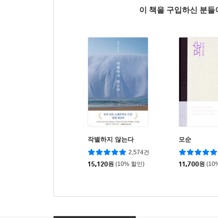
이 책을 구입하신 분
작별하지 않는다
모순
2,574건
15,120
원
(10% 할인)
11,700
원
(10