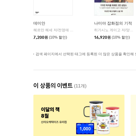
데미안
나미야 잡화점의 기적
헤르만 헤세 저/전영애 역
민음사
히가시노 게이고 저/양윤옥 역
|
7,200
원
(10% 할인)
16,920
원
(10% 할인)
검색 페이지에서 선택된 태그에 등록된 더 많은 상품을 확인해 
이 상품의 이벤트
(11개)