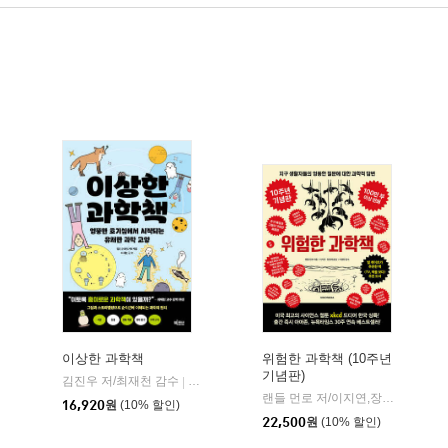
이상한 과학책
위험한 과학책 (10주년
기념판)
생각의길
김진우 저/최재천 감수
빅피시
|
|
랜들 먼로 저/이지연,장영재 공역/이명현 감수
16,920
원
(10% 할인)
22,500
원
(10% 할인)