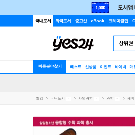
국내도서
외국도서
중고샵
eBook
크레마클럽
C
빠른분야찾기
베스트
신상품
이벤트
바이백
매
웰컴
국내도서
자연과학
과학
재미