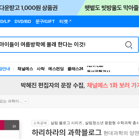
D/LP
DVD/BD
문구
/GIFT
티켓
장안내
채널예스
사락
예스펀딩
클래스24
독서유형검사
RBTI Lab
독서유형검사
박혜진 편집자의 문장 수집,
채널예스 1화 보러 가
있는 과학이...
살림 블로그 시리즈
,
살림청소년 융합형 수학과학 총서
소득공제
하리하라의 과학블로그
현대과학의 양면성