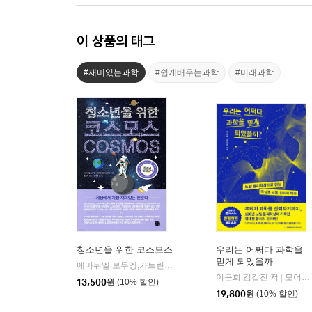
이 상품의 태그
#재미있는과학
#쉽게배우는과학
#미래과학
청소년을 위한 코스모스
우리는 어쩌다 과학을
믿게 되었을까
에마뉘엘 보두엥,카트린 에벙 보두엥 공저/홍은주 역/임태훈 감수
이근희,김갑진 저
모어사이언스
|
13,500
원
(10% 할인)
19,800
원
(10% 할인)