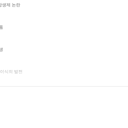
 항생제 논란
품
생
장기이식의 발전
로젝트