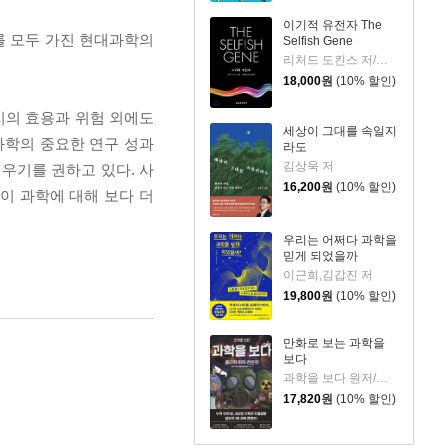
이기적 유전자 The
를 모두 가진 현대과학의
Selfish Gene
리처드 도킨스 저/홍영남,이상임 공역
18,000
원
(10% 할인)
지의 효용과 위험 외에도
세상이 그대를 속일지
과학의 중요한 연구 성과
라도
김상욱 저
키우기를 권하고 있다. 사
16,200
원
(10% 할인)
이 과학에 대해 보다 더
우리는 어쩌다 과학을
믿게 되었을까
이근희,김갑진 저
19,800
원
(10% 할인)
만화로 보는 과학을
보다
과학을 보다 원저/김범준,우주먼지,장홍제,정영진 감수/김영현 글그림
17,820
원
(10% 할인)