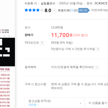
이은희
저
살림출판사
2005년 10월 05일
원제 :
SCIENCE
8.0
자연과학 top
회원리뷰(
28
건)
베스트
정가
13,000원
11,700
원
판매가
(10% 할인)
YES포인트
650원 (5% 적립)
5만원이상 구매 시 2천원 추가적립
결제혜택
카드/간편결제 혜택을 확인하세요
구매 시 참고사항
현재 새 상품은 구매 할 수 없습니다. 아래 
해보세요.
중고상품 (575개)
이 상품을 팔기
300원 ~