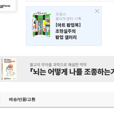
프랑스
퐁피두센터 기획
[아트 팝업북]
초현실주의
팝업 갤러리
배송/반품/교환