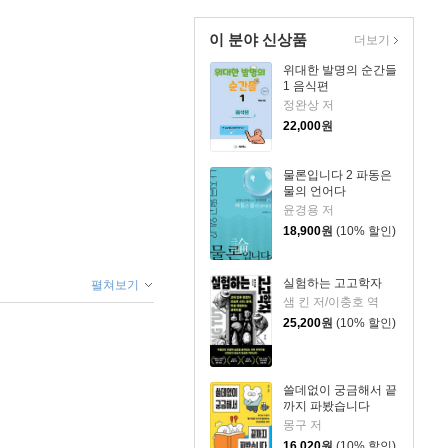
이 분야 신상품
더보기
위대한 발명의 순간들
1 음식편
정완상 저
22,000
원
물론입니다 2 파동은
물의 언어다
윤경용 저
18,900
원
(10% 할인)
실험하는 고고학자
펼쳐보기
샘 킨 저/이충호 역
25,200
원
(10% 할인)
쓸데없이 궁금해서 끝
까지 파봤습니다
몽구 저
16,020
원
(10% 할인)