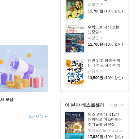
이광연 저
11,700
원
(10% 할인)
수학으로 다시 보는
난중일기
이광연 저
11,700
원
(10% 할인)
한번 읽고 평생 써먹
는 수학 상식 이야기
정경훈 저
13,500
원
(10% 할인)
도서 모음
이 분야 베스트셀러
더보기
원소 원정대: 118개
펼쳐보기
캐릭터로 마스터하는
주기율표 공략집
아게도리도리 글그림/박재현 역/장홍제 감수
17,820
원
(10% 할인)