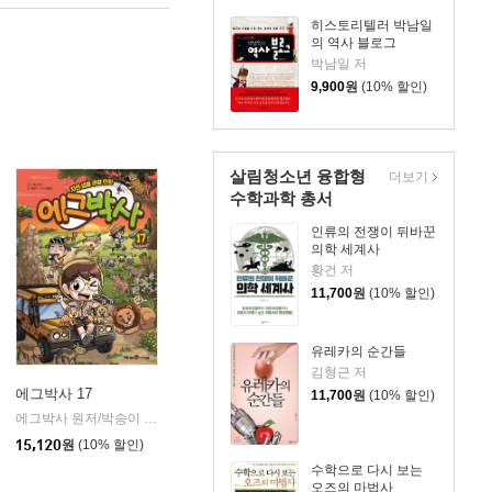
히스토리텔러 박남일
의 역사 블로그
박남일 저
9,900
원
(10% 할인)
살림청소년 융합형
더보기
수학과학 총서
인류의 전쟁이 뒤바꾼
의학 세계사
황건 저
11,700
원
(10% 할인)
유레카의 순간들
김형근 저
에그박사 17
11,700
원
(10% 할인)
에그박사 원저/박송이 글/홍종현 그림/김보숙 감수
미래엔아이세움
|
시공사
|
15,120
원
(10% 할인)
수학으로 다시 보는
오즈의 마법사