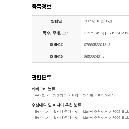
품목정보
발행일
2005년 10월 05일
쪽수, 무게, 크기
219쪽 | 451g | 153*224*20
ISBN13
9788952204318
ISBN10
895220431x
관련분류
카테고리 분류
국내도서
자연과학
과학
재미있는 과학이야기
수상내역 및 미디어 추천 분류
국내도서
청소년 추천도서
책따세 추천도서
2005 책
국내도서
청소년 추천도서
책따세 추천도서
2006 책