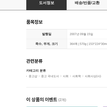
[중고-최상] 자본주의의 종말
도서정보
배송/반품/교환
품목정보
발행일
2007년 09월 15일
쪽수, 무게, 크기
364쪽 | 570g | 153*224*30
관련분류
카테고리 분류
중고샵
중고 국내도서
사회
사회학
사회사상(사)
이 상품의 이벤트
(2개)