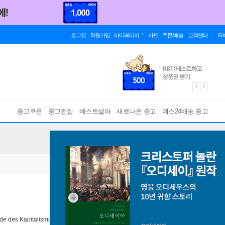
로그인
회원가입
마이페이지
카트
주문/배송
고객센터
Gl
중고쿠폰
중고전집
베스트셀러
새로나온 중고
예스24배송 중고
e des Kapitalismus,wie wir ihn kennen