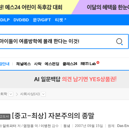
D/LP
DVD/BD
문구
/GIFT
티켓
독서유형검사
장안내
채널예스
사락
예스펀딩
클래스24
RBTI Lab
독서유형검사
AI 일문백답
의견 남기면 YES상품권!
사회학
사회사상(사)
[중고-최상] 자본주의의 종말
고도서
마 알트파터
저 /
염정용
역 /
이병천
감수
동녘
2007년 09월 15일
원제 :
Das End