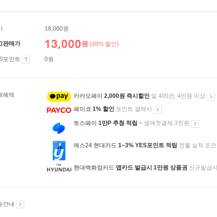
가
18,000원
13,000
원
고판매가
(28% 할인)
ES포인트
0원
제혜택
카카오페이
2,000원 즉시할인
일 400건, 4만원 이상
페이코
1% 할인
포인트 결제시
토스페이
1만P 추첨 적립
+ 생애첫결제 3천원
예스24 현대카드
1~3% YES포인트 적립
전월 실적 조건
현대백화점카드
앱카드 발급시 1만원 상품권
신규발급
송안내