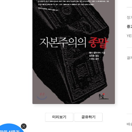
정
중
Y
결
미리보기
공유하기
배