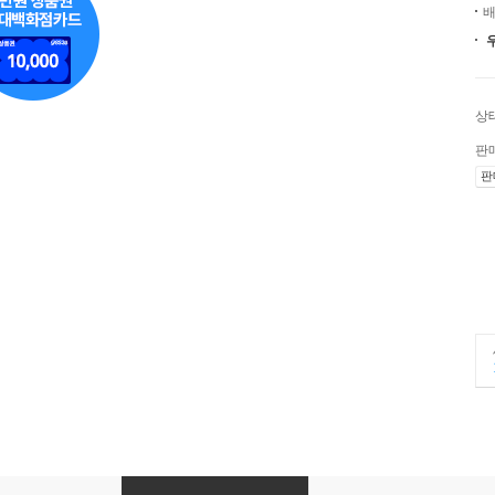
배
상
판
판