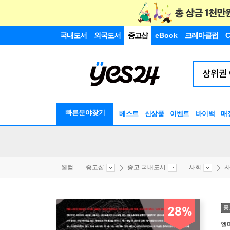
국내도서
외국도서
중고샵
eBook
크레마클럽
C
빠른분야찾기
베스트
신상품
이벤트
바이백
매
웰컴
중고샵
중고 국내도서
사회
중
28%
엘