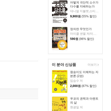
어떻게 극단적 소수가
다수를 지배하는가
대니얼 지블랫,스티븐 레비츠키 저
9,900
원
(55% 할인)
정의란 무엇인가
마이클 샌델 저/이창신 역
590
원
(96% 할인)
이 분야 신상품
더보기
원숭이도 이해하는 자
본론 (2판)
임승수 저
2,000
원
(87% 할인)
푸코의 권력과 아렌트
의 삶
현광일 저