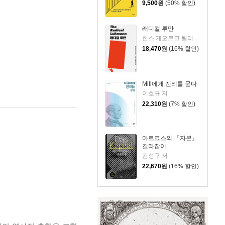
9,500
원
(50% 할인)
래디컬 루만
한스 게오르크 묄러 저/유승무,최우영,박수호 역
18,470
원
(16% 할인)
Mill에게 진리를 묻다
이호규 저
22,310
원
(7% 할인)
마르크스의 『자본』
길라잡이
김성구 저
22,670
원
(16% 할인)