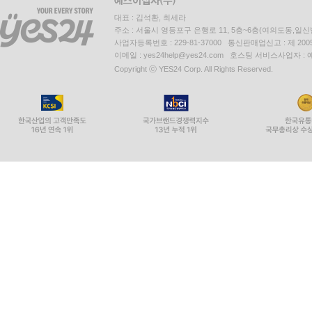
대표 : 김석환, 최세라
주소 : 서울시 영등포구 은행로 11, 5층~6층(여의도동,일신
사업자등록번호 : 229-81-37000 통신판매업신고 : 제 200
이메일 : yes24help@yes24.com 호스팅 서비스사업자 :
Copyright ⓒ YES24 Corp. All Rights Reserved.