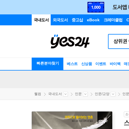
국내도서
외국도서
중고샵
eBook
크레마클럽
C
빠른분야찾기
베스트
신상품
이벤트
바이백
매
웰컴
국내도서
인문
인문/교양
인
소