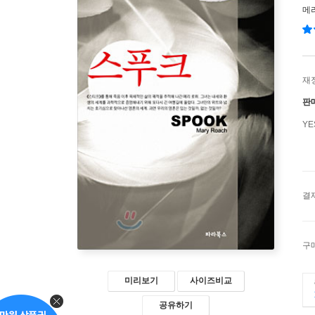
메
재
판
Y
결
구
미리보기
사이즈비교
공유하기