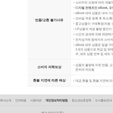
소비자의 요청에 따라 개별
디지털 컨텐츠인 eBook, 
eBook 대여 상품은 대여 기
모바일 쿠폰 등록 후 취소/환
반품/교환 불가사유
중고상품이 구매확정(자동 
LP상품의 재생 불량 원인이 기
시간의 경과에 의해 재판매가
전자상거래 등에서의 소비자
eBook 세트 상품은 일괄 
1개의 상품으로 취급 및 판매
우, 세트 상품 전부 및 세트
상품의 불량에 의한 반품, 교
소비자 피해보상
준하여 처리됨
환불 지연에 따른 배상
대금 환불 및 환불 지연에 
회사소개
인재채용
이용약관
개인정보처리방침
청소년보호정책
도서홍보안내