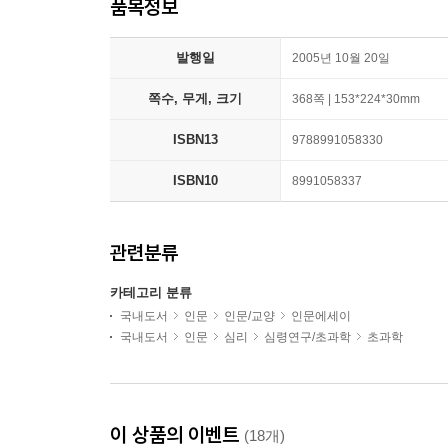
품목정보
발행일
2005년 10월 20일
쪽수, 무게, 크기
368쪽 | 153*224*30mm
ISBN13
9788991058330
ISBN10
8991058337
관련분류
카테고리 분류
국내도서
인문
인문/교양
인문에세이
국내도서
인문
심리
심령연구/초과학
초과학
이 상품의 이벤트
(18개)