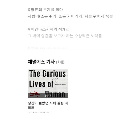
3 영혼의 무게를 달다
사람이(또는 쥐가, 또는 거머리가) 저울 위에서 죽을
4 비엔나소시지의 적개심
그 밖에 영혼을 보고자 하는 수상쩍은 노력들
5 꿀꺽 삼킬 수 있으려나
눈이 핑핑 돌고 구역질나는 엑토플라즘의 전성기
채널예스 기사
(1개)
6 영매들의 허풍?
애리조나 주립대학교 실험실에서 영혼에게 말을 
7 낙제생이 보는 영혼
저자, 영매학교에 등록
읽다
당신이 몰랐던 사체 실험 리
포트
8 이제 제 목소리가 들리나요?