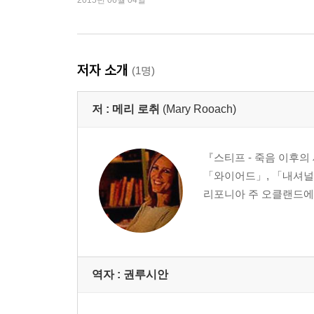
2015년 06월 04일
죽은 자와 원거리 통신
9 유령상자 속
전자기장이 환각을 일으킬 수 있을까?
저자 소개
(1명)
10 꼬마 유령의 목소리에 귀를 기울이다
저 :
메리 로취
(Mary Rooach)
어느 심리음향학 전문가가 영국의 귀신들린 곳 조
11 채핀과 오버코트 차림의 유령 사이의 송사
『스티프 - 죽음 이후의
법이 유령 편을 들어 준 사건에 대해 저자가 전문가
「와이어드」, 「내셔널
리포니아 주 오클랜드에
12 키 높이보다 위에
수술실 천장 위에서 임사체험을 기다리는 컴퓨터
역자 : 권루시안