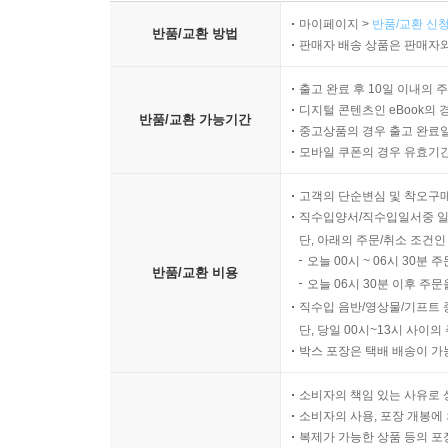
마이페이지 >
반품/교환 신청
반품/교환 방법
판매자 배송 상품은 판매자와
출고 완료 후 10일 이내의 
디지털 콘텐츠인 eBook의 
반품/교환 가능기간
중고상품의 경우 출고 완료일
모바일 쿠폰의 경우 유효기간(
고객의 단순변심 및 착오구
직수입양서/직수입일서중 일
단, 아래의 주문/취소 조건인
오늘 00시 ~ 06시 30분 
반품/교환 비용
오늘 06시 30분 이후 주문
직수입 음반/영상물/기프트 
단, 당일 00시~13시 사이
박스 포장은 택배 배송이 가
소비자의 책임 있는 사유로 
소비자의 사용, 포장 개봉에 
복제가 가능한 상품 등의 포장을 