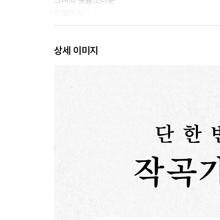
이별이야기
1988. 기억은 풍경이 된다
상세 이미지
광화문 연가
가로수 그늘 아래 서면
붉은 노을
시를 위한 시(詩)
1991. 슬픔이 머무는 방식
옛사랑
회전목마
풋잠 속에 문득
1999. 시간 앞에 서서
애수(哀愁)
슬픈 사랑의 노래