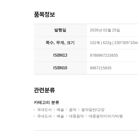
품목정보
발행일
2026년 02월 25일
쪽수, 무게, 크기
152쪽 | 622g | 230*305*10
ISBN13
9788967215835
ISBN10
8967215835
관련분류
카테고리 분류
국내도서
예술
음악
음악일반/교양
국내도서
예술
대중음악
대중음악이야기/비평