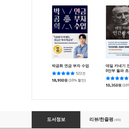
박곰희 연금 부자 수업
데일 카네기 
0만부 돌파 
522건
역본)
18,900
원
(10% 할인)
10,350
원
(10
작곡가 이영훈의 노래들
도서정보
리뷰/한줄평
(4/0)