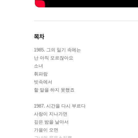
목차
1985. 그의 일기 속에는
난 아직 모르잖아요
소녀
휘파람
빗속에서
할 말을 하지 못했죠
1987. 시간을 다시 부르다
사랑이 지나가면
깊은 밤을 날아서
가을이 오면
그녀의 웃음소리뿐