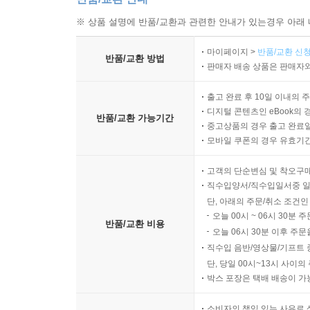
※ 상품 설명에 반품/교환과 관련한 안내가 있는경우 아래 
마이페이지 >
반품/교환 신청
반품/교환 방법
판매자 배송 상품은 판매자와
출고 완료 후 10일 이내의 
디지털 콘텐츠인 eBook의 
반품/교환 가능기간
중고상품의 경우 출고 완료일
모바일 쿠폰의 경우 유효기간(
고객의 단순변심 및 착오구
직수입양서/직수입일서중 일
단, 아래의 주문/취소 조건인
오늘 00시 ~ 06시 30분 
반품/교환 비용
오늘 06시 30분 이후 주문
직수입 음반/영상물/기프트 
단, 당일 00시~13시 사이
박스 포장은 택배 배송이 가
소비자의 책임 있는 사유로 