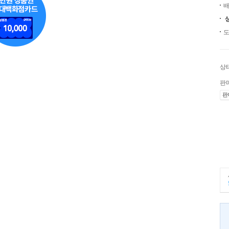
배
도
상
판
판