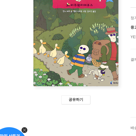
정
중
Y
결
공유하기
배