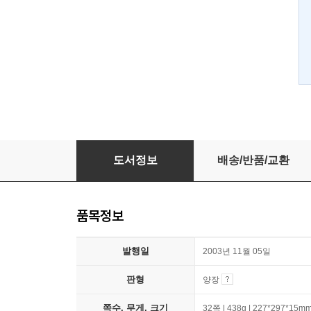
오스팅 가족
도서정보
배송/반품/교환
품목정보
발행일
2003년 11월 05일
판형
양장
쪽수, 무게, 크기
32쪽 | 438g | 227*297*15m