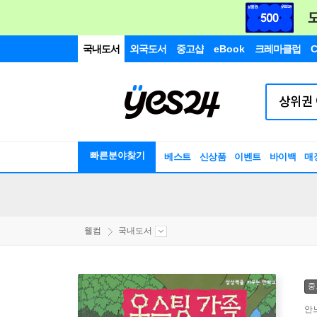
국내도서
외국도서
중고샵
eBook
크레마클럽
C
빠른분야찾기
베스트
신상품
이벤트
바이백
매
웰컴
국내도서
중
안느