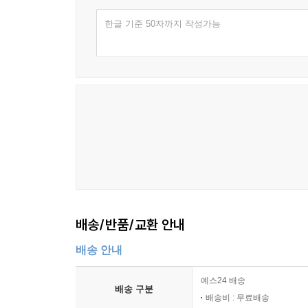
떠도는 섬에서 태어난 빛 233
피톤을 죽이고 델포이를 얻다 235
한글 기준 50자까지 작성가능
다프네, 월계수가 된 여인 238
마르시아스의 비명 242
사랑의 신이 사랑에 실패하다 245
니오베의 열네 자녀 248
제9화 아르테미스: 시위를 떠나지 않는 화살 265
화살을 드는 여자들 265
세 살짜리 여신의 청원 267
금지된 시선의 대가 269
숲의 법정에서 274
제단 위의 소녀 277
배송/반품/교환 안내
스크린 위의 사냥꾼들 279
배송 안내
거울 속의 여신 282
예스24 배송
제10화 헤르메스: 경계를 넘는 자 297
배송 구분
배송비 : 무료배송
배달 앱 시대의 전령신 297