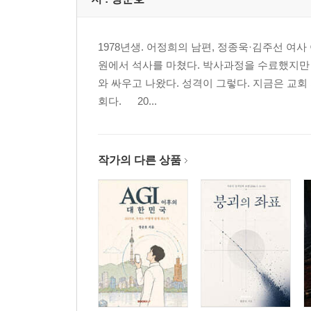
10년의 귀향 63
바다와 인간의 영원한 대결 66
1978년생. 어정희의 남편, 정종욱·김주선 
삼지창의 귀환 72
원에서 석사를 마쳤다. 박사과정을 수료했지만 
와 싸우고 나왔다. 성격이 그렇다. 지금은 교회
제3화 하데스: 보이지 않는 자의 왕국 85
회다. 20...
어둠 속에서 빛나는 것들 85
꽃밭에서 열린 대지의 입 88
리라 소리에 멈춘 강물 93
맨손으로 삼두견을 제압하다 97
작가의 다른 상품
영원히 굴러가는 바위 100
지하세계의 지리학 102
베르니니의 대리석이 포착한 순간 104
제4화 헤라: 질투의 여왕인가, 결혼의 수호자인가 11
왕좌에 앉은 여자의 고독 117
신성한 결합의 이면 119
백 개의 눈이 지켜본 것 121