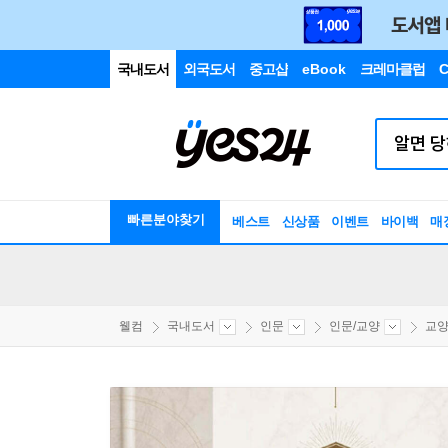
국내도서
외국도서
중고샵
eBook
크레마클럽
C
빠른분야찾기
베스트
신상품
이벤트
바이백
매
웰컴
국내도서
인문
인문/교양
교양