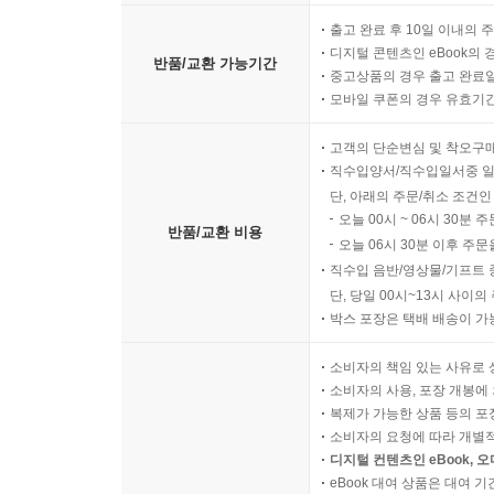
화산 속의 공방, 그리고 오늘의 창작자들 359
출고 완료 후 10일 이내의 
올림포스에서 추락한 아기 361
디지털 콘텐츠인 eBook의 
반품/교환 가능기간
황금 옥좌의 복수 363
중고상품의 경우 출고 완료일
모바일 쿠폰의 경우 유효기간(
불완전한 결혼, 완벽한 함정 366
최초의 여성, 아름다운 재앙 369
고객의 단순변심 및 착오구
아킬레우스의 방패 371
직수입양서/직수입일서중 일
렘노스 섬과 화산의 신 376
단, 아래의 주문/취소 조건인
오늘 00시 ~ 06시 30분 
반품/교환 비용
오늘 06시 30분 이후 주문
제13화 디오니소스: 광기와 해방 사이 391
직수입 음반/영상물/기프트 
경계를 넘는자, 혹은 경계 자체인 자 391
단, 당일 00시~13시 사이
불꽃 속의 탄생과 아버지의 허벅지 394
박스 포장은 택배 배송이 가
테베의 펜테우스와 마이나데스의 광기 398
해적들과 돌고래 407
소비자의 책임 있는 사유로 
질서와 도취의 긴장 411
소비자의 사용, 포장 개봉에 
복제가 가능한 상품 등의 포장을 
바코스 의식의 현대적 변주 414
소비자의 요청에 따라 개별
탈식민주의적 재구성 416
디지털 컨텐츠인 eBook, 
eBook 대여 상품은 대여 기