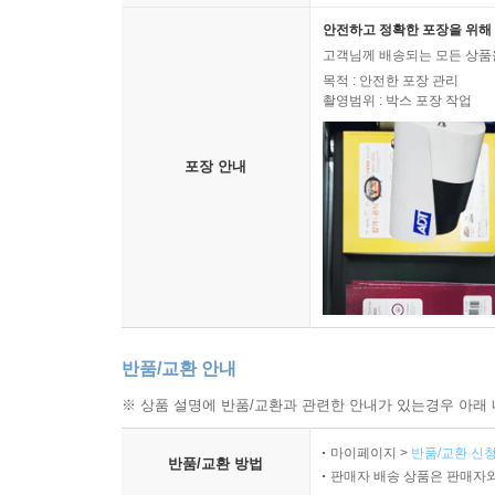
도둑으로 태어난 신 299
안전하고 정확한 포장을 위해 
리라와 교환된 지위 301
고객님께 배송되는 모든 상품을
목적 : 안전한 포장 관리
백 개의 눈을 잠재우다 303
촬영범위 : 박스 포장 작업
죽음의 경계에서 307
영혼을 인도하는 자 310
포장 안내
디오니소스를 구한 형 313
제11화 아레스: 전쟁의 광기, 혹은 필요악 331
가장 미움받는 자의 초상 331
청동 항아리에 갇힌 전쟁 335
보이지 않는 그물에 걸린 연인들 337
딸을 위한 살인, 그리고 최초의 재판 339
반품/교환 안내
트로이의 전장에서 341
트라키아에서 아테네까지 347
※ 상품 설명에 반품/교환과 관련한 안내가 있는경우 아래 
새로운 신화의 탄생 349
마이페이지 >
반품/교환 신청
반품/교환 방법
판매자 배송 상품은 판매자와
제12화 헤파이스토스: 소외된 자들의 대장장이 359