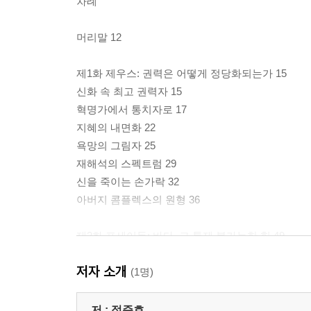
차례
머리말 12
제1화 제우스: 권력은 어떻게 정당화되는가 15
신화 속 최고 권력자 15
혁명가에서 통치자로 17
지혜의 내면화 22
욕망의 그림자 25
재해석의 스펙트럼 29
신을 죽이는 손가락 32
아버지 콤플렉스의 원형 36
제2화 포세이돈: 바다, 그 통제 불가능한 힘 49
심연에서 들려오는 삼지창 소리 49
저자 소개
삼지창 대 올리브나무 53
(1명)
크레타의 저주 56
바다에 잠긴 이상 국가 60
저 :
정준호