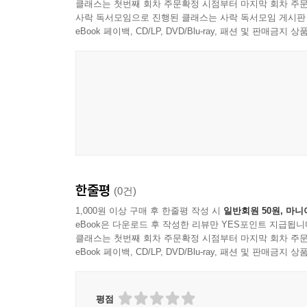
클래스는 첫번째 회차 주문확정 시점부터 마지막 회차 주문
청혼을 거절한 여신 181
사락 독서모임으로 진행된 클래스는 사락 독서모임 게시판
프리아포스의 습격 184
eBook 페이백, CD/LP, DVD/Blu-ray, 패션 및 판매금
양보 신화의 진실 185
신성한 화로 187
환대의 수호자 188
제7화 아테나: 지혜는 누구의 것인가 209
도시를 지키는 전사의 역설 209
제우스의 머리에서 태어난 신 211
올리브 나무, 문명의 선택 213
메두사, 신전을 더럽힌 자는 누구인가 214
한줄평
(0건)
직조하는 여신과 거미가 된 소녀 215
1,000원 이상 구매 후 한줄평 작성 시
일반회원 50원, 마니
트로이를 무너뜨린 목마와 전략의 신 218
eBook은 다운로드 후 작성한 리뷰만 YES포인트 지급됩니
법정에 선 여신, 부계 혈통의 수호자 220
클래스는 첫번째 회차 주문확정 시점부터 마지막 회차 주문
eBook 페이백, CD/LP, DVD/Blu-ray, 패션 및 판매금
제8화 아폴론: 빛과 예술, 그리고 잔혹함 231
NASA가 달에 보낸 이름 231
평점