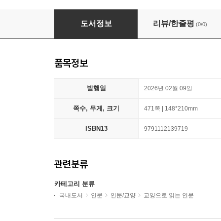
올림포스 코드
도서정보
리뷰/한줄평
(0/0)
품목정보
발행일
2026년 02월 09일
쪽수, 무게, 크기
471쪽 | 148*210mm
ISBN13
9791112139719
관련분류
카테고리 분류
국내도서
인문
인문/교양
교양으로 읽는 인문