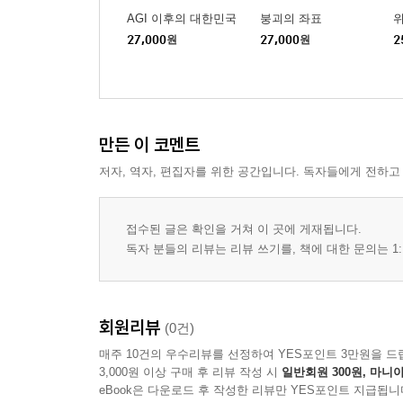
불꽃 속에서 사라진 여인 125
AGI 이후의 대한민국
붕괴의 좌표
요람 속의 뱀 128
27,000
원
27,000
원
2
파리스의 선택 131
공작새의 눈, 감시의 상징 133
제5화 데메테르: 대지의 파업, 모성의 협상 149
만든 이 코멘트
세상이 멈출 때 149
저자, 역자, 편집자를 위한 공간입니다. 독자들에게 전하고
빼앗긴 봄, 세상을 멈추다 152
죽음을 두려워하지 않게 된 사람들 159
용이 끄는 수레 163
접수된 글은 확인을 거쳐 이 곳에 게재됩니다.
자기 자신을 먹어치운 왕 164
독자 분들의 리뷰는 리뷰 쓰기를, 책에 대한 문의는 1:
마이크를 든 어머니 168
디지털 신전에 강림한 여신 171
회원리뷰
(0건)
제6화 헤스티아: 화로의 여신, 보이지 않는 중심 177
매주 10건의 우수리뷰를 선정하여 YES포인트 3만원을 드
아무도 이야기하지 않는 여신 177
3,000원 이상 구매 후 리뷰 작성 시
일반회원 300원, 마니아
삼켜지고 토해지다 179
eBook은 다운로드 후 작성한 리뷰만 YES포인트 지급됩니