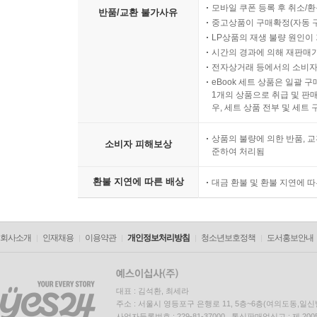
제14화 아프로디테: 사랑은 왜 위험한가 433
모바일 쿠폰 등록 후 취소/환
반품/교환 불가사유
중고상품이 구매확정(자동 
거울 속의 여신, 알고리즘 속의 욕망 433
LP상품의 재생 불량 원인이 기
폭력에서 태어난 아름다움 434
시간의 경과에 의해 재판매가
동방에서 온 여신 437
전자상거래 등에서의 소비자
천 개의 얼굴을 가진 여신 439
eBook 세트 상품은 일괄 
1개의 상품으로 취급 및 판매
아름다움과 기술의 불화 440
우, 세트 상품 전부 및 세트
필멸자를 사랑한 여신 442
트로이를 향한 불씨 443
상품의 불량에 의한 반품, 교
소비자 피해보상
준하여 처리됨
작가의 말 464
환불 지연에 따른 배상
대금 환불 및 환불 지연에 
참고서적 466
회사소개
인재채용
이용약관
개인정보처리방침
청소년보호정책
도서홍보안내
대표 : 김석환, 최세라
주소 : 서울시 영등포구 은행로 11, 5층~6층(여의도동,일신
사업자등록번호 : 229-81-37000 통신판매업신고 : 제 200