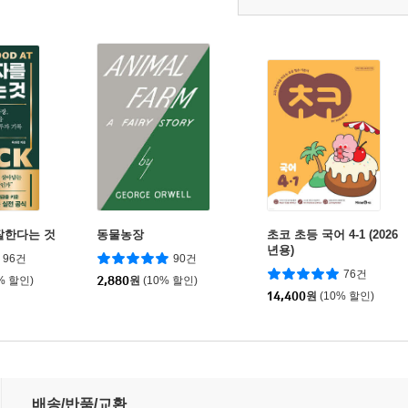
잘한다는 것
동물농장
초코 초등 국어 4-1 (2026
년용)
96건
90건
76건
% 할인)
2,880
원
(10% 할인)
14,400
원
(10% 할인)
배송/반품/교환