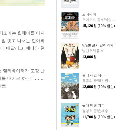
오디세이
호메로스 원저/제럴딘 매코크런 글/김재용 역/장시은 감수
15,120
원
(10% 할인)
 평소에는 휠체어를 타지
 발 벗고 나서는 현아와
냠냠!! 딸기 같이먹자!
에 매달리고, 예나와 현
빨간우체통 저
13,000
원
는 엘리베이터가 고장 난
돌에 새긴 나라
리를 내기로 하는데…….
홍종의 글/장선환 그림
작품.
12,600
원
(10% 할인)
몰래 버린 거피
정영호 글/윤재홍 그림
11,700
원
(10% 할인)