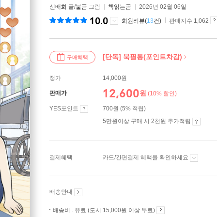
신배화
글/
불곰
그림
책읽는곰
2026년 02월 06일
10.0
회원리뷰(
13
건)
판매지수 1,062
[단독] 북필통(포인트차감)
구매혜택
정가
14,000원
12,600
원
판매가
(10% 할인)
YES포인트
700원 (5% 적립)
5만원이상 구매 시 2천원 추가적립
결제혜택
카드/간편결제 혜택을 확인하세요
배송안내
배송비 : 유료 (도서 15,000원 이상 무료)