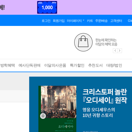
로그인
회원가입
마이페이지
카트
주문/배송
고객센터
Gl
름방학혜택
예사단독판매
이달의사은품
특가할인
추천도서
대량/법인