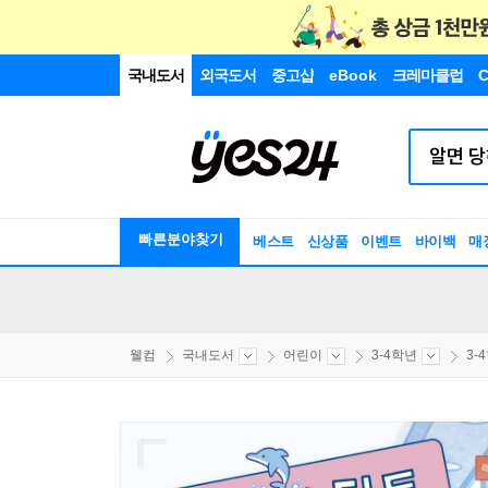
국내도서
외국도서
중고샵
eBook
크레마클럽
C
빠른분야찾기
베스트
신상품
이벤트
바이백
매
웰컴
국내도서
어린이
3-4학년
3-