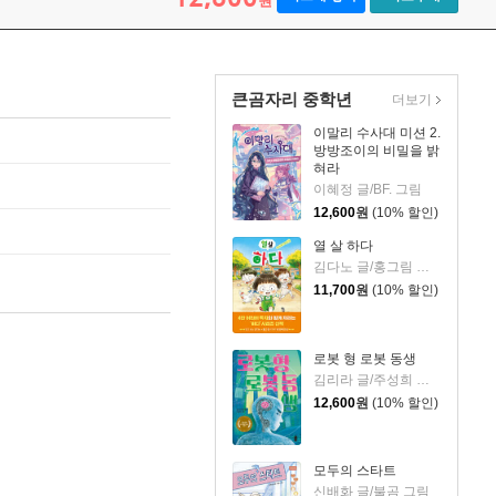
원
큰곰자리 중학년
더보기
이말리 수사대 미션 2.
방방조이의 비밀을 밝
혀라
이혜정 글/BF. 그림
12,600
원
(10% 할인)
열 살 하다
김다노 글/홍그림 그림
11,700
원
(10% 할인)
로봇 형 로봇 동생
김리라 글/주성희 그림
12,600
원
(10% 할인)
모두의 스타트
신배화 글/불곰 그림