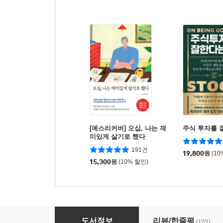
[예스리커버] 오십, 나는 재
주식 투자를 
미있게 살기로 했다
191건
19,800
원
(10
15,300
원
(10% 할인)
모두의 스타트
도서정보
리뷰/한줄평
(12/1)