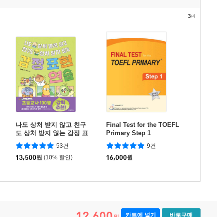
3
/4
나도 상처 받지 않고 친구
Final Test for the TOEFL
도 상처 받지 않는 감정 표
Primary Step 1
현 연습
53건
9건
13,500
원
(10% 할인)
16,000
원
12,600
카트에 넣기
바로구매