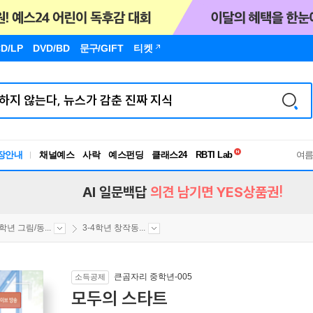
D/LP
DVD/BD
문구
/GIFT
티켓
독서유형검사
장안내
채널예스
사락
예스펀딩
클래스24
RBTI Lab
여
독서유형검사
AI 일문백답
의견 남기면 YES상품권!
4학년 그림/동...
3-4학년 창작동...
큰곰자리 중학년-005
소득공제
모두의 스타트