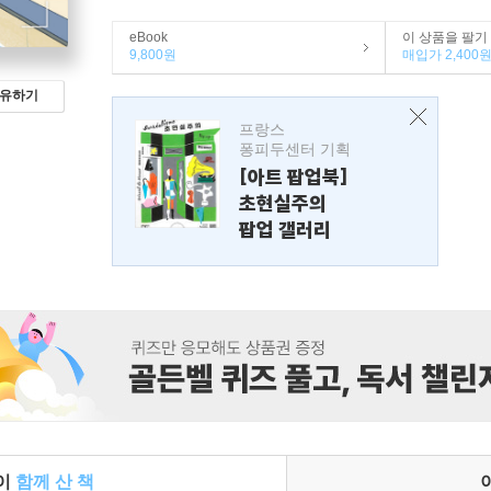
eBook
이 상품을 팔기
9,800원
매입가 2,400
유하기
프랑스
퐁피두센터 기획
[아트 팝업북]
초현실주의
팝업 갤러리
들이
함께 산 책