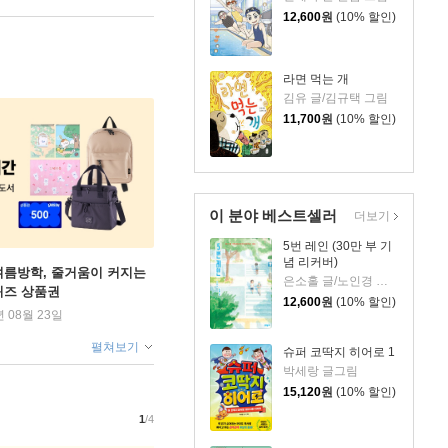
12,600
원
(10% 할인)
라면 먹는 개
김유 글/김규택 그림
11,700
원
(10% 할인)
이 분야 베스트셀러
더보기
5번 레인 (30만 부 기
념 리커버)
여름방학, 줄거움이 커지는
은소홀 글/노인경 그림
퀴즈 상품권
12,600
원
(10% 할인)
년 08월 23일
펼쳐보기
슈퍼 코딱지 히어로 1
박세랑 글그림
15,120
원
(10% 할인)
1
/4