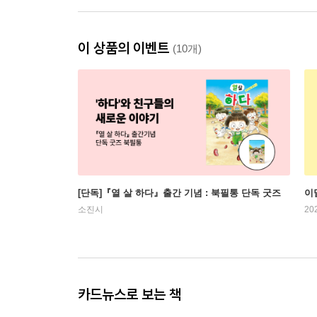
이 상품의 이벤트
(10개)
[단독]『열 살 하다』출간 기념 : 북필통 단독 굿즈
이
소진시
20
카드뉴스로 보는 책