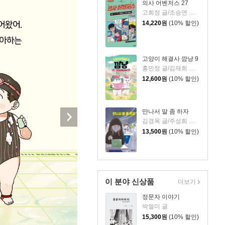
의사 어벤저스 27
고희정 글/조승연 그림/류정민 감수
14,220
원
(10% 할인)
고양이 해결사 깜냥 9
홍민정 글/김재희 그림
12,600
원
(10% 할인)
만나서 말 좀 하자
김경옥 글/주성희 그림
13,500
원
(10% 할인)
이 분야 신상품
더보기
정문자 이야기
박멀미 글
15,300
원
(10% 할인)