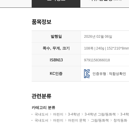
품목정보
발행일
2026년 02월 06일
쪽수, 무게, 크기
108쪽 | 240g | 152*210*8m
ISBN13
9791158366018
KC인증
인증유형 : 적합성확인
관련분류
카테고리 분류
국내도서
어린이
3-4학년
3-4학년 그림/동화책
3-4
국내도서
어린이
어린이 문학
그림/동화책
창작동화