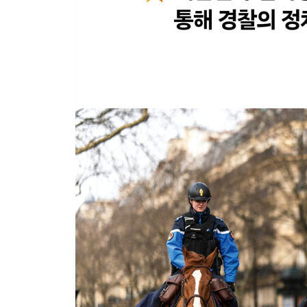
제1절 생활안전교통경찰의 의의 512
제2절 생활안전교통경찰의 조직 512
제3절 실종아동등 발견 및 복귀 515
제4절 도로교통업무 521
제5절 운전면허 540
제6절 교통사고처리 특례 550
제4장 경비경찰
제1절 경비경찰의 의의 552
제2절 경비경찰의 조직 552
제3절 경비경찰의 수단과 원칙 554
제4절 집회·시위시 채증 556
제5절 청원경찰 561
제8편 사복경찰의 직무영역
제1장 치안정보경찰
제1절 치안정보경찰의 의의 571
제2절 치안정보경찰의 조직 571
제3절 치안정보활동 573
제4절 집회시위의 관리 577