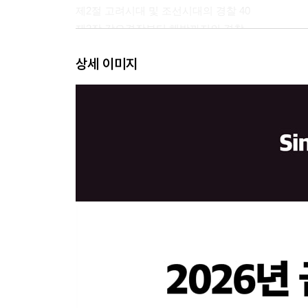
제2절 고려시대 및 조선시대의 경찰 40
제2장 갑오경장부터 해방까지의 경찰
제1절 근대경찰의 출발 45
상세 이미지
제2절 일제 문관경찰시대의 경찰 48
제3장 임시정부시대의 경찰
제1절 1919년 4월 11일 상해 임시정부시대의 경찰 5
제2절 1919년 9월 통합 임시정부시대의 경찰 52
제3절 중경 임시정부시대의 경찰 61
제4장 경찰 창설부터 2025년까지의 경찰
제1절 경찰법 제정 이전의 경찰 64
제2절 경찰청 시대의 경찰 66
제3절 국가경찰과 자치경찰시대의 경찰 68
제3편 경찰조직관리: 경찰기관과 권한
제1장 경찰기관
제1절 보통경찰기관 75