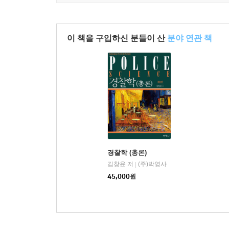
이 책을 구입하신 분들이 산
분야 연관 책
경찰학 (총론)
김창윤 저
(주)박영사
|
45,000
원