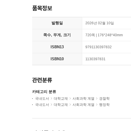
품목정보
발행일
2026년 02월 10일
쪽수, 무게, 크기
720쪽 | 176*248*40mm
ISBN13
9791130397832
ISBN10
1130397831
관련분류
카테고리 분류
국내도서
대학교재
사회과학 계열
경찰학
국내도서
대학교재
사회과학 계열
행정학