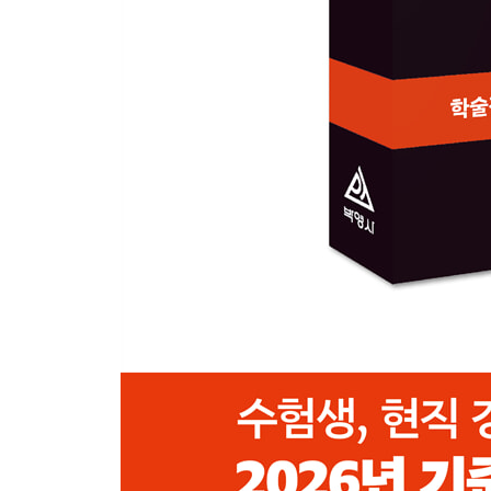
제5절 의무이행의 새로운 확보수단 296
제4장 경찰관 직무집행법
제1절 경찰관 직무집행법의 제정배경 및 성질 301
제2절 불심검문 306
제3절 보호조치 312
제4절 위험발생의 방지 316
제5절 범죄의 예방과 제지 320
제6절 위험한 행위의 제지 등 323
제7절 위험방지를 위한 출입 326
제8절 사실의 확인, 정보의 수집 및 국제협력 329
제9절 유치장 인치 331
제10절 경찰장비(물리력)의 사용 334
제11절 경찰착용기록장치의 사용 355
제12절 손실보상 357
제13절 범인검거 등 공로자 보상 362
제6편 외국의 경찰제도