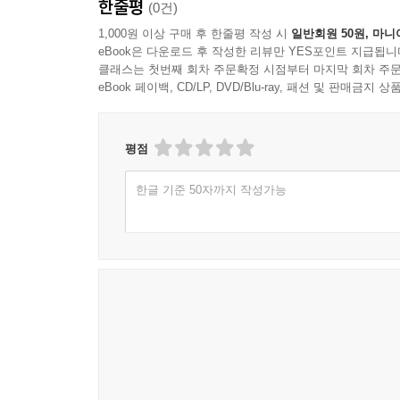
한줄평
(0건)
정체성을 일깨움은 물론, 경찰 조직과 기능의 본질
1,000원 이상 구매 후 한줄평 작성 시
일반회원 50원, 마니
eBook은 다운로드 후 작성한 리뷰만 YES포인트 지급됩니
모쪼록 지난 13차례의 개정을 거치며 학문적 깊
클래스는 첫번째 회차 주문확정 시점부터 마지막 회차 주문
진심으로 기원합니다. 나아가 본서가 경찰학을 
eBook 페이백, CD/LP, DVD/Blu-ray, 패션 및 판매금
동반자로 자리매김하기를 바랍니다.
마지막으로, 독자 여러분과 애써주신 박영사 편집진
평점
파란 장미(Blue Rose) 한 바구니를 마음으로 선사
한글 기준 50자까지 작성가능
계명대학교 쉐턱관에서
2026년 1월에
저자 허 경 미