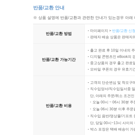
반품/교환 안내
※ 상품 설명에 반품/교환과 관련한 안내가 있는경우 아래 
마이페이지 >
반품/교환 신청
반품/교환 방법
판매자 배송 상품은 판매자와
출고 완료 후 10일 이내의 
디지털 콘텐츠인 eBook의 
반품/교환 가능기간
중고상품의 경우 출고 완료일
모바일 쿠폰의 경우 유효기간(
고객의 단순변심 및 착오구
직수입양서/직수입일서중 일
단, 아래의 주문/취소 조건인
오늘 00시 ~ 06시 30분 
반품/교환 비용
오늘 06시 30분 이후 주문
직수입 음반/영상물/기프트 
단, 당일 00시~13시 사이
박스 포장은 택배 배송이 가