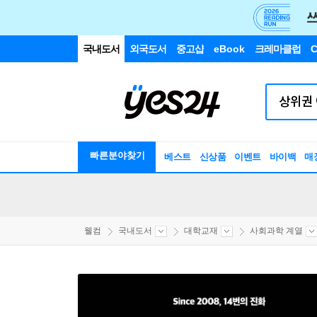
국내도서
외국도서
중고샵
eBook
크레마클럽
C
빠른분야찾기
베스트
신상품
이벤트
바이백
매
웰컴
국내도서
대학교재
사회과학 계열