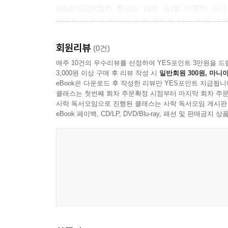
제6조의2(위험한 행위의 제지 등)를 비롯한 최
명문화에 따른 현장의 법적 쟁점을 심도 있게 고
판단 기준을 제시함과 동시에, 채용시험의 고난
회원리뷰
가이드가 될 것입니다.
(0건)
매주 10건의 우수리뷰를 선정하여 YES포인트 3만원을 드
3,000원 이상 구매 후 리뷰 작성 시
일반회원 300원, 마니아
둘째, 글로벌 치안 패러다임의 변화를 통해 한국 경찰의
eBook은 다운로드 후 작성한 리뷰만 YES포인트 지급됩니
보유한 복합적 권한 체계는 물론, 프랑스, 미국,
클래스는 첫번째 회차 주문확정 시점부터 마지막 회차 주문
담아냈습니다. 이처럼 폭넓은 비교제도론적 고찰은
사락 독서모임으로 진행된 클래스는 사락 독서모임 게시판
통찰력을 배양하는 실천적 지표가 되어줄 것입니다
eBook 페이백, CD/LP, DVD/Blu-ray, 패션 및 판매금
셋째, 채용에서 전문교육, 그리고 승진에 이르기
통합선발 및 순환식 체력검사제의 전면 도입 등 채
충실히 담았습니다. 특히 현직 경찰관들의 초미의
달성을 위한 최적의 전략을, 연구자와 교수자에게는
넷째, 역사적 정통성 위에 구축된 입체적인 실무
이르기까지 한국 경찰의 역사적 변천사와 그 이