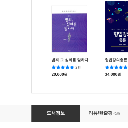
범죄 그 심리를 말하다
형법강의총론
2건
20,000
원
34,000
원
경찰학
도서정보
리뷰/한줄평
(0/0)