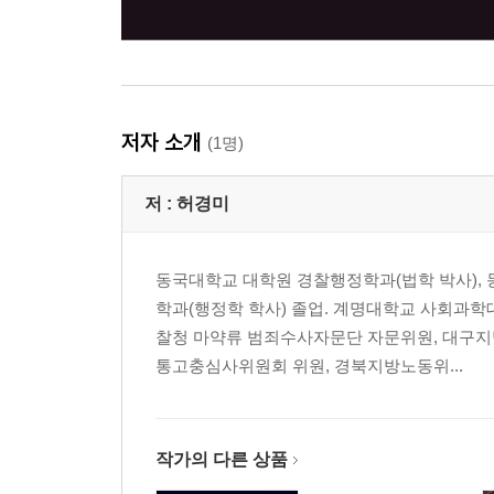
참고문헌 및 웹사이트 693
저자 소개
(1명)
저 :
허경미
동국대학교 대학원 경찰행정학과(법학 박사),
학과(행정학 학사) 졸업. 계명대학교 사회과학
찰청 마약류 범죄수사자문단 자문위원, 대구지
통고충심사위원회 위원, 경북지방노동위...
작가의 다른 상품