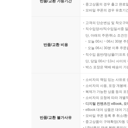
집중하며 투자를 지속하는 것이 가장 중요합니다.
반품/교환 가능기간
중고상품의 경우 출고 완료일
--- p.291
모바일 쿠폰의 경우 유효기간(
고객의 단순변심 및 착오구
그래서 저는 금과 은 투자에 관심을 가진 사람들이 
직수입양서/직수입일서중 일
구한 모든 내용을 꼼꼼하게 정리하고, 여기에 더해서
단, 아래의 주문/취소 조건인
다고 생각했습니다. 이 책의 목적은 바로 여기에 있
오늘 00시 ~ 06시 30분 
반품/교환 비용
오늘 06시 30분 이후 주문
--- p.302
직수입 음반/영상물/기프트 
단, 당일 00시~13시 사이
박스 포장은 택배 배송이 가
소비자의 책임 있는 사유로 
소비자의 사용, 포장 개봉에 
복제가 가능한 상품 등의 포장을 
소비자의 요청에 따라 개별
디지털 컨텐츠인 eBook, 
eBook 대여 상품은 대여 기
모바일 쿠폰 등록 후 취소/환
반품/교환 불가사유
중고상품이 구매확정(자동 
LP상품의 재생 불량 원인이 기