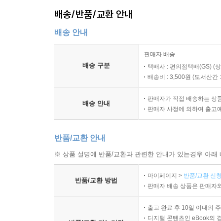
이 책은 금과 은 투자 전문가가 세상에 퍼진 잘못
배송/반품/교환 안내
시작하거나 잘못된 방향으로 진행했던 투자자들에게
이렇게 상황별 매도 원칙을 다 정해놓으면 매도가 
넘어서 확실하고도 거대한 부의 자산으로 다가가고자
지 않을 것입니다. 결국 투자자들이 투자할 때 매
배송 안내
--- p.163
판매자 배송
배송 구분
택배사 : 편의점택배(GS) (
이렇게만 보면 정말 비효율적인 투자라고 생각할 수
배송비 : 3,500원 (
도서산간 : 
있습니다. 다만 대부분의 투자자는 이런 사실을 전
은 실물만이 가진 특별한 이점들을 모두 놓치는 
판매자가 직접 배송하는 상
배송 안내
데 말이죠.
판매자 사정에 의하여 출고
--- p.192~193
반품/교환 안내
투자는 단기간에 한 번 크게 벌고 끝내는 도박이 아
※ 상품 설명에 반품/교환과 관련한 안내가 있는경우 아래 
내가 이길 확률이 높은 게임을 무한 반복하는 것이
자가 되시기를 진심으로 바랍니다.
마이페이지 >
반품/교환 신청
반품/교환 방법
--- p.249
판매자 배송 상품은 판매자와
출고 완료 후 10일 이내의 
결국 투자할 때는 항상 정확한 정보를 바탕으로 
디지털 콘텐츠인 eBook의 