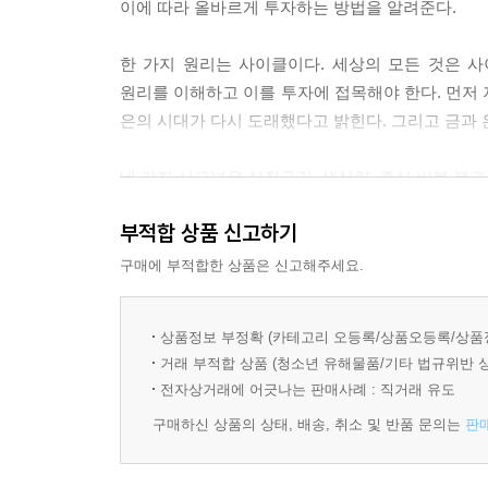
이에 따라 올바르게 투자하는 방법을 알려준다.
하고 투자 시기를 조율할 수 있습니다.
--- p.87
한 가지 원리는 사이클이다. 세상의 모든 것은 
원리를 이해하고 이를 투자에 접목해야 한다. 먼저 
지금은 2009년부터 시작된 주식 시장의 호황이 벌
은의 시대가 다시 도래했다고 밝힌다. 그리고 금과
눈을 지금부터라도 키우는 것이 정말 중요합니다.
--- p.94
네 가지 시그널은 실질금리, 생산량, 주식 버블 붕
각각 변동한다. 공급은 언제나 가격 결정에 큰 영
결국 금과 은의 매도 원칙을 정하기 위해서는 금과 
부적합 상품 신고하기
금과 은의 생산 과정도 이해해야 한다. 또한, 주식
는 요소는 실질금리와 생산량인데요. 우리도 이 두
사이클도 밀접한 관계다. 이렇게 금의 가격 변동 추
구매에 부적합한 상품은 신고해주세요.
타이밍을 알아보도록 하겠습니다.
--- p.136
한편으로, 매수로 시작한 투자는 매도로 끝을 맺는
상품정보 부정확 (카테고리 오등록/상품오등록/상품
성공할 차례다. 저자는 확실한 선결조건과 상황별 
금과 은 투자는 정확한 매도 시나리오와 선결조건을
거래 부적합 상품 (청소년 유해물품/기타 법규위반 
선결조건은 금 대비 화폐의 비율이다. 화폐는 금의
이라는 긴 시간 동안 투자하다 보면 시그널을 착각하
전자상거래에 어긋나는 판매사례 : 직거래 유도
생산량도 금과 은 가격을 결정하기에 이 두 가지로
상 반복되었다 하더라도 이번에는 반복되지 않을 수도 
구매하신 상품의 상태, 배송, 취소 및 반품 문의는
판
경제위기 시 금광주와 은광주 투자 대응 방법과 최
니다.
--- p.159