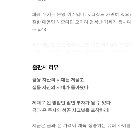
Part 5. 금과 은에 관한 궁금증
화폐 위기는 분명 위기입니다. 그것도 가만히 있으면
절한 대응만 해준다면 오히려 엄청난 기회가 됩니다.
Chapter 1. 비트코인은 금을 대체할 수 있을까
--- p.43
Chapter 2. 금 대신 구리나 백금 투자는 어떨까
Chapter 3. 금에 투자하기 좋은 계절은 언제일까
투자 자산은 큰 관점에서 보면 이런 사이클이 무한
Chapter 4. 전쟁과 금 가격의 상관관계
고평가되어 있고 무엇이 저평가되어 있는지를 판단할
Chapter 5. 금본위제로 회귀 시 금과 은 가격의 추이
--- p.58
Chapter 6. 금과 은 가격을 미국이 조작한다는 주장
출판사 리뷰
Chapter 7. 금 투자에 관한 속설
따라서 금도 한 번 오르기 시작하면 평균적으로 약 
금융 자산의 시대는 저물고
Chapter 8. 금과 은의 고갈 우려
의미에서 ‘슈퍼 사이클(super-cycle)’로 정의
실물 자산의 시대가 돌아왔다
해보면 2029년 정도까지는 계속 상승할 거로 예측
에필로그-금과 은 투자가 답이다
거대한 상승이 남아있는 것이죠.
제대로 된 방법만 알면 부자가 될 수 있다
--- p.71
금과 은 투자의 성공 시그널을 포착하라!
결론적으로 지금까지의 분석을 통해서 현재는 금과
지금은 금과 은 가격이 계속 상승하는 슈퍼 사이클
리라는 것을 알 수 있습니다. 이처럼 금과 은은 다