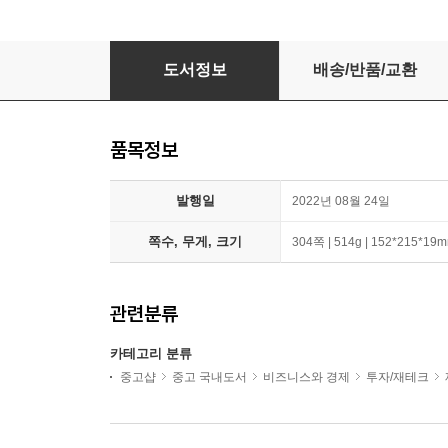
골드플레이션
도서정보
배송/반품/교환
품목정보
발행일
2022년 08월 24일
쪽수, 무게, 크기
304쪽 | 514g | 152*215*19
관련분류
카테고리 분류
중고샵
중고 국내도서
비즈니스와 경제
투자/재테크