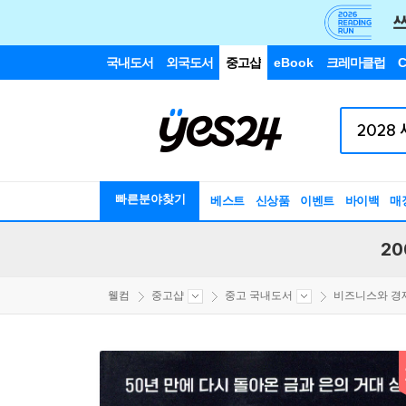
국내도서
외국도서
중고샵
eBook
크레마클럽
C
빠른분야찾기
베스트
신상품
이벤트
바이백
매
20
웰컴
중고샵
중고 국내도서
비즈니스와 경