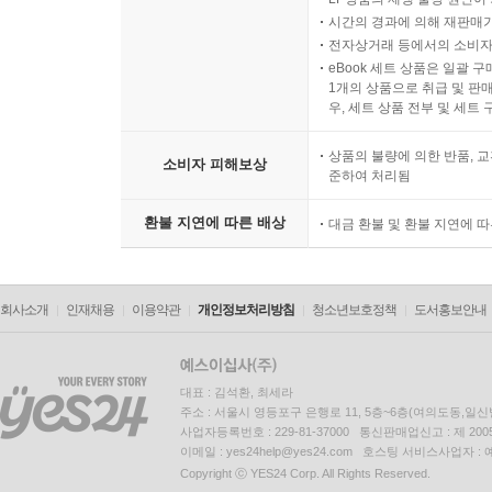
시간의 경과에 의해 재판매가
전자상거래 등에서의 소비자
eBook 세트 상품은 일괄 
1개의 상품으로 취급 및 판매
우, 세트 상품 전부 및 세트
상품의 불량에 의한 반품, 교
소비자 피해보상
준하여 처리됨
환불 지연에 따른 배상
대금 환불 및 환불 지연에 
회사소개
인재채용
이용약관
개인정보처리방침
청소년보호정책
도서홍보안내
대표 : 김석환, 최세라
주소 : 서울시 영등포구 은행로 11, 5층~6층(여의도동,일신
사업자등록번호 : 229-81-37000 통신판매업신고 : 제 200
이메일 : yes24help@yes24.com 호스팅 서비스사업자 :
Copyright ⓒ YES24 Corp. All Rights Reserved.