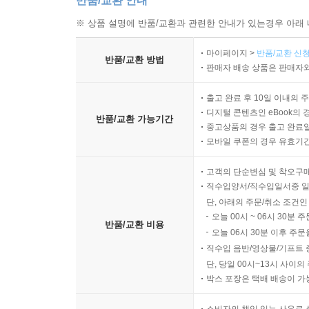
반품/교환 안내
※ 상품 설명에 반품/교환과 관련한 안내가 있는경우 아래 
마이페이지 >
반품/교환 신청
반품/교환 방법
판매자 배송 상품은 판매자와
출고 완료 후 10일 이내의 
디지털 콘텐츠인 eBook의 
반품/교환 가능기간
중고상품의 경우 출고 완료일
모바일 쿠폰의 경우 유효기간(
고객의 단순변심 및 착오구
직수입양서/직수입일서중 일
단, 아래의 주문/취소 조건인
오늘 00시 ~ 06시 30분 
반품/교환 비용
오늘 06시 30분 이후 주문
직수입 음반/영상물/기프트 
단, 당일 00시~13시 사이
박스 포장은 택배 배송이 가
소비자의 책임 있는 사유로 