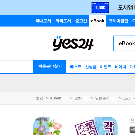
국내도서
외국도서
중고샵
eBook
크레마클럽
C
빠른분야찾기
베스트
신상품
이벤트
바이백
매
웰컴
eBook
만화
일본순정
소장
소
eB