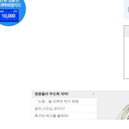
영웅들의 무도회 개막!
「소원」을 이루어 주기 위해
걸즈 스킨십 코미디!
축구의 에고를 울려라!