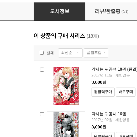
각시는 귀공녀 03권
도서정보
리뷰/한줄평
(0/1)
이 상품의 구매 시리즈
(18개)
최신순
품절포함
전체
각시는 귀공녀 18권 (완결
2017년 11월
제한없음
|
3,000
원
원클릭구매
바로구매
각시는 귀공녀 16권
2017년 02월
제한없음
|
3,000
원
원클릭구매
바로구매