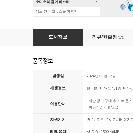
오디오북 썸머 페스타
예스 단독 길벗스쿨 기획전!
권력과 진보
도서정보
리뷰/한줄평
(1/2)
품목정보
발행일
2026년 02월 13일
재생정보
완독본 | Rick 낭독 | 총 18시
배송 없이 구매 후 바로 듣
이용안내
이용기간 제한없음
지원기기
PC(윈도우 - 4K 모니터 미
파일/용량
AUDIO | 1509.40MB