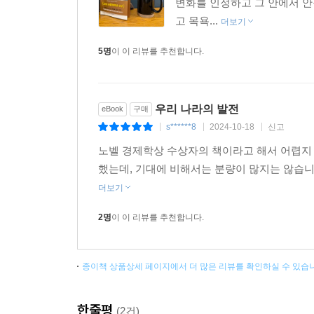
변화를 인정하고 그 안에서 안
삭제하여 대중들의 접근을 차단한다. 강력한 힘을 
고 목욕...
더보기
같은 기술을 먼저 개발할 인센티브가 되었고, 현재
개발된 AI 도구들은 신장 지역을 넘어 비민주주의 
5명
이 이 리뷰를 추천합니다.
‘아마존’과 같은 거대 기업에서는 생산성을 높이기
휴식 시간까지 모니터링한다. 어느 정도의 모니
전락시키고 모멸감을 주며, 무리한 업무 일정과
우리 나라의 발전
eBook
구매
발생률은 전체 평균보다 두 배나 높았으며, 업무량이
s******8
2024-10-18
신고
|
|
|
위와 같은 사례들 모두에서, 거대 기업과 강력한 정
노벨 경제학상 수상자의 책이라고 해서 어렵지 
디지털 기술 개발을 통해 기업은 어마어마한 수익을 
했는데, 기대에 비해서는 분량이 많지는 않습니
도구들은 노동자의 생산성을 높이고 수익을 늘리며
더보기
수집하고 독점하는 기술이 권력을 집중시키고 시민
결과적으로 사회적 후생을 낮추고 민주주의를 쇠퇴시켰
2명
이 이 리뷰를 추천합니다.
책에서 아세모글루와 존슨은 지난 1,000년의 역
결과를 불러온 순간들을 포착하고 있다. 개선되
종이책 상품상세 페이지에서 더 많은 리뷰를 확인하실 수 있습
못했다. 중세 말 바닷길이 열리고 대서양 교역을 
노예가 있었다. 산업혁명 시기 혁신적인 기계의
환경으로 내몰렸다. 기술의 발전은 모든 것을 해결
한줄평
(2건)