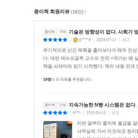
거침없이 질주하는 기술 발전의 경로를 모두에게 이득
종이책 회원리뷰
(18건)
AI의 발전은 저절로 모두에게 금빛 미래를 가져다
‘진보’라는 환상이 당신의 눈과 귀를 막고 있다
기술은 방향성이 없다. 사회가 
종이책
구매
g*****e
2023-07-17
신고
|
|
|
더 늦기 전에 기술의 발전이 궁극적으로는 누구를 위
주기적으로 신간 목록을 훑어보다가 매우 인상 
내놓았다. ‘연구 미리보기’ 정도로 간주해서 주목을
다. 대런 애쓰모글루 교수의 전작 <국가는 왜
입소문을 타며 반년 만에 전 세계 11퍼센트에 해당
책을 사자마자 읽기 시작했다. 책의 내용 전개 방
GDP를 7조 달러가량 높일 것으로 내다보면서 동시에
우리 모두에게 번영을 가져다줄 것인가?
18명
이 이 리뷰를 추천합니다.
소셜미디어가 떠오를 당시, 초기에는 시민들 사
민주주의에 이로운 영향을 미치리라 예상했다. 그
‘페이스북’은 플랫폼에 무분별하게 업로드되는 유해한 
지속가능한 N빵 시스템은 없다. 
종이책
구매
목적으로 사람들이 관심을 가질 만한 자극적인 
k***i
2025-04-13
신고
|
|
|
양극화가 심해지는 데 일조했다.
이번 달부터 졸지에 월급을 달
중국 정부는 감시를 위한 AI 기술에 막대하게 
사무실에 가서 이것저것 정리를
규모로 수집하여 분석할 것을 주요 테크 기업에 