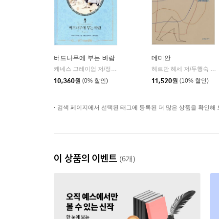
버드나무에 부는 바람
데미안
케네스 그레이엄 저/정지현 역/천은실 그림
인디고(글담)
헤르만 헤세 저/두행숙 역
|
|
10,360
원
(0% 할인)
11,520
원
(10% 할인)
검색 페이지에서 선택된 태그에 등록된 더 많은 상품을 확인해 
이 상품의 이벤트
(6개)