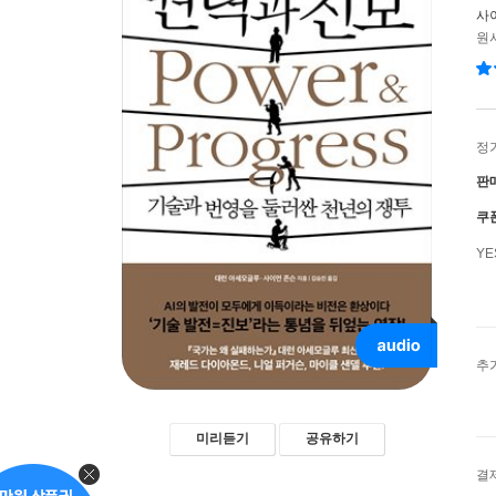
사
원서
정
판
쿠
Y
추
미리듣기
공유하기
결