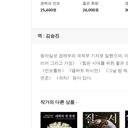
권력과 진보
좁은 회랑
경
25,600
원
26,000
원
3
역 :
김승진
동아일보 경제부와 국제부 기자로 일했으며, 미
리어 그리고 가정》 《힘든 시대를 위한 좋은 
《언보틀트》 《앨버트 허시먼》 《그날 밤 체
연준》 《격차》 등이 있다.
작가의 다른 상품