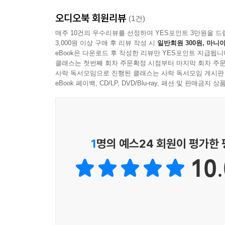
★★★★★
오디오북 회원리뷰
더 일찍 나왔어야 할 중요한 책이다.
(1건)
- 앵거스 디턴, 2015년 노벨경제학상 수상자
매주 10건의 우수리뷰를 선정하여 YES포인트 3만원을 드
3,000원 이상 구매 후 리뷰 작성 시
일반회원 300원, 마니아
eBook은 다운로드 후 작성한 리뷰만 YES포인트 지급됩니
★★★★★
클래스는 첫번째 회차 주문확정 시점부터 마지막 회차 주문
역사는 기술 진보가 자동적으로 더 폭넓은 번영
사락 독서모임으로 진행된 클래스는 사락 독서모임 게시판
특권층만 이득을 보는 결과로 이어질 수도 있다.
eBook 페이백, CD/LP, DVD/Blu-ray, 패션 및 판매금
- 니얼 퍼거슨, 스탠퍼드 대학 후버 연구소 시니어 
기술 발전은 곧 진보인가?
1
명의 예스24 회원이 평가한
통념을 뒤흔드는 경제와 역사에 대한 대담한 재해
10.
『국가는 왜 실패하는가』로 찬사를 받은 대런 아
꼽히는 아세모글루는 예비 노벨상이라 일컬어지곤 
새로운 테크놀로지가 경제 성장, 고용, 불평등에
아우르는 광범위한 연구를 토대로, 정치적·사회적