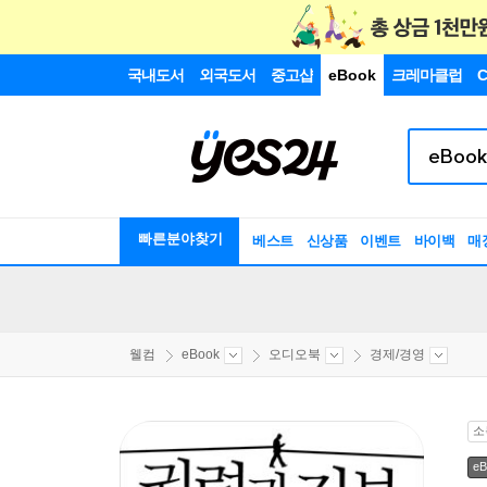
국내도서
외국도서
중고샵
eBook
크레마클럽
C
빠른분야찾기
베스트
신상품
이벤트
바이백
매
웰컴
eBook
오디오북
경제/경영
소
eB