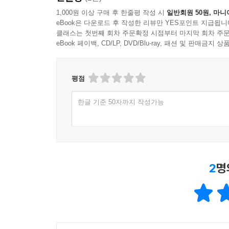
것인지 결정된다.
1,000원 이상 구매 후 한줄평 작성 시
일반회원 50원, 마니
eBook은 다운로드 후 작성한 리뷰만 YES포인트 지급됩니
클래스는 첫번째 회차 주문확정 시점부터 마지막 회차 주문
eBook 페이백, CD/LP, DVD/Blu-ray, 패션 및 판매금
“공유된 번영은 우리의 선택에 달렸다”
권력이 조준하는 협소한 비전에서 벗어나
공유된 번영으로 나아가게 할 날카로운 제언
평점
아세모글루와 존슨은 이와 같은 낙관들을 정면으로 
한글 기준 50자까지 작성가능
개진한다. 기술의 발전은 분명 이 세계에 풍요를
편리해졌음은 자명하다. 저자들에 따르면, 오늘날
번영을 향해 나아갈 수 있도록 ‘만들었기’ 때문이었다
2
명
오늘날 세계 대부분의 사람들이 조상보다 생활 수
테크놀로지와 노동 여건에 대해 상류층이 좌지우
때문이다. (19쪽)
저자들은 새로운 기술이 개발되고 발전할 때 그것