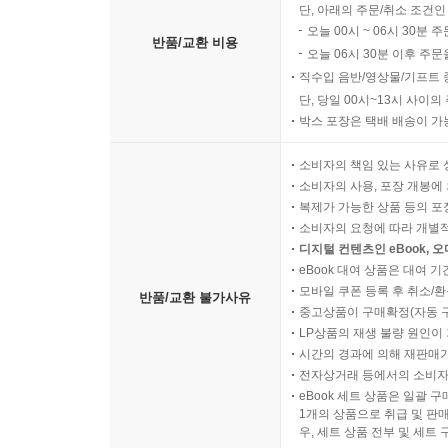
단, 아래의 주문/취소 조건인
15.5 마지막 손질
오늘 00시 ~ 06시 30분 
반품/교환 비용
15.6 고찰
오늘 06시 30분 이후 주문
직수입 음반/영상물/기프트 
16장 여러 품목에 대한 스나이핑
단, 당일 00시~13시 사이
박스 포장은 택배 배송이 가
16.1 여러 품목에 대한 테스트
16.2 사용자 인터페이스를 통한 항목 추가
소비자의 책임 있는 사유로 
16.3 고찰
소비자의 사용, 포장 개봉에 
복제가 가능한 상품 등의 포장을 
소비자의 요청에 따라 개별
17장 Main 분석
디지털 컨텐츠인 eBook, 
17.1 역할 찾기
eBook 대여 상품은 대여 기
17.2 채팅 추출
모바일 쿠폰 등록 후 취소/환
반품/교환 불가사유
17.3 연결 추출
중고상품이 구매확정(자동 
LP상품의 재생 불량 원인이 기
17.4 SnipersTableModel 추출
시간의 경과에 의해 재판매가
17.5 고찰
전자상거래 등에서의 소비자
eBook 세트 상품은 일괄 
18장 세부 사항 처리
1개의 상품으로 취급 및 판매
우, 세트 상품 전부 및 세트
18.1 좀 더 유용한 애플리케이션