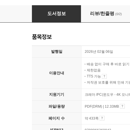
테스트 주도 개발로 배우는 객체 지향 설계와 실
도서정보
리뷰/한줄평
(0/2)
품목정보
발행일
2026년 02월 06일
배송 없이 구매 후 바로 읽
제한없음
이용안내
TTS 가능
저작권 보호를 위해 인쇄 기
지원기기
크레마 /PC(윈도우 - 4K 모
파일/용량
PDF(DRM) | 12.33MB
페이지 수
약 433쪽