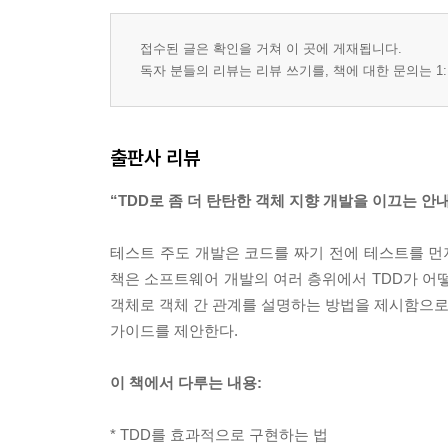
2장 객체를 활용한 테스트 주도 개발
접수된 글은 확인을 거쳐 이 곳에 게재됩니다.
2.1 객체망
독자 분들의 리뷰는 리뷰 쓰기를, 책에 대한 문의는 1:
2.2 값과 객체
2.3 메시지를 따르라
2.4 묻지 말고 말하라
출판사 리뷰
2.5 그래도 가끔은 물어라
2.6 협력 객체의 단위 테스트
“TDD로 좀 더 탄탄한 객체 지향 개발을 이끄는 안
2.7 목 객체를 활용한 TDD 지원
테스트 주도 개발은 코드를 짜기 전에 테스트를 
3장 도구 소개
책은 소프트웨어 개발의 여러 층위에서 TDD가 
3.1 이미 아는 내용이라면 넘어가도 좋다
객체로 객체 간 관계를 설명하는 방법을 제시함으로
3.2 간략한 JUnit 4 소개
가이드를 제안한다.
3.3 햄크레스트 매처와 assertThat()
3.4 jMock2: 목 객체
이 책에서 다루는 내용:
2부 테스트 주도 개발 과정
* TDD를 효과적으로 구현하는 법