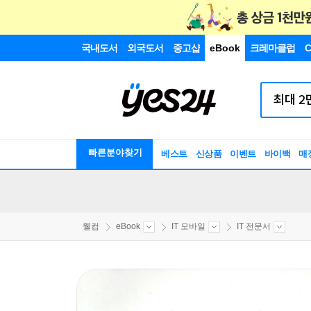
국내도서
외국도서
중고샵
eBook
크레마클럽
C
빠른분야찾기
베스트
신상품
이벤트
바이백
매
웰컴
eBook
IT 모바일
IT 전문서