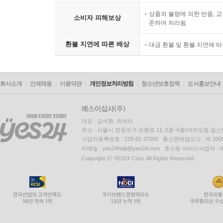
18.2 충분할 때 멈추라
상품의 불량에 의한 반품, 교
소비자 피해보상
18.3 고찰
준하여 처리됨
환불 지연에 따른 배상
대금 환불 및 환불 지연에 
19장 실패 처리
19.1 뭔가 제대로 동작하지 않는다면?
19.2 실패 감지
회사소개
인재채용
이용약관
개인정보처리방침
청소년보호정책
도서홍보안내
19.3 실패 보여주기
19.4 스나이퍼 연결 끊기
19.5 실패 기록
대표 : 김석환, 최세라
19.6 고찰
주소 : 서울시 영등포구 은행로 11, 5층~6층(여의도동,일신
사업자등록번호 : 229-81-37000 통신판매업신고 : 제 200
이메일 : yes24help@yes24.com 호스팅 서비스사업자 :
4부 지속 가능한 테스트 주도 개발
Copyright ⓒ YES24 Corp. All Rights Reserved.
20장 테스트에 귀 기울이기
20.1 대체할 수 없는 객체에 대해 목 객체를 적용해
20.2 로깅은 기능이다
20.3 구상 클래스에 대한 목 객체 적용