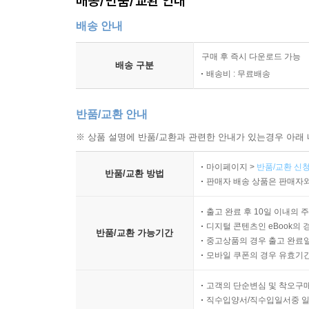
배송/반품/교환 안내
13.2 입찰 전송
13.3 구현 정리
배송 안내
13.4 결정을 미루라
13.5 창발적 설계
구매 후 즉시 다운로드 가능
배송 구분
배송비 : 무료배송
14장 스나이퍼가 경매에서 낙찰하다
14.1 우선 실패하는 테스트를 작성한다
반품/교환 안내
14.2 누가 입찰자에 대해 알고 있는가?
※ 상품 설명에 반품/교환과 관련한 안내가 있는경우 아래 
14.3 스나이퍼는 할 말이 더 있다
14.4 스나이퍼가 일부 상태를 획득하다
마이페이지 >
반품/교환 신청
반품/교환 방법
14.5 스나이퍼가 낙찰하다
판매자 배송 상품은 판매자와
14.6 꾸준하게 진행하기
출고 완료 후 10일 이내의 
디지털 콘텐츠인 eBook의 
반품/교환 가능기간
15장 실제 사용자 인터페이스를 향해
중고상품의 경우 출고 완료일
15.1 좀 더 현실적인 구현
모바일 쿠폰의 경우 유효기간(
15.2 가격 세부 사항 표시
고객의 단순변심 및 착오구
15.3 스나이퍼 이벤트의 단순화
직수입양서/직수입일서중 일
15.4 완수