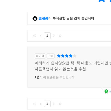
7.7 객체를 구성해 시스템의 행위를 기술하라
7.8 고수준 프로그래밍을 위한 대비
7.9 그럼 클래스는?
클린봇
이 부적절한 글을 감지 중입니다.
8장 서드 파티 코드를 기반으로 한 개발
8.1 소유한 타입에 대해서만 목 객체를 적용하라
1
8.2 통합 테스트에서 애플리케이션 객체에 목 객체
3부 동작하는 예제
종이책
구매
이해하기 쉽지않았던 책. 책 내용도 어렵지만 
9장 경매 스나이퍼 개발 의뢰
다른책먼저 읽고 읽는것을 추천
9.1 맨 처음부터 시작하기
1명
이 이 한줄평을 추천합니다.
9.2 경매와의 상호 작용
9.3 안전하게 진행하기
s
9.4 이건 진짜가 아니야
1
10장 동작하는 골격