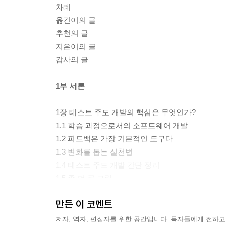
차례
옮긴이의 글
추천의 글
지은이의 글
감사의 글
1부 서론
1장 테스트 주도 개발의 핵심은 무엇인가?
1.1 학습 과정으로서의 소프트웨어 개발
1.2 피드백은 가장 기본적인 도구다
1.3 변화를 돕는 실천법
1.4 테스트 주도 개발 간단 정리
1.5 좀 더 큰 그림
1.6 전 구간 테스트
만든 이 코멘트
1.7 테스트의 수준
1.8 외부 품질과 내부 품질
저자, 역자, 편집자를 위한 공간입니다. 독자들에게 전하고