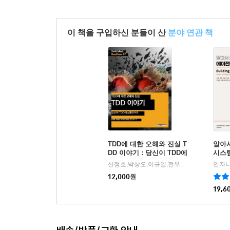
10.1 골격 사용 준비
10.2 최초 테스트
10.3 몇 가지 초기 선택
이 책을 구입하신 분들이 산
분야 연관 책
11장 첫 테스트 통과하기
11.1 테스트 도구 구축
11.2 테스트 실패와 통과
11.3 필요한 최소한의 것
12장 입찰 준비
12.1 시장 소개
12.2 입찰 테스트
TDD에 대한 오해와 진실 T
알아서
12.3 AuctionMessageTranslator
DD 이야기 : 당신이 TDD에
시스
실패한 이유 - Hanbit eBoo
12.4 가격 메시지 분석
신정호,박상오,이규일,전우균,조건희 공저
|
k Realtime 47
12,000
원
12.5 마무리
19,6
13장 스나이퍼가 입찰하다
13.1 AuctionSniper 도입