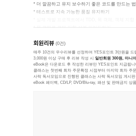
* 더 깔끔하고 유지 보수하기 좋은 코드를 만드는 법
4장 테스트 주도 주기 시작
* 테스트로 지속 가능한 품질 유지하기
4.1 우선 동작하는 골격을 대상으로 테스트하라
* 실제 개발 프로젝트에서 TDD, 목 객체, 객체 지
4.2 동작하는 골격의 외형 결정
* 목 객체로 객체 지향 설계 가이드하기
4.3 피드백 소스 구축
* TDD 중 부딪히는 난관 해결하기
4.4 불확실성은 일찍 드러내라
회원리뷰
(0건)
매주 10건의 우수리뷰를 선정하여 YES포인트 3만원을 드
5장 테스트 주도 개발 주기의 유지
3,000원 이상 구매 후 리뷰 작성 시
일반회원 300원, 마니아
5.1 각 기능을 인수 테스트로 시작하라
eBook은 다운로드 후 작성한 리뷰만 YES포인트 지급됩니
클래스는 첫번째 회차 주문확정 시점부터 마지막 회차 주문
5.2 회귀를 포착하는 테스트와 진행 상황을 측정
사락 독서모임으로 진행된 클래스는 사락 독서모임 게시판
5.3 테스트를 가장 간단한 성공 케이스로 시작하라
eBook 페이백, CD/LP, DVD/Blu-ray, 패션 및 판매금
5.4 읽고 싶어 할 테스트를 작성하라
5.5 테스트가 실패하는 것을 지켜보라
5.6 입력에서 출력 순서로 개발하라
5.7 메서드가 아닌 행위를 단위 테스트하라
5.8 테스트에 귀를 기울이라
5.9 주기의 미세 조정