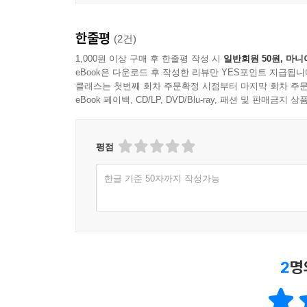
6장 객체 지향 스타일
6.1 유지 보수성을 고려한 설계
한줄평
(2건)
6.2 내부 대 이웃
1,000원 이상 구매 후 한줄평 작성 시
일반회원 50원, 마니
6.3 단일 책임 원칙
eBook은 다운로드 후 작성한 리뷰만 YES포인트 지급됩니
6.4 객체 이웃의 유형
클래스는 첫번째 회차 주문확정 시점부터 마지막 회차 주문
eBook 페이백, CD/LP, DVD/Blu-ray, 패션 및 판매금
6.5 전체는 부분의 합보다 단순해야 한다
6.6 콘텍스트 독립성
6.7 올바른 정보 감추기
평점
6.8 우리 견해가 반영된 관점
한글 기준 50자까지 작성가능
7장 객체 지향 설계의 달성
7.1 테스트를 먼저 작성하는 것이 설계에 어떻게 
7.2 분류보다 의사소통
7.3 값 타입
2
명
7.4 객체는 어디에서 오는가?
7.5 인터페이스로 관계를 식별하라
7.6 인터페이스도 리팩터링하라