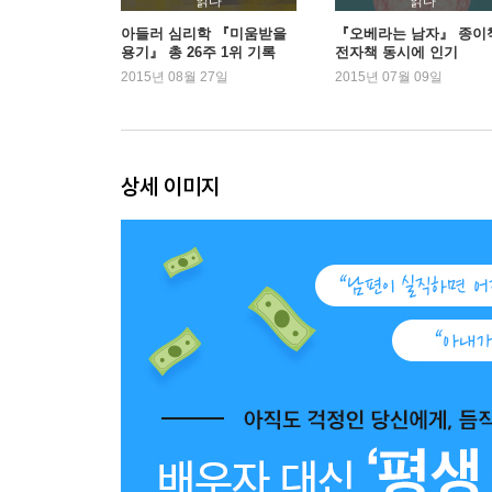
읽다
읽다
아들러 심리학 『미움받을
『오베라는 남자』 종이
용기』 총 26주 1위 기록
전자책 동시에 인기
■ 2장 월급쟁이 너바나가 구축한 돈 버는 시스템
2015년 08월 27일
2015년 07월 09일
01 월급쟁이를 위한 부자 시스템 구축법
너바나의 시스템 | 1단계_흑자구조 만들기 | 2단계
상세 이미지
02 500만 원으로 시작한 지방 부동산 투자[천안 25
임장을 통해 배우다 | 지방 부동산, 괜찮을까? | 너
03 경매로 잡은 1,000만 원짜리 수도권 부동산[분당
시세 차익형 부동산 네 가지 전략 | 부동산 고수의 말
04 아내 대신 상가와 맞벌이를 시작하다[인천 90평 
월급을 가져다줄 물건 찾기 | 상가에 가치를 불어넣다 
05 노후를 위해 오피스텔로 연금을 준비하다[청주 1
연금 대신 수익형 부동산 | 가난한 비평가 풍족한 실