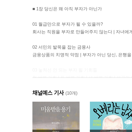
■ 1장 당신은 왜 아직 부자가 아닌가
01 월급만으로 부자가 될 수 있을까?
회사는 직원을 부자로 만들어주지 않는다 | 자녀에게
02 서민의 발목을 잡는 금융사
금융상품의 치명적 약점 | 부자가 아닌 당신, 은행을
03 놓쳐선 안 되는 부자 될 기회들
첫 번째 기회 | 두 번째 기회 | 세 번째 기회 | 성공
채널예스 기사
04 전세 난민을 부추기는 사회
(10개)
가장 위험한 투자 | 부자의 관점에서 보라 | 위험을
05 당신이 버려야 할 재테크에 관한 편견들
대출은 재테크의 적이다 | 세금이 너무 많다 | 투