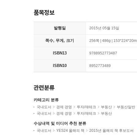
품목정보
발행일
2015년 05월 15일
쪽수, 무게, 크기
256쪽 | 486g | 153*224*20
ISBN13
9788952773487
ISBN10
8952773489
관련분류
카테고리 분류
국내도서
경제 경영
투자/재테크
부동산
부동산일반
국내도서
경제 경영
투자/재테크
부동산
수상내역 및 미디어 추천 분류
국내도서
YES24 올해의 책
2015년 올해의 책 후보도서