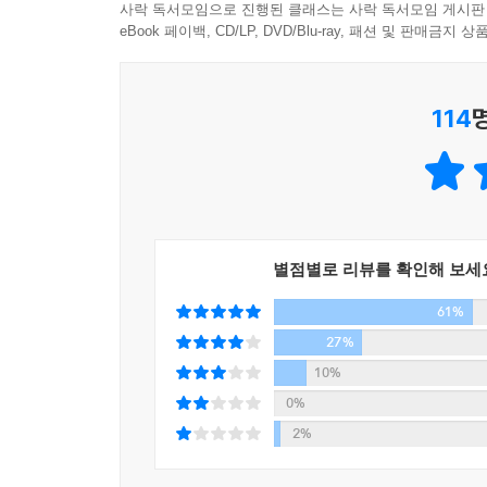
공부하고 준비해서 목표하는 바를 이루어간 너바나 님
사락 독서모임으로 진행된 클래스는 사락 독서모임 게시판
것이다. 억대 연봉자가 아니고서야 생활비를 제외한 
가고 멀리 가려면 함께 가라’는 말을 강조하시는 너
eBook 페이백, CD/LP, DVD/Blu-ray, 패션 및 판매금
원, 500만 원, 심지어 돈 없이도 집을 장만했다
이제 부동산 시장은 사기만 해도 오르는 황금 시장
_렘군
소액으로 할 수 있는 투자처 찾는 법 또한 부록으로
해질 수 있다. 하지만 내게 재테크 재무상담을 신청
책은 총 4장으로 구성되어 있다. 1장은 당신이 
람들이었다. 투자하기 전에는 실제로 부동산 투자로
114
“개인적으로도 알고 있는 너바나 님은 ‘남을 돕는 
2장은 실제로 월급쟁이인 저자 너바나가 구축한 돈
인 투자를 하고 싶다면 고독한 상황에 익숙해져야 한
실천하는 멋진 분이다. 전업투자자가 아닌 나와 같
위해 독자들이 가장 먼저 생각해야 할 것들이 담겼
익을 거뒀다.
할 수 있겠다는 희망을 갖게 되었다.”
투자 기술들이 소개된다.
--- 4장_ 월급쟁이를 위한 재테크 노하우 | p.204
_홍마짱짱
--- 본문 중에서
“너바나 님의 글과 재무 코칭 때문에 투자에 전혀 
“나는 부동산과 맞벌이하는, 월급쟁이 부자다!”
별점별로 리뷰를 확인해 보세
사람이 하루아침에 바뀐 것이다. 그 덕에 나는 함
월급쟁이로서 돈 걱정 없이 살고 싶다면,
61%
너바나 님의 글을 추천한다. 그리고 너바나 님에게 
자아실현을 위한 직장생활을 하고 싶다면!
_둥이언니
27%
10%
그동안 재테크 분야에서 ‘월급쟁이 부자’라는 키워드
“하루하루 열심히 살았지만 어느 순간 내가 어디로
0%
저자는 월급쟁이 부자이지만, 월급만으로 부자가 된 
되었다. 진실성 있는 글과 진심어린 조언이 흐릿했던
2%
창출하는 시스템을 마련하는 투자와 직장생활을 병
이 책을 읽어보길 권한다.”
걷지만, 저자는 그 길을 택하지 않았다. 좋은 선배
_검바다