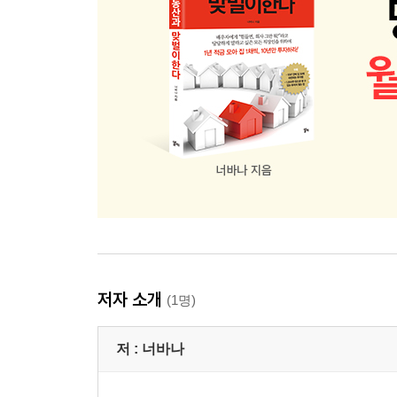
03 직장생활과 투자를 병행하는 법
성공적인 투자의 4요소 | 아웃소싱하거나 협업하거
04 부동산 투자, 언제 해야 할까?
한국 부동산의 역사 | 부동산 투자의 명과 암 | 부동
05 걱정 없는 임차인 관리 노하우
하나, 임차인 관리에 대한 과도한 공포심을 버려라 |
| 넷, 다양한 캘린더 앱을 이용하라 | 다섯, 월세 일
절차를 진행하라 | 여덟, 연체하는 임차인도 사람임
06 알아두면 유용한 현장조사의 기술
현장조사_역지사지가 중요하다 | 수익률 분석_단점을
저자 소개
(1명)
원하는가 | 후기_투자를 통해 내가 얻은 것
저 :
너바나
07 내 집 마련에 대한 고민 상담
상담 요청 내용 | 상담 답변 내용