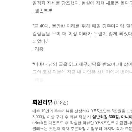
한 최소 생활비는 서울 기준 151만 원, 적정 노후
열정과 자세를 강조했다. 현실에 지쳐 새로운 돌파구
현재 포털사이트 블로그와 카페를 통해 직장인들이
하는 데 필요한 금액이다.
_겸손부부
이 책에서 자신의 투자 내역을 낱낱이 공개하면서 급
--- 3장_ 돈 걱정 없는 월급쟁이 되는 법 | pp.138~13
바로 실천할 수 있는 투자 계획표를 알려주는 한편, 부
“곧 40대, 불안한 미래를 위해 매일 경주마처럼 
법’을 제공한다.
실패를 통해 확실히 배운 덕분에 그 후로 나는 투기가
칼럼들을 보며 더 이상 미래가 두렵지 않게 되었다
떤 손해가 일어날 수 있는지 가늠할 수 있는가. 둘째
되었다.”
넷째, 이 물건의 수익률(대출을 제외한)이 내가 목
_리홍
“1년 적금 모아 집 1채씩, 10년만 투자하라!”
력적인가. 이 다섯 가지 질문에 명확하게 “예스!”
| 평생 월급을 가져다주는 투자 시스템 만드는 법 |
수익을 냈던 선배 투자자라고 해서 그가 권하는 물건
“너바나 님의 글을 읽고 재무상담을 받으며, 내 삶
자신이 없다면, 좀 더 기다리라. 기다리는 것 또한 
그의 코칭 덕분에 지금 내 사업은 침체기에서 벗어나 
‘10년 안에 10억 만들기’는 이를 모토로 내건 
--- 3장_ 돈 걱정 없는 월급쟁이 되는 법 | pp.152~15
_해밀
목표가 됐다. 10억이란 금액은 적금으로만 재테
공부하는 사람들에겐 그리 먼 미래가 아니라고 말한다
온라인의 각종 정보 글은 책에 비하면 문장도 엉성하
“다람쥐 쳇바퀴 돌듯 매일 반복되는 일상과 무
특히 저자는 부동산 투자에 대한 오해와 편견을 
객관적 정보만 편집되어 있는 책의 정보에 비해 걸러
회원리뷰
제시해주었다. 너바나 님의 글을 읽고 나도 언젠가 
(118건)
배만 불려주는 재테크에 집착하고 있는 대중의 선입
도 하고, 책에 비해 비교적 실시간으로 공유되는 정
_미스터K
매주 10건의 우수리뷰를 선정하여 YES포인트 3만원을 드
처음 마련한 후 지금까지 어떠한 방식으로 급여 외
험을 통해 여러 아이디어를 얻을 수 있다는 것도 
3,000원 이상 구매 후 리뷰 작성 시
일반회원 300원, 마니아
《나는 부동산과 맞벌이한다》의 차별적 장점은 매월
eBook은 다운로드 후 작성한 리뷰만 YES포인트 지급됩니
온라인상에서 좋은 동료를 만나기를 권한다. 투자 카
“전업투자자가 아닌 직장인으로서, 실패하지 않는 
이른바 ‘10년간 10억 모으는 프로젝트’는 매월 받
클래스는 첫번째 회차 주문확정 시점부터 마지막 회차 주문
--- 4장_ 월급쟁이를 위한 재테크 노하우 | p.170