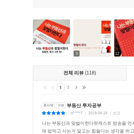
때문이다. 또 일정한 생활비가 있었기에 지속적인 
이 책은 노후를 책임져주지 않는 직장에 다니면서
마련을 위해 성실한 빚쟁이로 살아가야 하는 월급
가볍고 즐거운 마음으로 회사에 출근할 수 있을 
것처럼 말이다.
대한민국 월급쟁이로 살아가면서 돈 걱정 없이 살아
3
12
전체 리뷰
(118)
1
2
부동산 투자공부
종이책
구매
o*****7
2019-08-19
신고
|
|
|
나는 부동산과 맞벌이한다팟캐스트 방송을 먼저
재 밥먹고 사는거 말고는 힘들다는 생각을 하