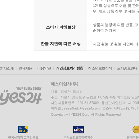
eBook 세트 상품은 일괄 
1개의 상품으로 취급 및 판매
우, 세트 상품 전부 및 세트
상품의 불량에 의한 반품, 교
소비자 피해보상
준하여 처리됨
환불 지연에 따른 배상
대금 환불 및 환불 지연에 
회사소개
인재채용
이용약관
개인정보처리방침
청소년보호정책
도서홍보안내
대표 : 김석환, 최세라
주소 : 서울시 영등포구 은행로 11, 5층~6층(여의도동,일신
사업자등록번호 : 229-81-37000 통신판매업신고 : 제 200
이메일 : yes24help@yes24.com 호스팅 서비스사업자 :
Copyright ⓒ YES24 Corp. All Rights Reserved.