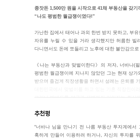
2,000만 원을 모으기도 힘들 것이었다. 그런데 이렇
종잣돈 1,500만 원을 시작으로 41채 부동산을 갖
으니 10년을 모아도 서울의 아파트 전세금도 마련하
“나도 평범한 월급쟁이였다!”
다. 나는 수많은 재테크 책을 읽고 강연을 들으며 고
젝트를 세우고, 다음과 같은 시스템을 마련했다.
가난한 집에서 태어나 과외 한번 받지 못하고, 부
--- 2장_ 월급쟁이 너바나가 구축한 돈 버는 시스템 | 
자유를 누릴 수 있을 거라 생각했지만 허름한 빌
다니면서도 돈에 쪼들리고 노후에 대한 불안감으로 
우리는 직접 일하지 않으면서도 얼마든지 돈을 벌어
않을지도 모르겠다. 그러나 앞에 소개한 상가 또한 투
《나는 부동산과 맞벌이한다》의 저자, 너바나(필
다. 이런 상가를 5채 가지고 있다면 약 5,000만 원이
평범한 월급쟁이에 지나지 않았던 그는 현재 상가와
다면 당신은 투자에 대해 전혀 모르는 사람이며, 좀
받으며 즐겁게 직장생활을 하면서 설레는 은퇴를 기다
사람이라면 좀 더 투자에 대해 깊이 연구할 필요가 
대한민국에서 맞벌이를 하고 있는 기혼 직장인이라면
--- 2장_ 월급쟁이 너바나가 구축한 돈 버는 시스템 | p
그러나 밤새도록 야근과 새벽까지 이어지는 회식에
힘들어하고 갓난애를 어린이집에 맡기면서까지 출근
나이가 들수록 본인의 근로소득보다는 시스템으로 돈
추천평
일을 그만둔 후 소득이 줄어드는 상황이 두렵기 때
급여의 일부 또는 퇴직금의 일부를 계속해서 월 소득
직장인 투자자다. 그는 이러한 삶에서 벗어나고자
영업자가 버는 300만 원과 자영업자를 임차인으로 
“너바나 님을 만나기 전 나름 부동산 투자계에서
맞벌이를 시작하면서 두 자녀에게 엄마를 선물할 수
리가 가장 먼저 해야 할 일은, 노후에 필요한 자금
혹하게 만들어 이용하려 하거나, 자신의 투자를 
월급보다 많은 월세, 연봉보다 많은 수익과 보너스를