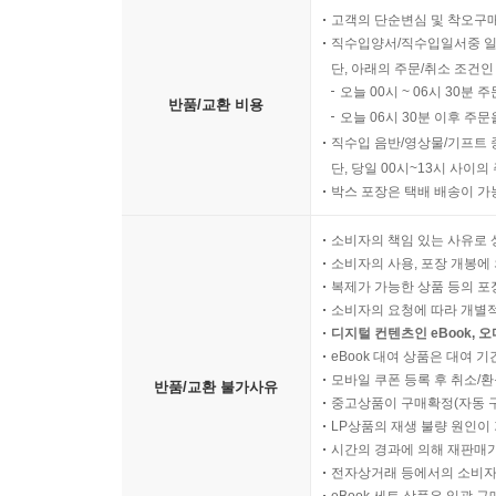
고객의 단순변심 및 착오구
직수입양서/직수입일서중 일
단, 아래의 주문/취소 조건인
오늘 00시 ~ 06시 30분 
반품/교환 비용
오늘 06시 30분 이후 주문
직수입 음반/영상물/기프트 
단, 당일 00시~13시 사이
박스 포장은 택배 배송이 가
소비자의 책임 있는 사유로 
소비자의 사용, 포장 개봉에 
복제가 가능한 상품 등의 포장을 
소비자의 요청에 따라 개별
디지털 컨텐츠인 eBook, 
eBook 대여 상품은 대여 기
모바일 쿠폰 등록 후 취소/환
반품/교환 불가사유
중고상품이 구매확정(자동 
LP상품의 재생 불량 원인이 기
시간의 경과에 의해 재판매가
전자상거래 등에서의 소비자