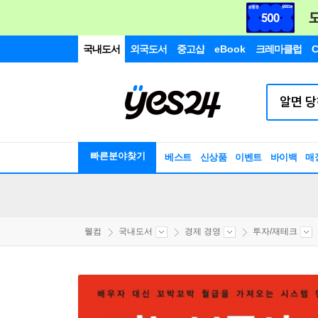
국내도서
외국도서
중고샵
eBook
크레마클럽
C
빠른분야찾기
베스트
신상품
이벤트
바이백
매
웰컴
국내도서
경제 경영
투자/재테크