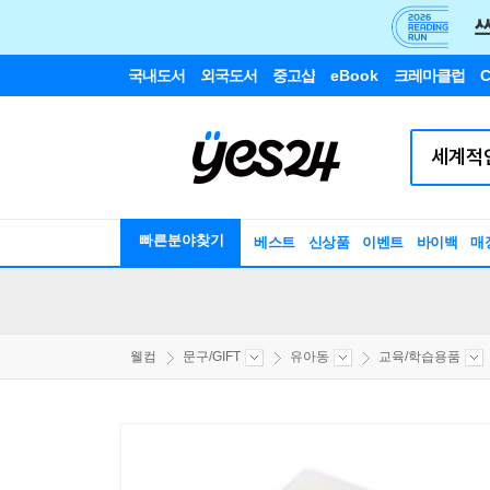
국내도서
외국도서
중고샵
eBook
크레마클럽
C
빠른분야찾기
베스트
신상품
이벤트
바이백
매
웰컴
문구/GIFT
유아동
교육/학습용품