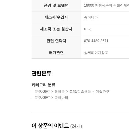
품명 및 모델명
18000 양면색종이 손잡이케이
제조자/수입자
종이나라
제조국 또는 원산지
미국
관련 연락처
070-4489-3671
허가관련
상세페이지참조
관련분류
카테고리 분류
문구/GIFT
유아동
교육/학습용품
미술완구
문구/GIFT
종이나라
이 상품의 이벤트
(24개)