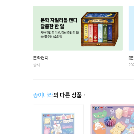
문학캔디
[문
상시
20
종이나라
의 다른 상품