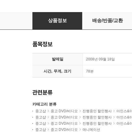
돼지코 아기공룡 임피의 모험
상품정보
배송/반품/교환
품목정보
발매일
2008년 09월 18일
시간, 무게, 크기
78분
관련분류
카테고리 분류
중고샵
중고 DVD/비디오
진행중인 할인행사
아인스&
중고샵
중고 DVD/비디오
진행중인 할인행사
아인스&
중고샵
중고 DVD/비디오
진행중인 할인행사
아인스&
중고샵
중고 DVD/비디오
애니메이션