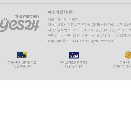
대표 : 김석환, 최세라
주소 : 서울시 영등포구 은행로 11, 5층~6층(여의도동,일신
사업자등록번호 : 229-81-37000 통신판매업신고 : 제 200
이메일 : yes24help@yes24.com 호스팅 서비스사업자 :
Copyright ⓒ YES24 Corp. All Rights Reserved.