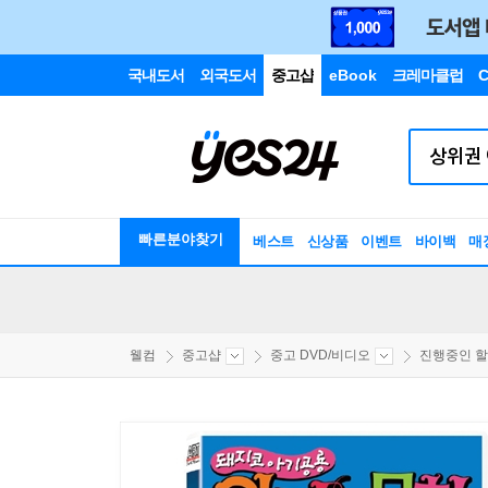
국내도서
외국도서
중고샵
eBook
크레마클럽
C
빠른분야찾기
베스트
신상품
이벤트
바이백
매
웰컴
중고샵
중고 DVD/비디오
진행중인 할인