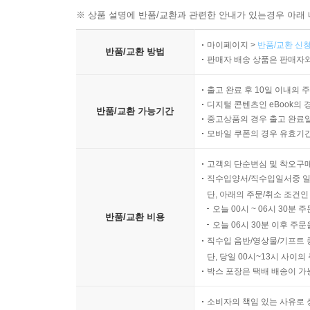
※ 상품 설명에 반품/교환과 관련한 안내가 있는경우 아래 
마이페이지 >
반품/교환 신청
반품/교환 방법
판매자 배송 상품은 판매자와
출고 완료 후 10일 이내의 
디지털 콘텐츠인 eBook의 
반품/교환 가능기간
중고상품의 경우 출고 완료일
모바일 쿠폰의 경우 유효기간(
고객의 단순변심 및 착오구
직수입양서/직수입일서중 일
단, 아래의 주문/취소 조건인
오늘 00시 ~ 06시 30분 
반품/교환 비용
오늘 06시 30분 이후 주문
직수입 음반/영상물/기프트 
단, 당일 00시~13시 사이
박스 포장은 택배 배송이 가
소비자의 책임 있는 사유로 