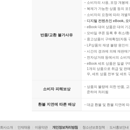
소비자의 사용, 포장 개봉에 
복제가 가능한 상품 등의 포장을 
소비자의 요청에 따라 개별
디지털 컨텐츠인 eBook, 
eBook 대여 상품은 대여 기
모바일 쿠폰 등록 후 취소/환
반품/교환 불가사유
중고상품이 구매확정(자동 
LP상품의 재생 불량 원인이 기
시간의 경과에 의해 재판매가
전자상거래 등에서의 소비자
eBook 세트 상품은 일괄 
1개의 상품으로 취급 및 판매
우, 세트 상품 전부 및 세트
상품의 불량에 의한 반품, 교
소비자 피해보상
준하여 처리됨
환불 지연에 따른 배상
대금 환불 및 환불 지연에 
회사소개
인재채용
이용약관
개인정보처리방침
청소년보호정책
도서홍보안내