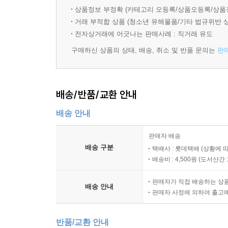
우르멜 시리즈를 잇달아 발표해 최고의 베스트셀러
상품정보 부정확 (카테고리 오등록/상품오등록/상품
발행부수가 300만부에 이른다. 동화책들의 성공에 이어
거래 부적합 상품 (청소년 유해물품/기타 법규위반 
성공을 거두게 되었다. 1편의 성공과 인기에 힘입어 2
전자상거래에 어긋나는 판매사례 : 직거래 유도
상영 중이다. 1993년에 독일 연방 공로 십자 훈장
구매하신 상품의 상태, 배송, 취소 및 반품 문의는
판
프로듀서, 시나리오 작가, 감독 / 레인하드 크루즈
들여놓았다. 1988년 이후 바벨스버그 영화사,
배송/반품/교환 안내
부서를 책임지고 있다.
배송 안내
프로듀서, 합동 감독 / 호거 테프 : 1969년생인
애니메이션과 CGI를 제작해왔다. 독일 디지털 애니메이
판매자 배송
배송 구분
택배사 : 롯데택배 (상황에 
음악 / 한스 짐머& 제임스 둘리 : 한스 짐머는 199
배송비 : 4,500원 (
도서산간 : 
100개 이상의 영화 음악을 성공으로 이끈 아카데
판매자가 직접 배송하는 상
둘리에 의해 작곡, 편성되었다.
배송 안내
판매자 사정에 의하여 출고
반품/교환 안내