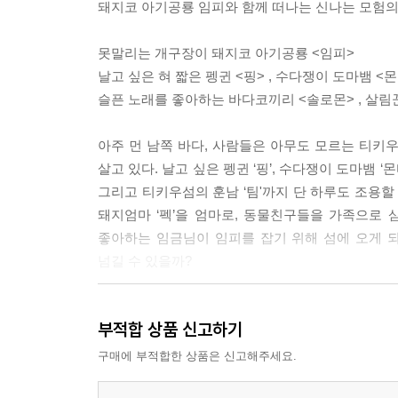
돼지코 아기공룡 임피와 함께 떠나는 신나는 모험의
못말리는 개구장이 돼지코 아기공룡 <임피>
날고 싶은 혀 짧은 펭귄 <핑> , 수다쟁이 도마뱀 <몬티
슬픈 노래를 좋아하는 바다코끼리 <솔로몬> , 살림꾼
아주 먼 남쪽 바다, 사람들은 아무도 모르는 티
살고 있다. 날고 싶은 펭귄 ‘핑’, 수다쟁이 도마뱀 ‘
그리고 티키우섬의 훈남 ‘팀'까지 단 하루도 조용할
돼지엄마 ‘펙’을 엄마로, 동물친구들을 가족으로
좋아하는 임금님이 임피를 잡기 위해 섬에 오게 되
넘길 수 있을까?
부적합 상품 신고하기
[Staff]
원작자 _ 막스 크루제 : 1921년 11월 19일 
구매에 부적합한 상품은 신고해주세요.
잃었어요>를 드라마로 만들면서 작가로서의 역량을