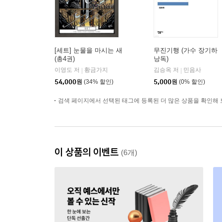
[세트] 눈물을 마시는 새
무진기행 (가수 장기하
(총4권)
낭독)
이영도 저
황금가지
김승옥 저
민음사
|
|
54,000
원
(34% 할인)
5,000
원
(0% 할인)
검색 페이지에서 선택된 태그에 등록된 더 많은 상품을 확인해 
이 상품의 이벤트
(6개)