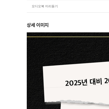
| 한 걸음 더 | 입주장 급매로 분양권 살 때 알아야 
오디오북 미리듣기
마피라고 무조건 저렴하진 않다
상세 이미지
2부 [기초] 겁먹지 말자! 생각보다 쉬운 분양권 기본
3장 분양권 투자, 어디서부터 시작할까?
분양권 매수 절차 한눈에 보기
분양권 매물 조사하기
| 한 걸음 더 | 분양권을 살까, 입주권을 살까?
최신 분양단지에 답이 있다
4장 분양권 사려면 얼마가 있어야 할까?
분양권 투자금 계산하기
| 한 걸음 더 | 분양권 옵션, 이젠 선택이 아닌 필수다
고분양가인지 확인하는 초간단 방법
누구나 받을 수 있는 분양권 대출 노하우
| 한 걸음 더 | 내 집 마련을 위한 대출 활용 팁