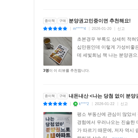
맞춰 잔금을 치르려고 계획했던 이들의 계획에 브레이
못하고 시장에 나올 확률이 높으며, 지금이 바로 이
분양권고민중이면 추천해요!
종이책
구매
“규제는 누군가에게는 위기지만 누군가에게는 기회
m*****4
2026-01-20
신고
|
|
|
계획 실현이 어려워지면서 급매로 매물을 내놓게 
초본경우 부록도 상세히 적혀
있는 기회가 될 수 있습니다.”
십만원인데 이렇게 가성비좋은
데 세빛희님 책 나는 분양권
이 책은 분양권을 잘 모르는 사람들도 이해할 수 
대책과 세금 정책에 대응할 수 있는 최신 규제 내용
3명
이 이 리뷰를 추천합니다.
않았다면 쉽게 놓칠 수 있는 중도금·잔금 대출 전략
세세하게 다루어 책 한 권만 보고도 직접 실행할 수
내돈내산 <나는 당첨 없이 분양
종이책
구매
무엇보다 “그럼 어디에 투자해야 하는 건데?”라는
k****2
2026-01-22
신고
|
|
|
누구나 가고 싶어 하는 서울 수도권뿐만 아니라 규
유망 분양단지를 저자가 직접 선별해 책에 실었다. 
평소 부동산에 관심이 많았서
투자처를 직접 고르고 판단할 수 있다. 그동안 분양
경험에서 우러나오는 진솔한 
도와줄 든든한 도구로 활용할 수 있을 것이다.
가 따르기 때문에, 저자 역시