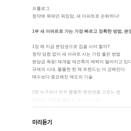
프롤로그
청약에 목매던 워킹맘, 새 아파트로 은퇴하다!
1부 새 아파트로 가는 가장 빠르고 정확한 방법, 분
1장 왜 지금 분양권으로 집을 사야 할까?
청약 당첨 없이 새 아파트 사는 가장 좋은 방법
분담금 폭등! 재개발 재건축의 매력이 떨어지고 있
규제의 시대, 똘똘한 한 채 트렌드는 더 강해진다
매수보다 중요해진 매도의 기술
2장 누구보다 먼저 똘똘한 분양권을 고르는 법
무순위, 미분양 물건도 돈이 되나요?
| 한 걸음 더 | 미분양 물건 찾는 법
| 한 걸음 더 | 무순위 청약 확인하는 법
미리듣기
좋은 단지는 분양 초반이 가장 싸다
입주장 급매를 노려보자