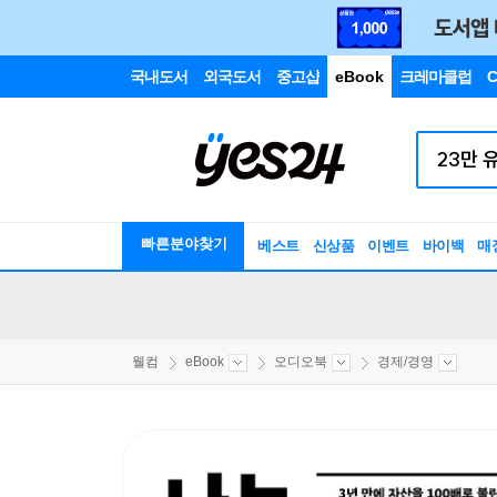
국내도서
외국도서
중고샵
eBook
크레마클럽
C
빠른분야찾기
베스트
신상품
이벤트
바이백
매
웰컴
eBook
오디오북
경제/경영