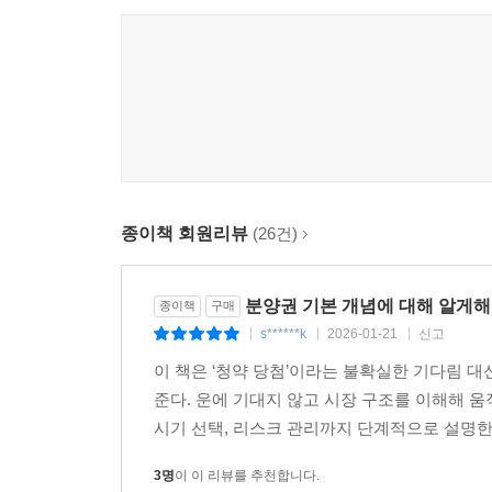
저자는 이 책을 통해 청약에만 매달리던 사람, 재
더 적은 돈으로, 가장 확실하게 집 사는 방법을 
유용한 투자 지식을 얻을 수 있을 것이고, 상급지
수 있을 것이다.
“쉽다! 재미있다! 자신감이 생긴다!
이 책을 읽고 드디어 ‘새 아파트’로 내 집 마련에 
- 신축 절벽·규제 폭탄의 시대, 복잡한 계산 몰라도
종이책 회원리뷰
(26건)
반드시 오를 물건을 찾는 세상에서 가장 친절한 분
“나도 신축에 입주할 수 있니! 분양권으로 내 집 마련
분양권 기본 개념에 대해 알게해
종이책
구매
“저평가된 좋은 분양권이 한눈에 쏙쏙 들어옵니다!” 
s******k
2026-01-21
신고
|
|
|
“지방에 살던 제가 세빛희 님을 알고 서울에 새 아파
이 책은 ‘청약 당첨’이라는 불확실한 기다림 
“세빛희 님을 만나고 분양권이 친숙하게 느껴집니다!”
준다. 운에 기대지 않고 시장 구조를 이해해 움
시기 선택, 리스크 관리까지 단계적으로 설명한다
2026년 서울 입주물량은 작년 대비 반토막 수준으
향후 3~4년간은 공급이 부족할 것으로 보인다. 
3명
이 이 리뷰를 추천합니다.