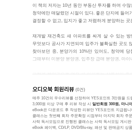
이 책의 저자는 10년 동안 부동산 투자를 하며 수
청약에만 매달렸던 시절이 있다. 좋은 단지에 들어가
결정할 수 없고, 입지가 좋고 저렴하게 분양하는 곳
재개발 재건축도 새 아파트를 싸게 살 수 있는 방법
무엇보다 공사가 지연되며 입주가 불확실한 곳도 많
찾아보던 중, 분양가의 10%만 있어도, 청약에 
그때부터 미분양 분양권, 입주장 급매 분양권, 마이
그렇게 분양권으로 얻은 새 아파트는 상품성이 좋
되어 자금을 든든히 지켜주는 존재가 되었다. ‘하나
오디오북 회원리뷰
새 아파트를 샀더니 투자하고도 전혀 신경 쓸 일 없이
(0건)
매주 10건의 우수리뷰를 선정하여 YES포인트 3만원을 드
3,000원 이상 구매 후 리뷰 작성 시
일반회원 300원, 마니아
“분양권은 저에게 첫 부동산 수익을 안겨준 고마운 
eBook은 다운로드 후 작성한 리뷰만 YES포인트 지급됩니
분양권을 어떻게 사야 하는지, 언제 사고팔면 되
클래스는 첫번째 회차 주문확정 시점부터 마지막 회차 주문
알려드리고 싶어 이 책을 쓰게 되었습니다.”
사락 독서모임으로 진행된 클래스는 사락 독서모임 게시판
eBook 페이백, CD/LP, DVD/Blu-ray, 패션 및 판매금