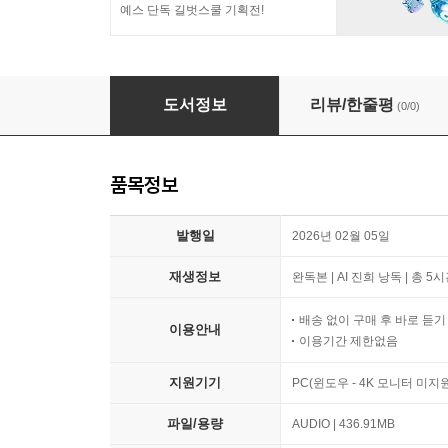
예스 단독 길벗스쿨 기획전!
나는 당첨 없이 분양권으로 새 아파트 산다
도서정보
리뷰/한줄평
(0/0)
품목정보
발행일
2026년 02월 05일
재생정보
완독본 | AI 진희 낭독 | 총 5
배송 없이 구매 후 바로 듣
이용안내
이용기간 제한없음
지원기기
PC(윈도우 - 4K 모니터 미
파일/용량
AUDIO | 436.91MB