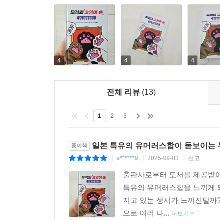
4
4
4
전체 리뷰
(13)
1
2
3
일본 특유의 유머러스함이 돋보이는 무
종이책
a******9
2025-09-03
신고
|
|
|
출판사로부터 도서를 제공받아
특유의 유머러스함을 느끼게 되
지고 있는 정서가 느껴진달까?
으로 여러 나...
더보기