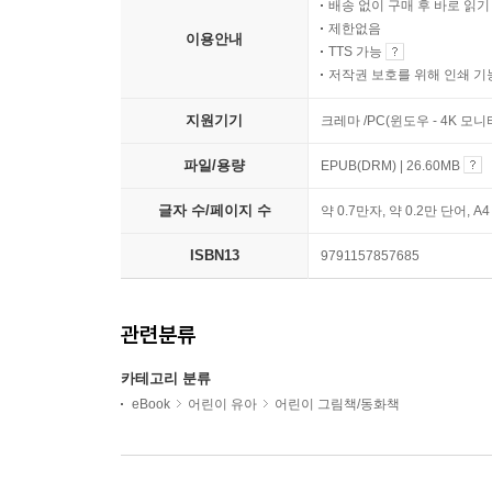
배송 없이 구매 후 바로 읽
제한없음
이용안내
TTS 가능
저작권 보호를 위해 인쇄 기
지원기기
크레마 /PC(윈도우 - 4K 모
파일/용량
EPUB(DRM) | 26.60MB
글자 수/페이지 수
약 0.7만자, 약 0.2만 단어, A
ISBN13
9791157857685
관련분류
카테고리 분류
eBook
어린이 유아
어린이 그림책/동화책