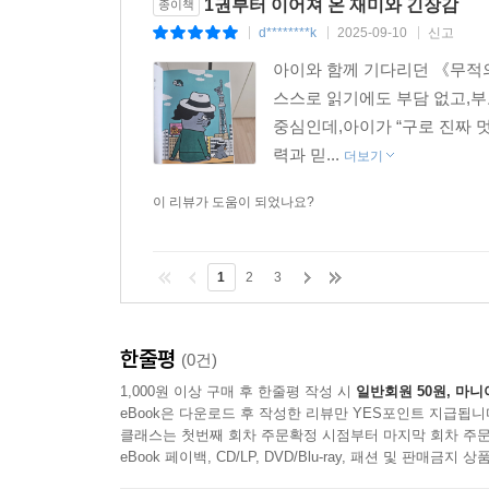
1권부터 이어져 온 재미와 긴장감
종이책
d********k
2025-09-10
신고
|
|
|
아이와 함께 기다리던 《무적의
스스로 읽기에도 부담 없고,부
중심인데,아이가 “구로 진짜 
력과 믿...
더보기
이 리뷰가 도움이 되었나요?
1
2
3
한줄평
(0건)
1,000원 이상 구매 후 한줄평 작성 시
일반회원 50원, 마니
eBook은 다운로드 후 작성한 리뷰만 YES포인트 지급됩니
클래스는 첫번째 회차 주문확정 시점부터 마지막 회차 주문
eBook 페이백, CD/LP, DVD/Blu-ray, 패션 및 판매금