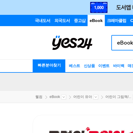
국내도서
외국도서
중고샵
eBook
크레마클럽
C
빠른분야찾기
베스트
신상품
이벤트
바이백
매
웰컴
eBook
어린이 유아
어린이 그림책/...