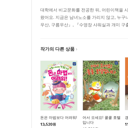
대학에서 비교문화를 전공한 뒤, 어린이책을 
왔어요. 지금은 남녀노소를 가리지 않고, 누구
우산, 구름우산』, 『수영장 샤워실과 개미 구
작가의 다른 상품
돈은 마법보다 어려워!
어서 오세요! 쿨쿨 호텔
입니다
13,520
원
1