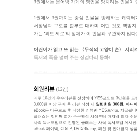
3권에서는 문어빵 가게의 영업을 망치려는 인물이 
1권에서 3권까지는 중심 인물을 방해하는 캐릭터
서장님과 구로를 함부로 대하며 어떤 것도 책임지
가는 ‘괴도 제로’의 정체가 이 인물과 무관하지 않다
어린이가 읽고 또 읽는 〈무적의 고양이 손〉 시리
독서의 폭을 넓혀 주는 징검다리 동화!
초등학교 저학년 때는 그림책에서 동화책으로 독서
수 있는 책이 필요합니다.
회원리뷰
(13건)
‘무적의 고양이 손 시리즈’는 전체 88페이지 중
매주 10건의 우수리뷰를 선정하여 YES포인트 3만원을 드
3,000원 이상 구매 후 리뷰 작성 시
일반회원 300원, 마니아
캐릭터’가 등장합니다. 이 시리즈를 실제로 접한 어
eBook은 다운로드 후 작성한 리뷰만 YES포인트 지급됩니
아이가 이 책은 읽고 또 읽는다.”는 리뷰를 남겼습니
클래스는 첫번째 회차 주문확정 시점부터 마지막 회차 주문
사락 독서모임으로 진행된 클래스는 사락 독서모임 게시판
‘고양이 손을 빌려 준다’는 〈무적의 고양이 손
eBook 페이백, CD/LP, DVD/Blu-ray, 패션 및 판매금
작품입니다. 실력을 인정받은 작가의 글, 어린이가