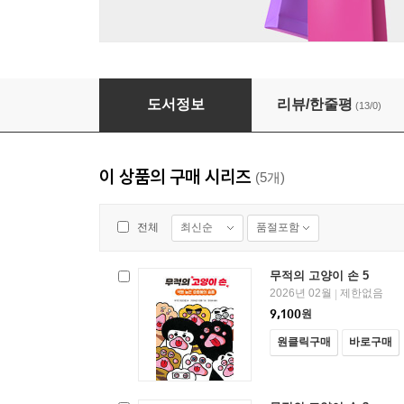
무적의 고양이 손 4
도서정보
리뷰/한줄평
(13/0)
이 상품의 구매 시리즈
(5개)
최신순
품절포함
전체
무적의 고양이 손 5
2026년 02월
제한없음
|
9,100
원
원클릭구매
바로구매