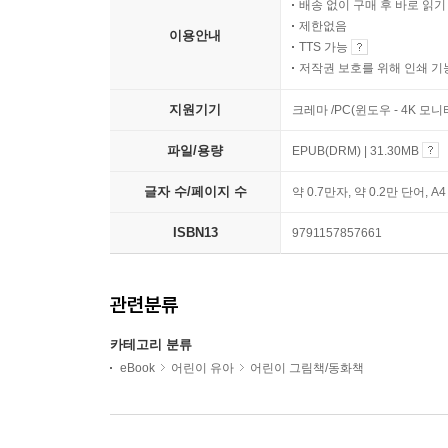
배송 없이 구매 후 바로 읽
제한없음
이용안내
TTS 가능
저작권 보호를 위해 인쇄 기
지원기기
크레마 /PC(윈도우 - 4K 모
파일/용량
EPUB(DRM) | 31.30MB
글자 수/페이지 수
약 0.7만자, 약 0.2만 단어, A
ISBN13
9791157857661
관련분류
카테고리 분류
eBook
어린이 유아
어린이 그림책/동화책