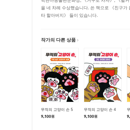
학관아동출판문화상, 《거꾸로 사자》, 《덜커
을 네 차례 수상했습니다. 쓴 책으로 《친구가 
타 할아버지》 들이 있습니다.
작가의 다른 상품
무적의 고양이 손 5
무적의 고양이 손 4
무
9,100
원
9,100
원
9