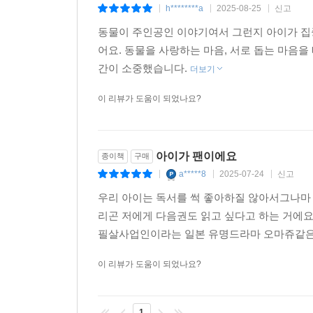
h********a
2025-08-25
신고
|
|
|
작가의 글, 상황을 유머러스하게 표현한 일러스트
동물이 주인공인 이야기여서 그런지 아이가 집
응원하기에 안성맞춤입니다.
어요. 동물을 사랑하는 마음, 서로 돕는 마음
간이 소중했습니다.
작가의 말
더보기
이 리뷰가 도움이 되었나요?
“고양이 손이라도 빌리고 싶지만…….”
세상에, 거대한 뱀 한 마리가 똬리를 틀고 앉아 우
뱀은 악어가 되고 싶은 걸까요?
아이가 팬이에요
종이책
구매
용이 되어 하늘로 날아오르고 싶은 걸까요?
a*****8
2025-07-24
신고
|
|
|
여하튼 오늘도 무적의 고양이 손 대여점은 제 몫을 
- 우치다 린타로
우리 아이는 독서를 썩 좋아하질 않아서그나마 
리곤 저에게 다음권도 읽고 싶다고 하는 거에요
필살사업인이라는 일본 유명드라마 오마쥬같은내
이 리뷰가 도움이 되었나요?
1