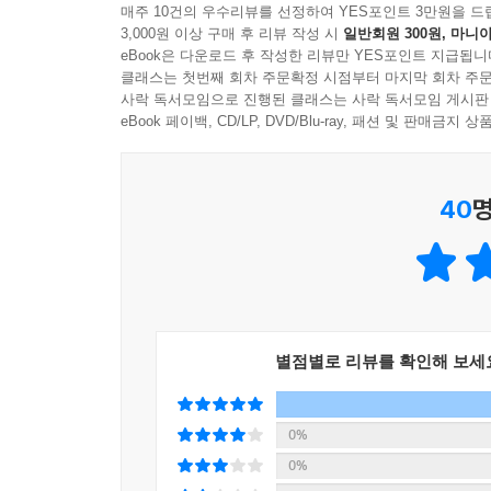
★ 『무적의 고양이 손』 시리즈 3권, 2025년 출간 
매주 10건의 우수리뷰를 선정하여 YES포인트 3만원을 드
3,000원 이상 구매 후 리뷰 작성 시
일반회원 300원, 마니아
『무적의 고양이 손』 시리즈는 계속 출간됩니다.
eBook은 다운로드 후 작성한 리뷰만 YES포인트 지급됩니
클래스는 첫번째 회차 주문확정 시점부터 마지막 회차 주문
매번 새로운 고양이 손의 등장!
사락 독서모임으로 진행된 클래스는 사락 독서모임 게시판
대대손손 ‘도둑고양이’로 이름을 떨친 집안의 고양
eBook 페이백, CD/LP, DVD/Blu-ray, 패션 및 판매금
마술 쇼를 위해 나선다!
40
명
매번 새로운 고양이 손이 등장해 사건을 해결하는 ‘
위협하는 은행 강도를 혼내 줍니다. 사건을 해결하는
드러나 지켜보는 이들을 즐겁게 하지요.
2권에서는 손가락을 다친 마술사 야마다 씨를 돕
곤로쿠는 손재주가 아주 뛰어나 손으로 하는 일이라
별점별로 리뷰를 확인해 보세
두고 “건방지게 떠들고, 짜증나게 우는 녀석들”이
섬세한 성격과 대조를 이루며 이야기의 재미를 더합
0%
짓궂은 농담으로 분위기를 깨는 장난꾸러기도
0%