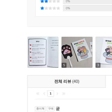
마음을 빼앗기는 순간
0%
0%
돌봄 교실에서 마술 쇼를 선보이는 야마다 씨는 마술
어린이들을 실망시키고 싶지 않은 야마다 씨는 ‘무적
쇼가 흘러가자 야마다 씨는 크게 당황합니다. 이런
씨는 평소 장난꾸러기를 좋아하는 편이지만, 다
실력까지 갖춘 곤로쿠가 나서서 상황을 정리합니다
일상에서 경험하기 힘든 어마어마한 소동을 겪으며 ‘
읽는 독자들도 ‘무적의 고양이 손’의 활약을 통해 
5
3
* 『무적의 고양이 손』 시리즈 소개
너무 바빠 정신이 없을 때면 “고양이 손이라도 빌리고
전체 리뷰
(40)
어떨까요? 『무적의 고양이 손』 시리즈는 ‘고양
간판을 걸고서 팥이 든 일본 전통 과자를 판매하는 
1
도움을 필요로 하는 고객을 기다리고 있지요.
굳
종이책
구매
『무적의 고양이 손』 시리즈에 글을 쓴 우치다 린