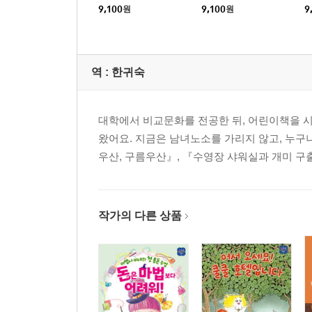
9,100
원
9,100
원
9
역 :
한귀숙
대학에서 비교문화를 전공한 뒤, 어린이책을 
왔어요. 지금은 남녀노소를 가리지 않고, 누구
우산, 구름우산』, 『수영장 샤워실과 개미 구
작가의 다른 상품