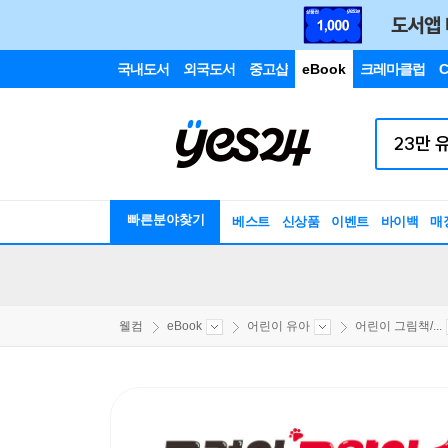
국내도서
외국도서
중고샵
eBook
크레마클럽
C
빠른분야찾기
베스트
신상품
이벤트
바이백
매
웰컴
eBook
어린이 유아
어린이 그림책/...