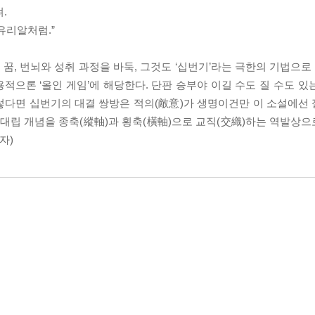
.
유리알처럼.”
꿈, 번뇌와 성취 과정을 바둑, 그것도 ‘십번기’라는 극한의 기법으로
적으론 ‘올인 게임’에 해당한다. 단판 승부야 이길 수도 질 수도 있
렇다면 십번기의 대결 쌍방은 적의(敵意)가 생명이건만 이 소설에선
 대립 개념을 종축(縱軸)과 횡축(橫軸)으로 교직(交織)하는 역발상
자)