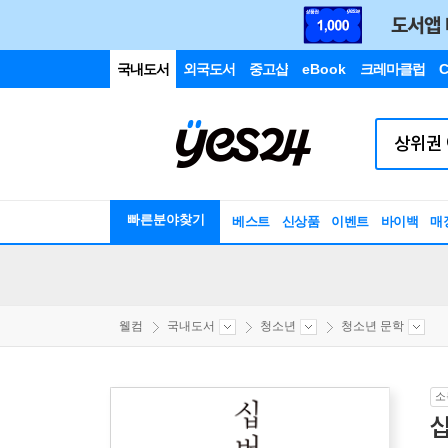
국내도서
외국도서
중고샵
eBook
크레마클럽
C
빠른분야찾기
베스트
신상품
이벤트
바이백
매
웰컴
국내도서
청소년
청소년 문학
소