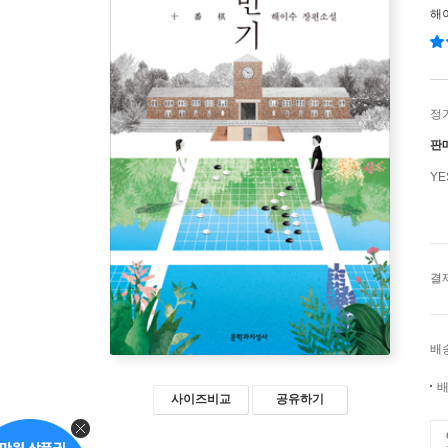
해
정
판
Y
결
배
배
사이즈비교
공유하기