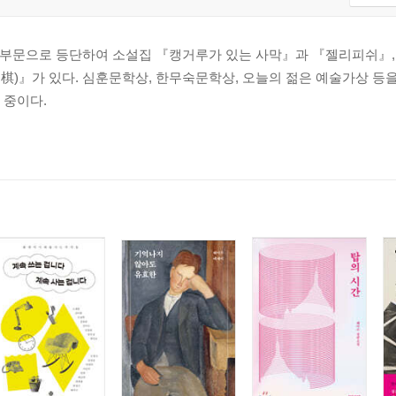
중편 부문으로 등단하여 소설집 『캥거루가 있는 사막』과 『젤리피쉬』
)』가 있다. 심훈문학상, 한무숙문학상, 오늘의 젊은 예술가상 등을
 중이다.