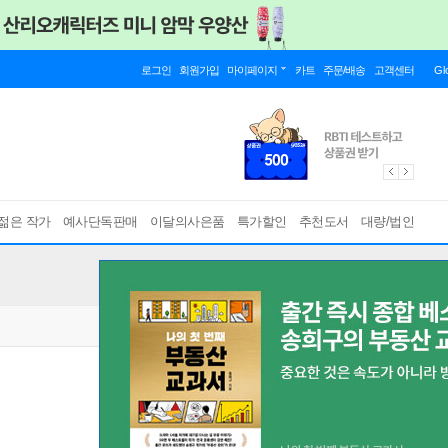
로그인
회원가입
마이페이지
카트
주문/배송
고객센터
Gl
젊은 작가
예사단독판매
이달의사은품
특가할인
추천도서
대량/법인