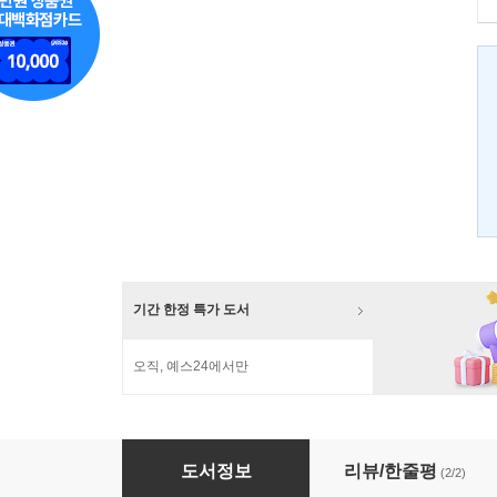
기간 한정 특가 도서
오직, 예스24에서만
십번기
도서정보
리뷰/한줄평
(2/2)