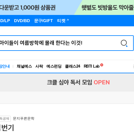
D/LP
DVD/BD
문구
/GIFT
티켓
독서유형검사
장안내
채널예스
사락
예스펀딩
클래스24
RBTI Lab
독서유형검사
크클 심야 독서 모임
OPEN
문지푸른문학
득공제
십번기