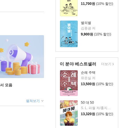
11,700
원
(10% 할인)
별의별
김종광 저
9,900
원
(10% 할인)
이 분야 베스트셀러
더보기
순례 주택
유은실 저
13,500
원
(10% 할인)
도서 모음
펼쳐보기
50 대 50
S. L. 파월 저/홍지연 역
13,320
원
(10% 할인)