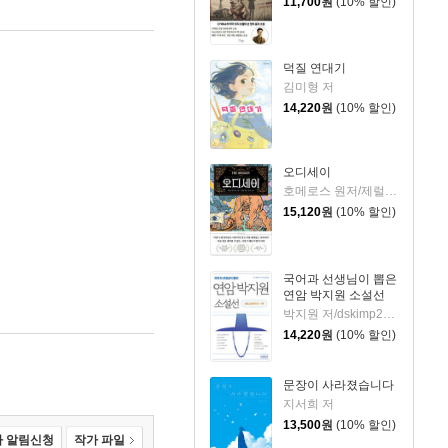
11,700
원
(10% 할인)
덕질 연대기
김미형 저
14,220
원
(10% 할인)
오디세이
호메로스 원저/제럴딘 매코크런 글/김재용 역/장시은 감수
15,120
원
(10% 할인)
국어과 선생님이 뽑은
연암 박지원 소설선
박지원 저/dskimp2000 편
14,220
원
(10% 할인)
문장이 사라졌습니다
지서희 저
13,500
원
(10% 할인)
 알림신청
작가 파일