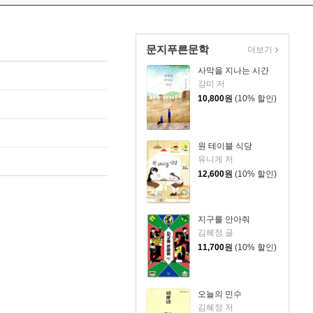
문지푸른문학
더보기
사막을 지나는 시간
강미 저
10,800
원
(10% 할인)
원 테이블 식당
유니게 저
12,600
원
(10% 할인)
지구를 안아줘
김혜정 글
11,700
원
(10% 할인)
오늘의 민수
김혜정 저