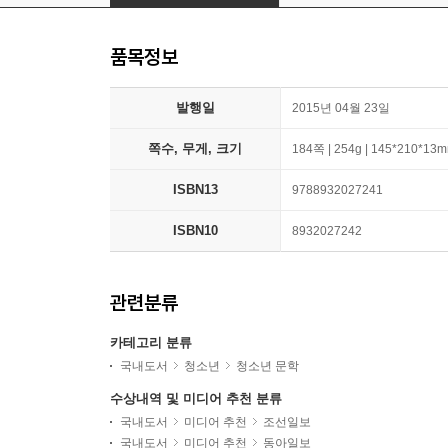
품목정보
발행일
2015년 04월 23일
쪽수, 무게, 크기
184쪽 | 254g | 145*210*13
ISBN13
9788932027241
ISBN10
8932027242
관련분류
카테고리 분류
국내도서
청소년
청소년 문학
수상내역 및 미디어 추천 분류
국내도서
미디어 추천
조선일보
국내도서
미디어 추천
동아일보