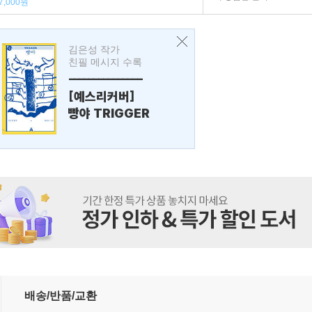
7,000원
김은성 작가
친필 메시지 수록
---------------
[예스리커버]
빵야 TRIGGER
배송/반품/교환