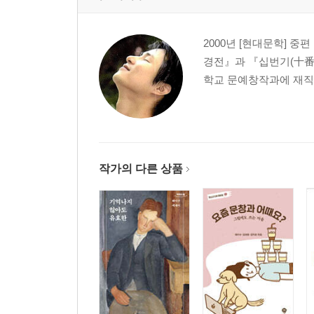
2000년 [현대문학] 
경전』과 『십번기(十番棋
학교 문예창작과에 재직
작가의 다른 상품