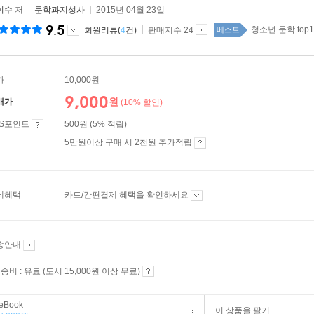
이수
저
문학과지성사
2015년 04월 23일
9.5
청소년 문학 top1
회원리뷰(
4
건)
판매지수 24
베스트
가
10,000원
9,000
원
매가
(10% 할인)
ES포인트
500원 (5% 적립)
5만원이상 구매 시 2천원 추가적립
제혜택
카드/간편결제 혜택을 확인하세요
송안내
송비 : 유료 (도서 15,000원 이상 무료)
eBook
이 상품을 팔기