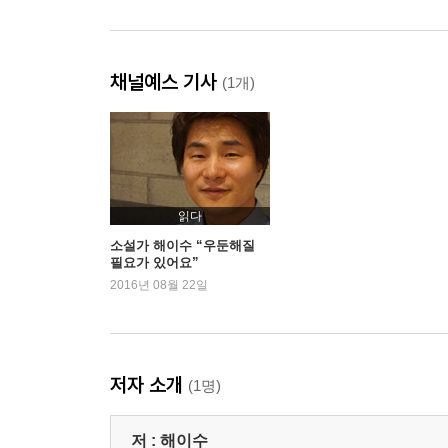
채널예스 기사
(1개)
읽다
소설가 해이수 “우둔해질
필요가 있어요”
2016년 08월 22일
저자 소개
(1명)
저 :
해이수