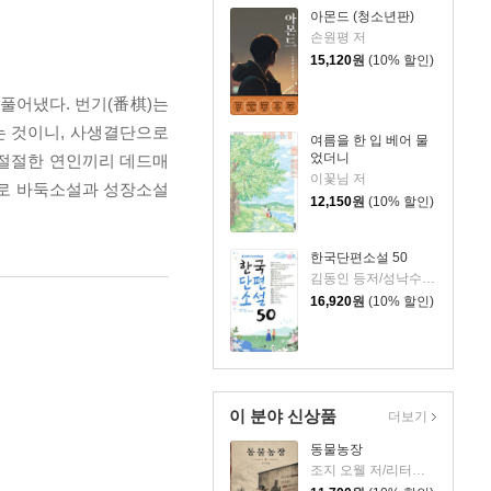
아몬드 (청소년판)
손원평 저
15,120
원
(10% 할인)
 풀어냈다. 번기(番棋)는
는 것이니, 사생결단으로
여름을 한 입 베어 물
었더니
 절절한 연인끼리 데드매
이꽃님 저
으로 바둑소설과 성장소설
12,150
원
(10% 할인)
한국단편소설 50
김동인 등저/성낙수,박찬영,김형주 공편
16,920
원
(10% 할인)
이 분야 신상품
더보기
동물농장
조지 오웰 저/리터링크 역