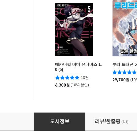
메카니컬 버디 유니버스 1.
루리 드래곤 
0 (5)
13건
29,700
원
(1
6,300
원
(10% 할인)
벚꽃사중주 신장판 34
도서정보
리뷰/한줄평
(1/1)