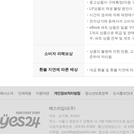
중고상품이 구매확정(자동 
LP상품의 재생 불량 원인이 기
시간의 경과에 의해 재판매가
전자상거래 등에서의 소비자
eBook 세트 상품은 일괄 
1개의 상품으로 취급 및 판매
우, 세트 상품 전부 및 세트
상품의 불량에 의한 반품, 교
소비자 피해보상
준하여 처리됨
환불 지연에 따른 배상
대금 환불 및 환불 지연에 
회사소개
인재채용
이용약관
개인정보처리방침
청소년보호정책
도서홍보안내
대표 : 김석환, 최세라
주소 : 서울시 영등포구 은행로 11, 5층~6층(여의도동,일신
사업자등록번호 : 229-81-37000 통신판매업신고 : 제 200
이메일 : yes24help@yes24.com 호스팅 서비스사업자 :