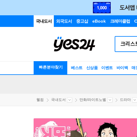
국내도서
외국도서
중고샵
eBook
크레마클럽
C
빠른분야찾기
베스트
신상품
이벤트
바이백
매
웰컴
국내도서
만화/라이트노벨
드라마