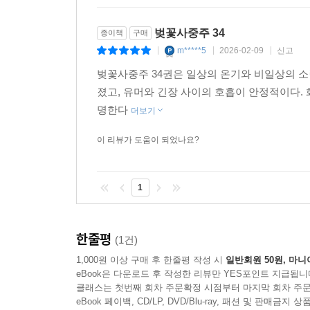
벚꽃사중주 34
종이책
구매
m*****5
2026-02-09
신고
|
|
|
벚꽃사중주 34권은 일상의 온기와 비일상의 
졌고, 유머와 긴장 사이의 호흡이 안정적이다.
명한다
더보기
이 리뷰가 도움이 되었나요?
1
한줄평
(1건)
1,000원 이상 구매 후 한줄평 작성 시
일반회원 50원, 마니
eBook은 다운로드 후 작성한 리뷰만 YES포인트 지급됩니
클래스는 첫번째 회차 주문확정 시점부터 마지막 회차 주문
eBook 페이백, CD/LP, DVD/Blu-ray, 패션 및 판매금