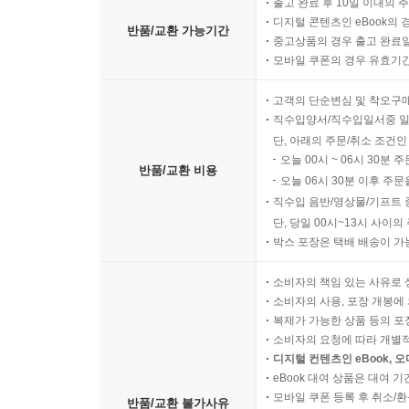
출고 완료 후 10일 이내의 
디지털 콘텐츠인 eBook의 
반품/교환 가능기간
중고상품의 경우 출고 완료일
모바일 쿠폰의 경우 유효기간(
고객의 단순변심 및 착오구
직수입양서/직수입일서중 일
단, 아래의 주문/취소 조건인
오늘 00시 ~ 06시 30분 
반품/교환 비용
오늘 06시 30분 이후 주문
직수입 음반/영상물/기프트 
단, 당일 00시~13시 사이
박스 포장은 택배 배송이 가
소비자의 책임 있는 사유로 
소비자의 사용, 포장 개봉에 
복제가 가능한 상품 등의 포장을 
소비자의 요청에 따라 개별
디지털 컨텐츠인 eBook, 
eBook 대여 상품은 대여 기
모바일 쿠폰 등록 후 취소/환
반품/교환 불가사유