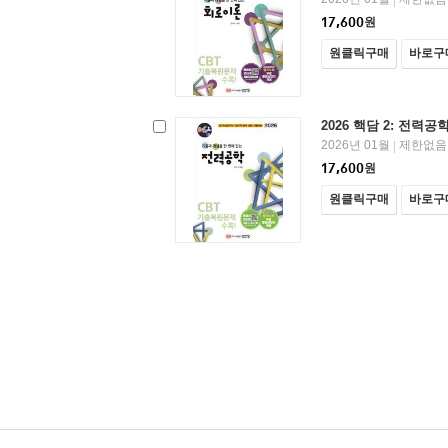
17,600
원
원클릭구매
바로구
2026 핵담 2: 전력공
2026년 01월
제한없음
|
17,600
원
원클릭구매
바로구