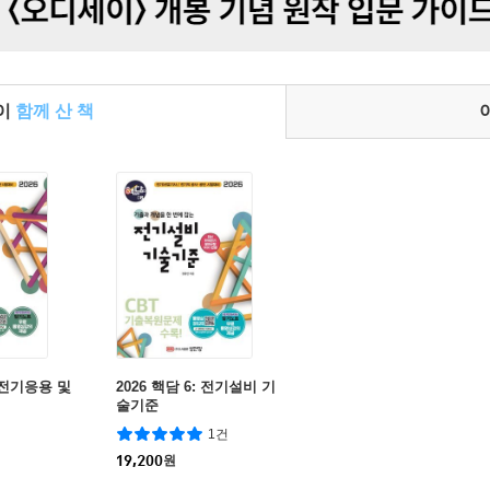
들이
함께 산 책
. 전기응용 및
2026 핵담 6: 전기설비 기
술기준
1건
19,200
원