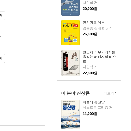
서민석 저
20,000
원
매
전기기초 이론
김홍용,김대현 공저
26,000
원
학
반도체의 부가가치를
올리는 패키지와 테스
매
트
서민석 저
22,800
원
이 분야 신상품
더보기
하늘의 통신망
넥스트북 프리즘 저
11,000
원