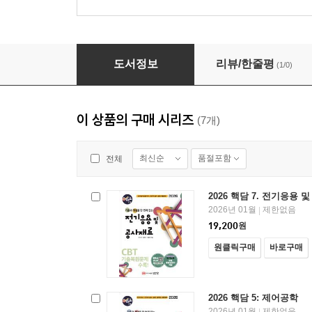
2026 핵담 2: 전력공학
도서정보
리뷰/한줄평
(1/0)
이 상품의 구매 시리즈
(7개)
최신순
품절포함
전체
2026 핵담 7. 전기응용 
2026년 01월
제한없음
|
19,200
원
원클릭구매
바로구매
2026 핵담 5: 제어공학
2026년 01월
제한없음
|