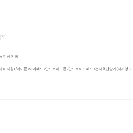
기
능 제공 안함
니터 미지원) /아이폰 /아이패드 /안드로이드폰 /안드로이드패드 /전자책단말기(저사양 기기 