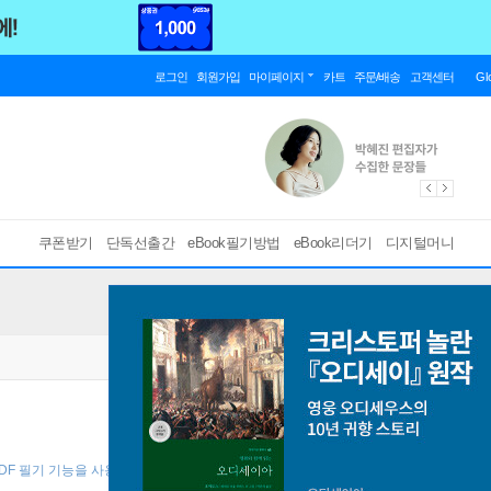
로그인
회원가입
마이페이지
카트
주문/배송
고객센터
Gl
쿠폰받기
단독선출간
eBook필기방법
eBook리더기
디지털머니
DF 필기 기능을 사용해 보세요! ]