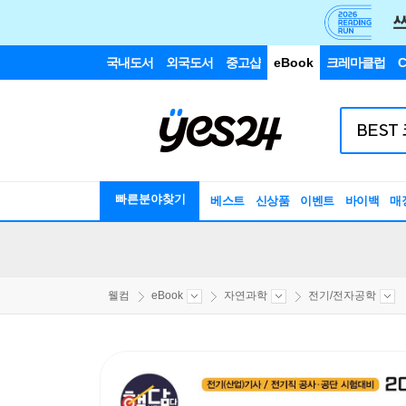
국내도서
외국도서
중고샵
eBook
크레마클럽
C
빠른분야찾기
베스트
신상품
이벤트
바이백
매
웰컴
eBook
자연과학
전기/전자공학