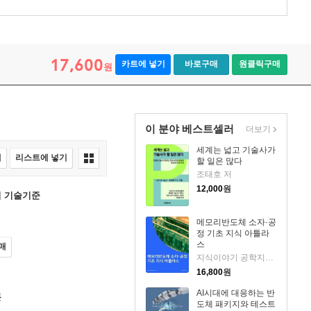
17,600
카트에 넣기
바로구매
원클릭구매
원
이 분야 베스트셀러
더보기
세계는 넓고 기술사가
매
리스트에 넣기
할 일은 많다
조태호 저
12,000
원
설비 기술기준
메모리반도체 소자·공
정 기초 지식 아틀라
스
매
지식이야기 공학지식팀 저
16,800
원
AI시대에 대응하는 반
론
도체 패키지와 테스트