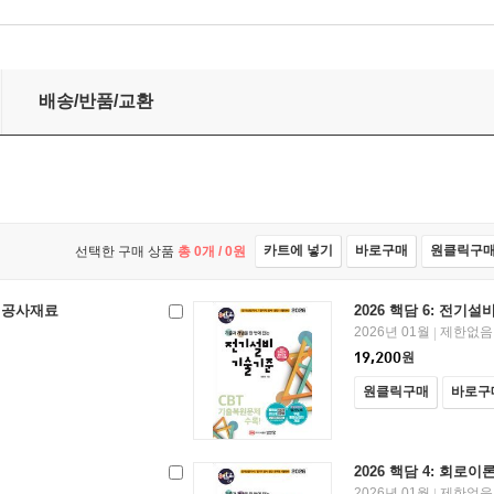
배송/반품/교환
카트에 넣기
바로구매
원클릭구
선택한 구매 상품
총
0
개 /
0
원
및 공사재료
2026 핵담 6: 전기
2026년 01월
제한없음
|
19,200
원
원클릭구매
바로구
2026 핵담 4: 회로이
2026년 01월
제한없음
|