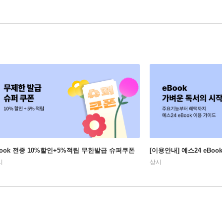
Book 전종 10%할인+5%적립 무한발급 슈퍼쿠폰
[이용안내] 예스24 eBo
시
상시