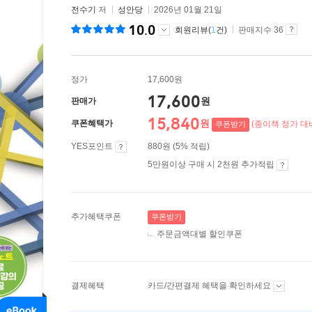
전수기
저
성안당
2026년 01월 21일
10.0
회원리뷰(
1
건)
판매지수 36
정가
17,600원
17,600
원
판매가
15,840
원
쿠폰혜택가
(종이책 정가 대비
쿠폰받기
YES포인트
880원 (5% 적립)
5만원이상 구매 시 2천원 추가적립
추가혜택쿠폰
쿠폰받기
주문금액대별 할인쿠폰
결제혜택
카드/간편결제 혜택을 확인하세요