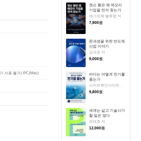
젠슨 황은 왜 메모리
기업을 먼저 찾는가
넥스트북 밸류랩 저
7,900
원
문과생을 위한 반도체
산업 이야기
김석준 저
9,000
원
사용 불가) /PC(Mac)
바다는 어떻게 전기를
품는가
스마트북인사이트랩 저
9,800
원
세계는 넓고 기술사가
할 일은 많다
조태호 저
12,000
원