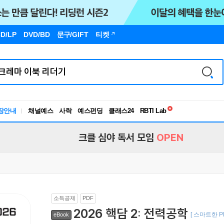
D/LP
DVD/BD
문구
/GIFT
티켓
독서유형검사
RBTI Lab
장안내
채널예스
사락
예스펀딩
클래스24
독서유형검사
크클 심야 독서 모임
OPEN
소득공제
PDF
2026 핵담 2: 전력공학
[ 스마트한 P
eBook