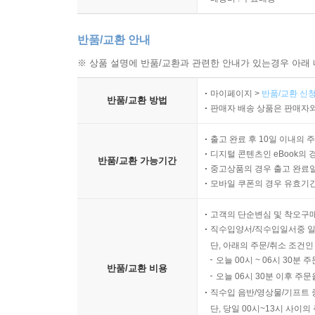
반품/교환 안내
※ 상품 설명에 반품/교환과 관련한 안내가 있는경우 아래 
마이페이지 >
반품/교환 신청
반품/교환 방법
판매자 배송 상품은 판매자와
출고 완료 후 10일 이내의 
디지털 콘텐츠인 eBook의 
반품/교환 가능기간
중고상품의 경우 출고 완료일
모바일 쿠폰의 경우 유효기간(
고객의 단순변심 및 착오구
직수입양서/직수입일서중 일
단, 아래의 주문/취소 조건인
오늘 00시 ~ 06시 30분 
반품/교환 비용
오늘 06시 30분 이후 주문
직수입 음반/영상물/기프트 
단, 당일 00시~13시 사이