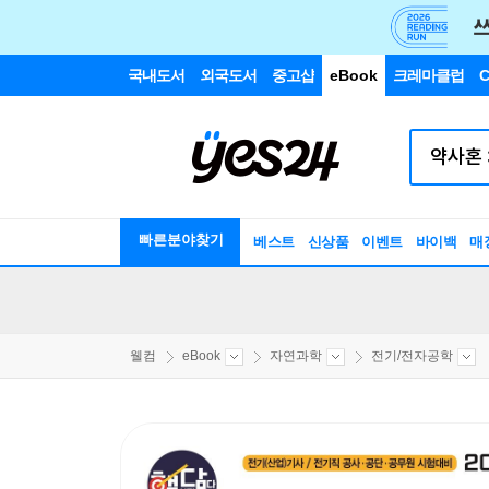
국내도서
외국도서
중고샵
eBook
크레마클럽
C
빠른분야찾기
베스트
신상품
이벤트
바이백
매
웰컴
eBook
자연과학
전기/전자공학