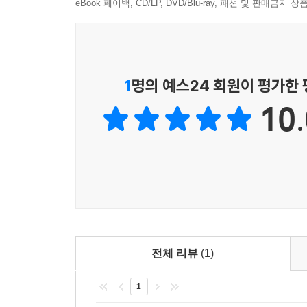
저자의 노하우가 담긴 암기노트 동영상강의를 무료
eBook 페이백, CD/LP, DVD/Blu-ray, 패션 및 판매금
기출개념02 수은 정류기
기출개념03 반도체 정류기
기출개념04 맥동률과 정류 효율
기출개념05 반도체 제어 정류 소자
- 단원 최근 빈출문제
1
명의 예스24 회원이 평가한
10.
부 록
? 과년도 출제문제
전체 리뷰
(1)
1