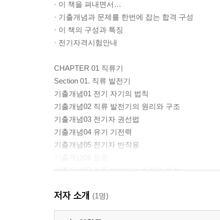
· 이 책을 펴내면서…
· 기출개념과 문제를 한번에 잡는 합격 구성
· 이 책의 구성과 특징
· 전기자격시험안내
CHAPTER 01 직류기
Section 01. 직류 발전기
기출개념01 전기 자기의 법칙
기출개념02 직류 발전기의 원리와 구조
기출개념03 전기자 권선법
기출개념04 유기 기전력
기출개념05 전기자 반작용
기출개념06 정류
기출개념07 직류 발전기의 종류와 특성
기출개념08 전압 변동률
저자 소개
기출개념09 직류 발전기의 병렬 운전
(1명)