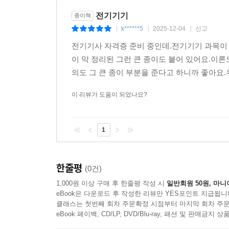
전기기기
종이책
k******5
2025-12-04
신고
|
|
|
전기기사 자격증 준비 중인데.전기기기 과목이 
이 막 정리된 그런 큰 종이도 붙어 있어요.이
의도 그 큰 종이 부분을 준다고 하니까 좋아요
이 리뷰가 도움이 되었나요?
1
한줄평
(0건)
1,000원 이상 구매 후 한줄평 작성 시
일반회원 50원, 마니
eBook은 다운로드 후 작성한 리뷰만 YES포인트 지급됩니
클래스는 첫번째 회차 주문확정 시점부터 마지막 회차 주문
eBook 페이백, CD/LP, DVD/Blu-ray, 패션 및 판매금