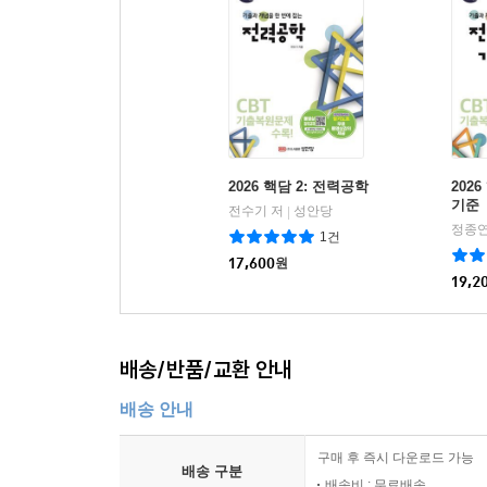
2026 핵담 2: 전력공학
202
기준
전수기 저
성안당
|
정종연
1건
17,600
원
19,2
배송/반품/교환 안내
배송 안내
구매 후 즉시 다운로드 가능
배송 구분
배송비 : 무료배송