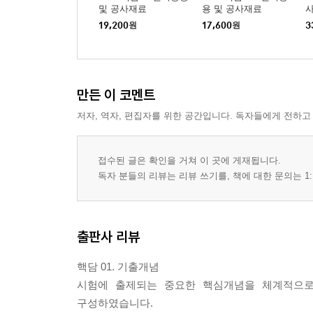
및 공사재료
용 및 공사재료
사
기출개념09 단락비
19,200
원
17,600
원
3
기출개념10 자기 여자 현상
기출개념11 동기 발전기의 병렬 운전
기출개념12 동기 발전기의 난조와 안정도
기출개념13 동기 전동기의 원리와 구조 및 회전 속
만든 이 코멘트
기출개념14 위상 특성 곡선과 동기 조상기
저자, 역자, 편집자를 위한 공간입니다. 독자들에게 전하고
- 단원 최근 빈출문제
CHAPTER 03 변압기
접수된 글은 확인을 거쳐 이 곳에 게재됩니다.
독자 분들의 리뷰는 리뷰 쓰기를, 책에 대한 문의는 1:
기출개념01 변압기의 원리와 구조
기출개념02 1 ? 2차 유기 기전력과 여자 전류
기출개념03 변압기의 등가 회로
기출개념04 변압기의 특성
출판사 리뷰
기출개념05 변압기의 구조
핵담 01. 기출개념
기출개념06 변압기의 결선법
시험에 출제되는 중요한 핵심개념을 체계적으로
기출개념07 변압기의 병렬 운전
구성하였습니다.
기출개념08 상(相, phase)수 변환