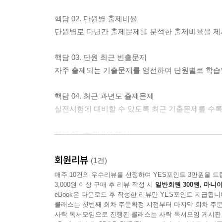
기출개념09 특수 변압기
핵담 02. 단원별 출제비율
- 단원 최근 빈출문제
단원별로 다년간 출제문제를 분석한 출제비율을 제
CHAPTER 04 유도기
핵담 03. 단원 최근 빈출문제
기출개념01 유도 전동기의 원리와 구조
자주 출제되는 기출문제를 엄선하여 단원별로 학습
기출개념02 유도 전동기의 특성
기출개념03 토크 특성 곡선과 비례 추이
핵담 04. 최근 과년도 출제문제
기출개념04 유도 전동기의 손실과 효율
실전시험에 대비할 수 있도록 최근 기출문제를 수록
기출개념05 하일랜드 원선도
기출개념06 유도 전동기의 운전법
핵담 05. 중요내용 표시
기출개념07 특수 농형 유도 전동기
학습 중에도 핵심내용을 한눈에 볼 수 있도록 핵심
기출개념08 단상 유도 전동기
회원리뷰
(1건)
기출개념09 특수 유도기(유도 전압 조정기)
핵담 06. 시험 직전 한눈에 보는 암기노트
매주 10건의 우수리뷰를 선정하여 YES포인트 3만원을 드
- 단원 최근 빈출문제
3,000원 이상 구매 후 리뷰 작성 시
일반회원 300원, 마니아
시험 직전 한눈에 볼 수 있도록 암기노트를 수록하
eBook은 다운로드 후 작성한 리뷰만 YES포인트 지급됩니
CHAPTER 05 정류기
클래스는 첫번째 회차 주문확정 시점부터 마지막 회차 주문
핵담 07. 시험 직전 한눈에 보는 암기노트 무료 동
기출개념01 회전 변류기
사락 독서모임으로 진행된 클래스는 사락 독서모임 게시판