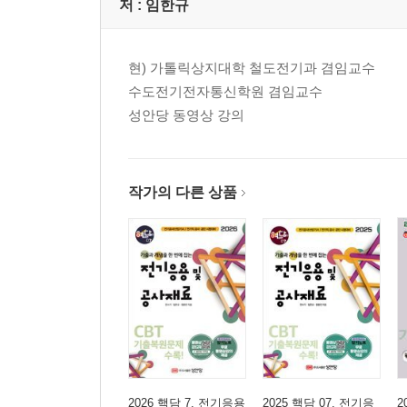
Section 02. 직류 전동기
저 :
임한규
기출개념01 직류 전동기의 원리와 구조
기출개념02 회전 속도와 토크
현) 가톨릭상지대학 철도전기과 겸임교수
기출개념03 직류 전동기의 종류와 특성
수도전기전자통신학원 겸임교수
기출개념04 직류 전동기의 운전법
성안당 동영상 강의
기출개념05 손실 및 효율
기출개념06 시험
- 단원 최근 빈출문제
작가의 다른 상품
CHAPTER 02 동기기
기출개념01 동기 발전기의 원리와 구조
기출개념02 동기 발전기의 분류와 냉각 방식
기출개념03 전기자 권선법과 결선
기출개념04 동기 발전기의 유기 기전력
기출개념05 전기자 반작용
기출개념06 동기 임피던스와 벡터도
기출개념07 동기 발전기의 출력
기출개념08 퍼센트 동기 임피던스
2026 핵담 7. 전기응용
2025 핵담 07. 전기응
2