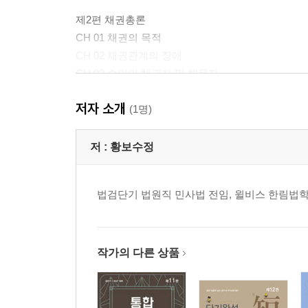
제2편 채권총론
CH 01 채권의 목적
CH 02 채권관계의 장애
CH 03 수인의 채권자 및 채무자
CH 04 책임재산의 보전
저자 소개
CH 05 채권양도와 채무인수
(1명)
CH 06 채권의 소멸
저 :
황보수정
제3편 채권각론
CH 01 계약총론
법검단기 법원직 민사법 전임, 윌비스 한림법
CH 02 약정채권
CH 03 법정채권
작가의 다른 상품