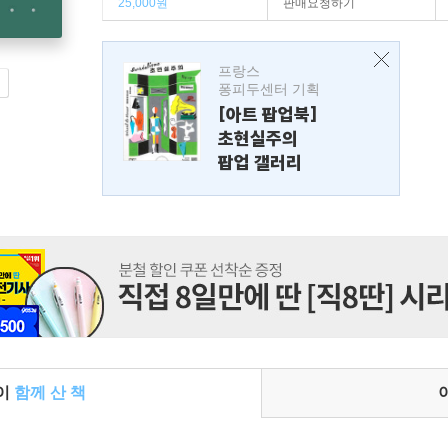
25,000원
판매요청하기
프랑스
퐁피두센터 기획
[아트 팝업북]
초현실주의
팝업 갤러리
들이
함께 산 책