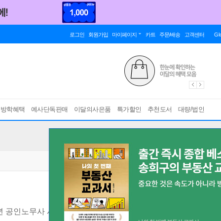
로그인
회원가입
마이페이지
카트
주문/배송
고객센터
Gl
름방학혜택
예사단독판매
이달의사은품
특가할인
추천도서
대량/법인
6년 공인노무사 시험 대비
[ 제10판 ]