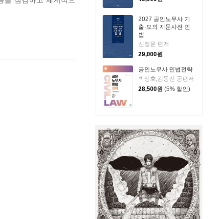
2027 공인노무사 기
출·모의 지문사전 민
법
신정운 편저
29,000
원
공인노무사 민법전략
박상호,김동진 공편저
28,500
원
(5% 할인)