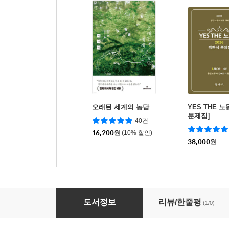
오래된 세계의 농담
YES THE 
문제집]
40건
16,200
원
(10% 할인)
38,000
원
2026 공인노무사 객관식 민법
도서정보
리뷰/한줄평
(1/0)