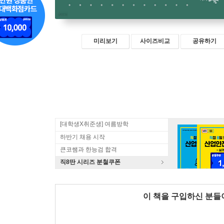
미리보기
사이즈비교
공유하기
[대학생X취준생] 여름방학
하반기 채용 시작
큰코쌤과 한능검 합격
직8딴 시리즈 분철쿠폰
이 책을 구입하신 분