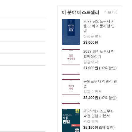
이 분야 베스트셀러
더보기
2027 공인노무사 기
출·모의 지문사전 민
법
신정운 편저
29,000
원
2027 공인노무사 민
법핵심정리
김광수 저
27,000
원
(10% 할인)
공인노무사 객관식 민
법
김광수 편저
32,400
원
(10% 할인)
2026 해커스노무사
박결 민법 기본서
박결 편저
35,150
원
(5% 할인)