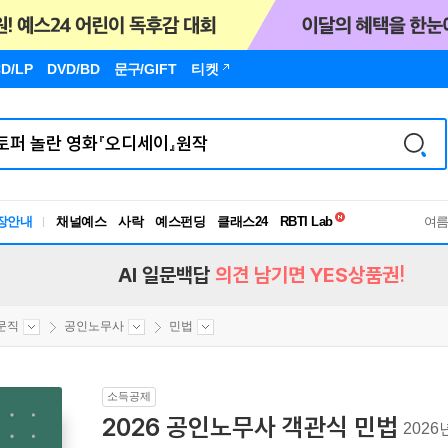
D/LP
DVD/BD
문구
/GIFT
티켓
독서유형검사
RBTI Lab
장안내
채널예스
사락
예스펀딩
클래스24
독서유형검사
여
AI 일문백답
의견 남기면 YES상품권!
문직
공인노무사
민법
소득공제
2026 공인노무사 객관식 민법
202