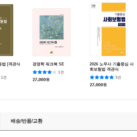
노동법 [객관식
경영학 워크북 SE
2026 노무사 기출중심 사
회보험법 객관식
1건
1건
3건
27,000
원
27,000
원
배송/반품/교환