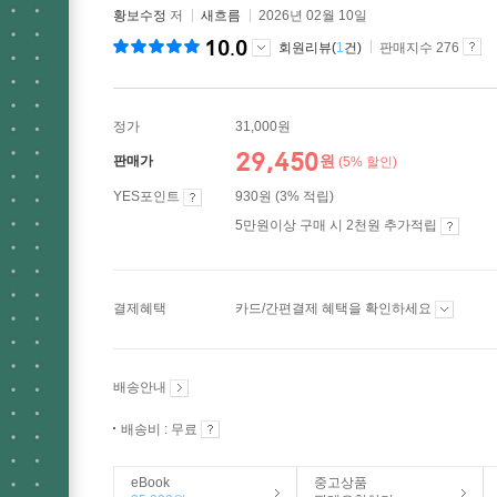
황보수정
저
새흐름
2026년 02월 10일
10.0
회원리뷰(
1
건)
판매지수 276
정가
31,000원
29,450
원
판매가
(5% 할인)
YES포인트
930원 (3% 적립)
5만원이상 구매 시 2천원 추가적립
결제혜택
카드/간편결제 혜택을 확인하세요
배송안내
배송비 : 무료
eBook
중고상품