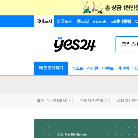
국내도서
외국도서
중고샵
eBook
크레마클럽
C
빠른분야찾기
베스트
신상품
이벤트
바이백
매
웰컴
국내도서
수험서 자격증
고등고시/전