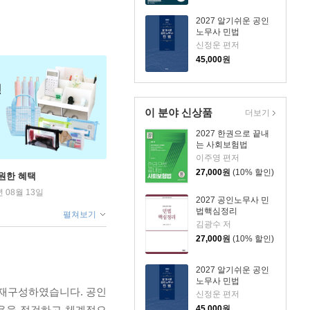
2027 알기쉬운 공인
노무사 민법
신정운 편저
45,000
원
이 분야 신상품
더보기
2027 한권으로 끝내
는 사회보험법
이주영 편저
27,000
원
(10% 할인)
원한 혜택
년 08월 13일
2027 공인노무사 민
법핵심정리
펼쳐보기
김광수 저
27,000
원
(10% 할인)
2027 알기쉬운 공인
노무사 민법
 재구성하였습니다. 공인
신정운 편저
45,000
원
내용을 점검하고 체계적으