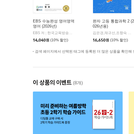
EBS 수능완성 영어영역
완자 고등 통합과학 2 (2
영어 (2026년)
026년용)
EBS 저
한국교육방송공사
김은경,채규선,조향숙 등저
|
14,040
원
(10% 할인)
16,650
원
(10% 할인)
검색 페이지에서 선택된 태그에 등록된 더 많은 상품을 확인해 
이 상품의 이벤트
(8개)