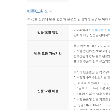
반품/교환 안내
※ 상품 설명에 반품/교환과 관련한 안내가 있는경우 아래 
마이페이지 >
반품/교환 신청
반품/교환 방법
판매자 배송 상품은 판매자와
출고 완료 후 10일 이내의 
디지털 콘텐츠인 eBook의 
반품/교환 가능기간
중고상품의 경우 출고 완료일
모바일 쿠폰의 경우 유효기간(
고객의 단순변심 및 착오구
직수입양서/직수입일서중 일
단, 아래의 주문/취소 조건인
오늘 00시 ~ 06시 30분 
반품/교환 비용
오늘 06시 30분 이후 주문
직수입 음반/영상물/기프트 
단, 당일 00시~13시 사이