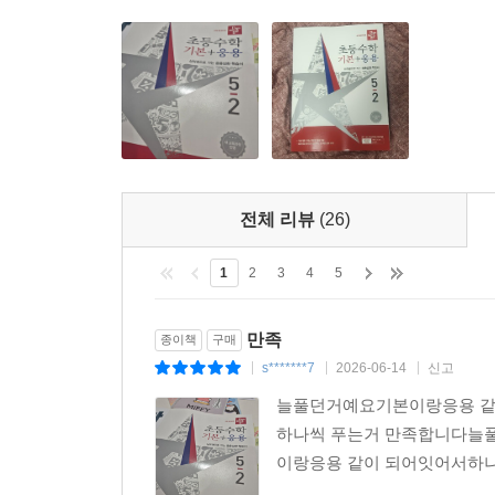
전체 리뷰
(26)
1
2
3
4
5
만족
종이책
구매
s*******7
2026-06-14
신고
|
|
|
늘풀던거예요기본이랑응용 같
하나씩 푸는거 만족합니다늘
이랑응용 같이 되어잇어서하