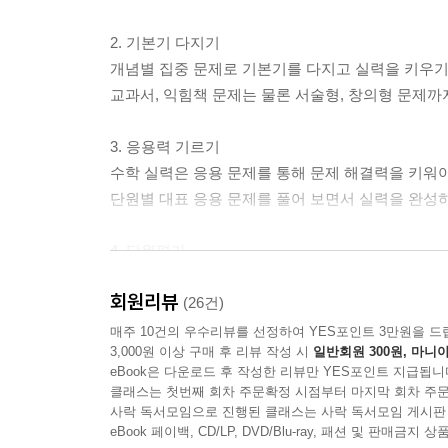
2. 기본기 다지기
개념별 집중 문제로 기본기를 다지고 실력을 키우기
교과서, 익힘책 문제는 물론 서술형, 창의형 문제까
3. 응용력 기르기
수학 실력은 응용 문제를 통해 문제 해결력을 키워야
단원별 대표 응용 문제를 풀어 보면서 실력을 완성
4. 단원평가
단원 학습을 마무리 할 수 있도록 낮은 수준부
회원리뷰
선별하였으므로 수시평가 및 학교 시험 대비용으로 
(26건)
매주 10건의 우수리뷰를 선정하여 YES포인트 3만원을 드
3,000원 이상 구매 후 리뷰 작성 시
일반회원 300원, 마니아
* 실력 보강 자료집
eBook은 다운로드 후 작성한 리뷰만 YES포인트 지급됩니
- 따라 쓰는 문제부터 차근차근 연습하면서 서술형 
클래스는 첫번째 회차 주문확정 시점부터 마지막 회차 주문
- 단원평가 문제를 한 번 더 풀어 볼 수 있습니다.
사락 독서모임으로 진행된 클래스는 사락 독서모임 게시판
eBook 페이백, CD/LP, DVD/Blu-ray, 패션 및 판매금