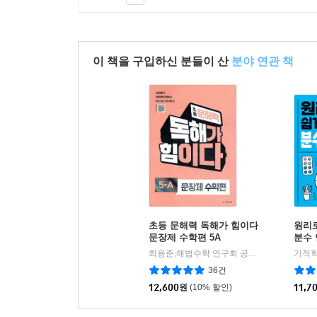
이 책을 구입하신 분들이 산
분야 연관 책
초등 문해력 독해가 힘이다
원리
문장제 수학편 5A
분수
최용준,해법수학 연구회 공저
천재교육
기적학
|
36건
12,600
원
(10% 할인)
11,7