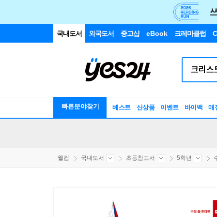
국내도서
외국도서
중고샵
eBook
크레마클럽
C
빠른분야찾기
베스트
신상품
이벤트
바이백
매
웰컴
국내도서
초등참고서
5학년