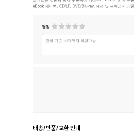
클래스는 첫번째 회차 주문확정 시점부터 마지막 회차 주문
eBook 페이백, CD/LP, DVD/Blu-ray, 패션 및 판매금
평점
한글 기준 50자까지 작성가능
배송/반품/교환 안내