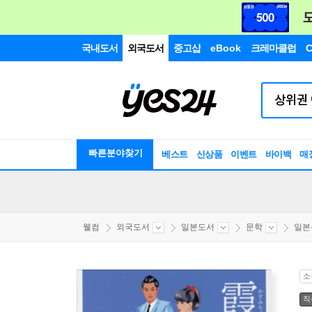
국내도서
외국도서
중고샵
eBook
크레마클럽
C
빠른분야찾기
베스트
신상품
이벤트
바이백
매
웰컴
외국도서
일본도서
문학
일본
소
직