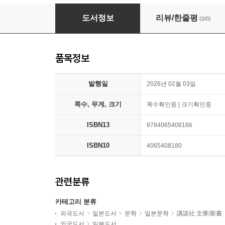
霞町物語 新裝版
도서정보
리뷰/한줄평
(0/0)
품목정보
발행일
2026년 02월 03일
쪽수, 무게, 크기
쪽수확인중 | 크기확인중
ISBN13
9784065408186
ISBN10
4065408180
관련분류
카테고리 분류
외국도서
일본도서
문학
일본문학
講談社 文庫/新書
외국도서
일본도서