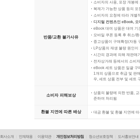
소비자의 사용, 포장 개봉에 
복제가 가능한 상품 등의 포장을 
소비자의 요청에 따라 개별
디지털 컨텐츠인 eBook, 
eBook 대여 상품은 대여 기
모바일 쿠폰 등록 후 취소/환
반품/교환 불가사유
중고상품이 구매확정(자동 
LP상품의 재생 불량 원인이 기
시간의 경과에 의해 재판매가
전자상거래 등에서의 소비자
eBook 세트 상품은 일괄 
1개의 상품으로 취급 및 판매
우, 세트 상품 전부 및 세트
상품의 불량에 의한 반품, 교
소비자 피해보상
준하여 처리됨
환불 지연에 따른 배상
대금 환불 및 환불 지연에 
회사소개
인재채용
이용약관
개인정보처리방침
청소년보호정책
도서홍보안내