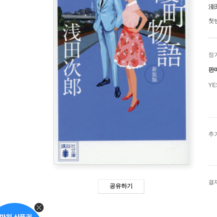
淺
첫
정
판
Y
추
결
공유하기