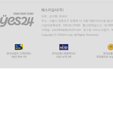
대표 : 김석환, 최세라
주소 : 서울시 영등포구 은행로 11, 5층~6층(여의도동,일신
사업자등록번호 : 229-81-37000 통신판매업신고 : 제 200
이메일 : yes24help@yes24.com 호스팅 서비스사업자 :
Copyright ⓒ YES24 Corp. All Rights Reserved.