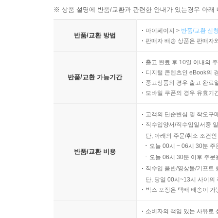
※ 상품 설명에 반품/교환과 관련한 안내가 있는경우 아래 
마이페이지 >
반품/교환 신청
반품/교환 방법
판매자 배송 상품은 판매자와
출고 완료 후 10일 이내의 
디지털 콘텐츠인 eBook의 
반품/교환 가능기간
중고상품의 경우 출고 완료일
모바일 쿠폰의 경우 유효기간(
고객의 단순변심 및 착오구
직수입양서/직수입일서중 일
단, 아래의 주문/취소 조건인
오늘 00시 ~ 06시 30분 
반품/교환 비용
오늘 06시 30분 이후 주문
직수입 음반/영상물/기프트 
단, 당일 00시~13시 사이
박스 포장은 택배 배송이 가
소비자의 책임 있는 사유로 