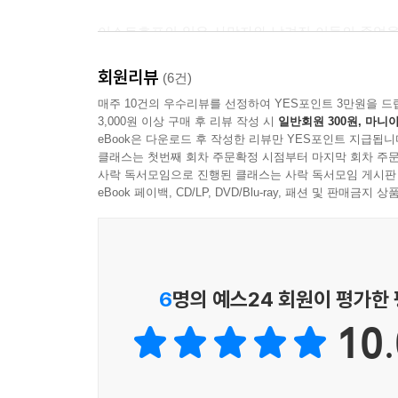
이스트호프의 일은 사망자와 남겨진 이들의 존엄을
일, 그리고 망가진 지역사회의 재건을 돕는 일까지
회원리뷰
인간의 존엄성을 회복하는 과정이자, 절망의 끝에서
(6건)
매주 10건의 우수리뷰를 선정하여 YES포인트 3만원을 드
3,000원 이상 구매 후 리뷰 작성 시
일반회원 300원, 마니아
밤마다 깨어 있는 이유,
eBook은 다운로드 후 작성한 리뷰만 YES포인트 지급됩니
멈추지 않는 책임
클래스는 첫번째 회차 주문확정 시점부터 마지막 회차 주문
사락 독서모임으로 진행된 클래스는 사락 독서모임 게시판
재난은 언제나 압도적이고 사회 전체의 문제로 다가
eBook 페이백, CD/LP, DVD/Blu-ray, 패션 및 판매금
상처가 공동체의 비극인 동시에 개인의 삶 전체를
결코 제자리를 찾지 못한다. 진상규명과 제도 개선을
일을 밤에 할 수 있다고 고백하는 순간, 재난은 끝
이어진다.
6
명의 예스24 회원이 평가한
10.
그러나 이스트호프의 시선은 거기에 머물지 않는다
사실을 그는 끊임없이 강조한다. 반복되는 비극을 
필요할지, 현장에서의 경험을 토대로 묻고 답한다.