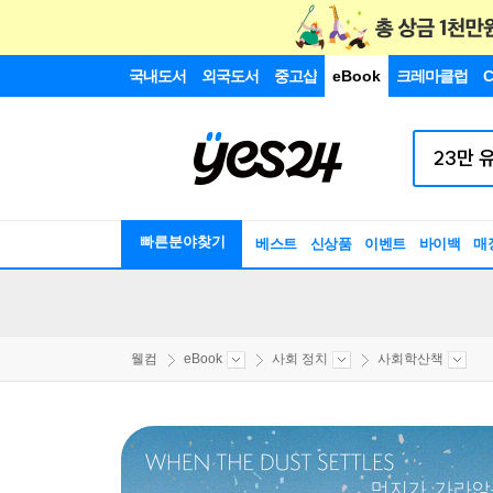
국내도서
외국도서
중고샵
eBook
크레마클럽
C
빠른분야찾기
베스트
신상품
이벤트
바이백
매
웰컴
eBook
사회 정치
사회학산책