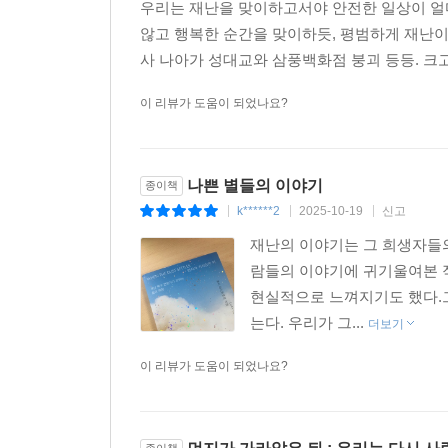
우리는 재난을 맞이하고서야 안전한 일상이 얼
있다면, 네가 모든 걸 해결할 수는 없다고 말해주
않고 행복한 순간을 맞이하듯, 평범하게 재난이 
자그마한 도움 하나하나가 그 자체로 목적이 된다
사 나아가 성대교와 삼풍백화점 붕괴 등등. 크고 
가치가 있다고. 나는 그 꼬마 아이에게 망자를 존
자체는 무엇을 뜻하는지 이야기해줄 것이다. 사랑
이 리뷰가 도움이 되었나요?
만든 코끼리 인형이 누군가에겐 신성하게 느껴질 
않고서 사망자를 돌볼 수 있다고 알려줄 것이다. 
재난은 어김없이 일어날 것이고, 그때마다 언제나 
나쁜 별들의 이야기
종이책
k******2
2025-10-19
신고
|
|
|
재난의 이야기는 그 희생자들의
람들의 이야기에 귀기울여본 
현실적으로 느껴지기도 했다.
는다. 우리가 그...
더보기
이 리뷰가 도움이 되었나요?
종이책