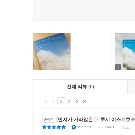
존엄하게 만들기 위한 집단적 약속임을 보여준다.
하나의 나침반이 된다.
“어떤 재난은 그저 압도적이다
하지만 삶은 계속되어야 한다”
세월호와 이태원 참사, 성수대교와 삼풍백화점 붕
시간이 지나면서 다짐은 희미해지고 슬픔은 일상의
다시 세울 것인지는 충분히 고민하지 못했다. 과연 
이 질문을 우리 앞에 놓으며, 재난이 남긴 상처 앞에
2
『먼지가 가라앉은 뒤』는 단순한 수습의 기록이 
전체 리뷰
(6)
어떻게 다시 시작할 것인지, 상실을 넘어 어떻
이스트호프가 전하는 ‘복구의 언어’는 재난의 시
1
2
용기와 무너진 자리에서 더 나은 미래를 향해 나아
작가의 말
[먼지가 가라앉은 뒤-루시 이스트호프]
종이책
s*******1
2026-04-10
신고
|
|
|
어렸을 적, 나는 아빠가 툭 하고 내뱉은 “누구든 