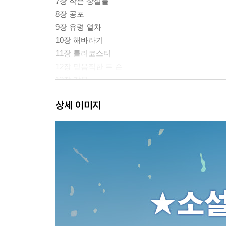
7장 작은 상실들
8장 공포
9장 유령 열차
10장 해바라기
11장 롤러코스터
12장 믿음직한 두 손
13장 각본
14장 또 한마리 비둘기
상세 이미지
15장 흰 국화
16장 종말
에필로그 / 시작
감사의 말
옮긴이의 말
주