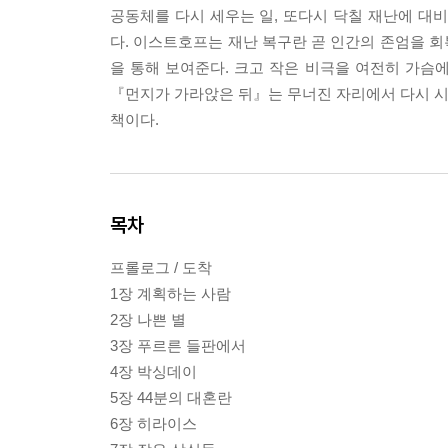
공동체를 다시 세우는 일, 또다시 닥칠 재난에 대
다. 이스트호프는 재난 복구란 곧 인간의 존엄을 
을 통해 보여준다. 크고 작은 비극을 여전히 가슴에
『먼지가 가라앉은 뒤』는 무너진 자리에서 다시 시작
책이다.
목차
프롤로그 / 도착
1장 계획하는 사람
2장 나쁜 별
3장 푸르른 들판에서
4장 박싱데이
5장 44분의 대혼란
6장 히라이스