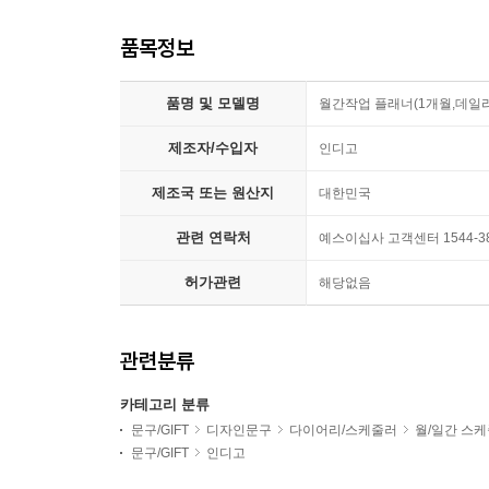
품목정보
품명 및 모델명
월간작업 플래너(1개월,데일
제조자/수입자
인디고
제조국 또는 원산지
대한민국
관련 연락처
예스이십사 고객센터 1544-3
허가관련
해당없음
관련분류
카테고리 분류
문구/GIFT
디자인문구
다이어리/스케줄러
월/일간 스
문구/GIFT
인디고