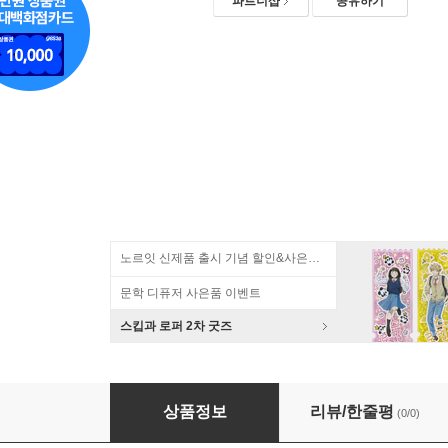
파트너샵
공유하기
노르잇 신제품 출시 기념 할인&사은품 증정!
문학 디퓨저 사은품 이벤트
스킵과 로퍼 2차 굿즈
월간작업 플래너(1개월,데일리,업무일지,워크플
상품정보
리뷰/한줄평
(0/0)