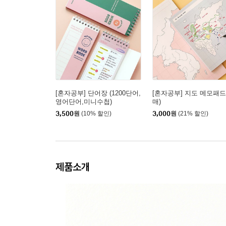
[혼자공부] 단어장 (1200단어,
[혼자공부] 지도 메모패드 
영어단어,미니수첩)
매)
3,500
원
(10% 할인)
3,000
원
(21% 할인)
제품소개