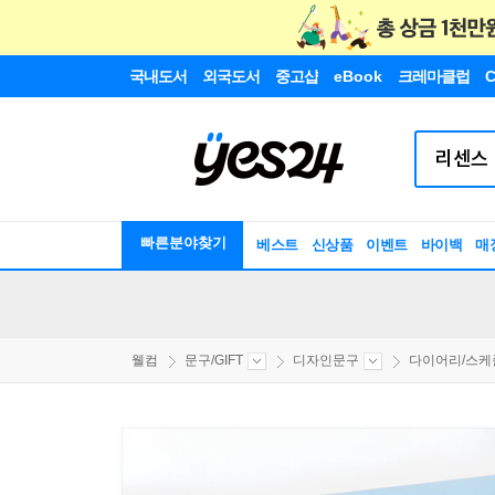
국내도서
외국도서
중고샵
eBook
크레마클럽
C
빠른분야찾기
베스트
신상품
이벤트
바이백
매
웰컴
문구/GIFT
디자인문구
다이어리/스케줄