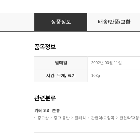
Aram Khachaturian - Spartacus, Gayaneh
상품정보
배송/반품/교환
품목정보
발매일
2002년 03월 11일
시간, 무게, 크기
103g
관련분류
카테고리 분류
중고샵
중고 음반
클래식
관현악/교향곡
관현악/교향