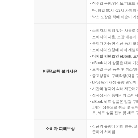
직수입 음반/영상물/기프트 
단, 당일 00시~13시 사이
박스 포장은 택배 배송이 가
소비자의 책임 있는 사유로 
소비자의 사용, 포장 개봉에 
복제가 가능한 상품 등의 포장을 
소비자의 요청에 따라 개별
디지털 컨텐츠인 eBook, 
eBook 대여 상품은 대여 기
모바일 쿠폰 등록 후 취소/환
반품/교환 불가사유
중고상품이 구매확정(자동 
LP상품의 재생 불량 원인이 기
시간의 경과에 의해 재판매가
전자상거래 등에서의 소비자
eBook 세트 상품은 일괄 
1개의 상품으로 취급 및 판매
우, 세트 상품 전부 및 세트
상품의 불량에 의한 반품, 교
소비자 피해보상
준하여 처리됨