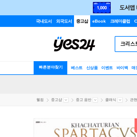
국내도서
외국도서
중고샵
eBook
크레마클럽
C
빠른분야찾기
베스트
신상품
이벤트
바이백
매
웰컴
중고샵
중고 음반
클래식
관현