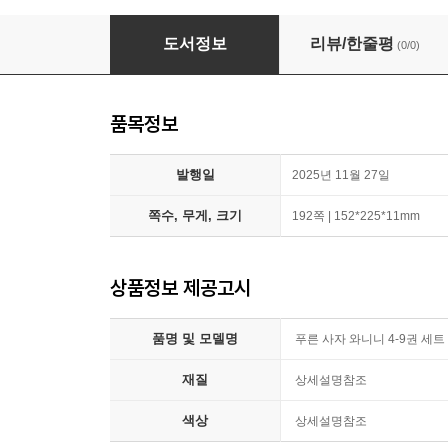
푸른 사자 와니니 4-9권 세트
도서정보
리뷰/한줄평
(0/0)
품목정보
발행일
2025년 11월 27일
쪽수, 무게, 크기
192쪽 | 152*225*11mm
상품정보 제공고시
품명 및 모델명
푸른 사자 와니니 4-9권 세트
재질
상세설명참조
색상
상세설명참조