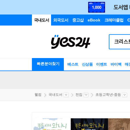
국내도서
외국도서
중고샵
eBook
크레마클럽
C
빠른분야찾기
베스트
신상품
이벤트
바이백
매
웰컴
국내도서
전집
초등고학년-중등