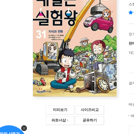
스토
정
판
Y
결
배
미리보기
사이즈비교
배
파트너샵
공유하기