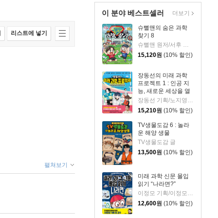
이 분야 베스트셀러
더보기
슈뻘맨의 숨은 과학
매
리스트에 넣기
찾기 8
슈뻘맨 원저/서후 글/류수형 그림/샌드박스네트워크,정재형 감수
15,120
원
(10% 할인)
장동선의 미래 과학
프로젝트 1 : 인공 지
능, 새로운 세상을 열
다
장동선 기획/노지영,송석리 글/김지인 그림
15,210
원
(10% 할인)
TV생물도감 6 : 놀라
운 해양 생물
TV생물도감 글
13,500
원
(10% 할인)
펼쳐보기
미래 과학 신문 몰입
읽기 “나라면?”
이정모 기획/이정모 감수/박정란,서재인 글/신병근 그림
12,600
원
(10% 할인)