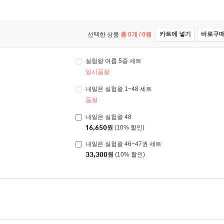
카트에 넣기
바로구
선택한 상품
총
0
개 /
0
원
실험왕 여름 5종 세트
일시품절
내일은 실험왕 1~48 세트
품절
내일은 실험왕 48
16,650
원
(10% 할인)
내일은 실험왕 46~47권 세트
33,300
원
(10% 할인)