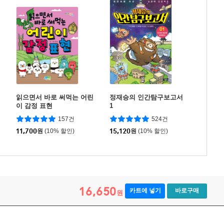
읽으면서 바로 써먹는 어린
정재승의 인간탐구보고서
이 감정 표현
1
157건
524건
11,700
원
(10% 할인)
15,120
원
(10% 할인)
16,650
카트에 넣기
바로구매
원