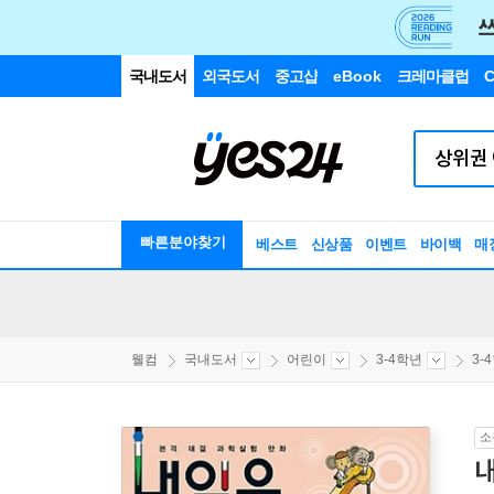
국내도서
외국도서
중고샵
eBook
크레마클럽
C
빠른분야찾기
베스트
신상품
이벤트
바이백
매
웰컴
국내도서
어린이
3-4학년
3-
소
내