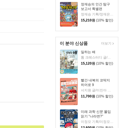
정재승의 인간 탐구
보고서 특별편
정재승 기획/정재은 글/김기수 그림
15,210
원
(10% 할인)
이 분야 신상품
더보기
일하는 배
톰 크레스터디 글/장석봉 그림
15,120
원
(10% 할인)
빨간 내복의 코딱지
히어로 9
서지원 글/이진아 그림/와이즈만 영재교육연구소 감수
11,700
원
(10% 할인)
미래 과학 신문 몰입
읽기 “나라면?”
이정모 기획/이정모 감수/박정란,서재인 글/신병근 그림
12,600
원
(10% 할인)