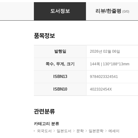
もっとアザとく,自分ラシく
도서정보
리뷰/한줄평
(0/0)
품목정보
발행일
2026년 02월 06일
쪽수, 무게, 크기
144쪽 | 130*188*13mm
ISBN13
9784023324541
ISBN10
402332454X
관련분류
카테고리 분류
외국도서
일본도서
문학
일본문학
에세이