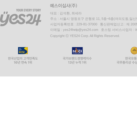
대표 : 김석환, 최세라
주소 : 서울시 영등포구 은행로 11, 5층~6층(여의도동,일신
사업자등록번호 : 229-81-37000 통신판매업신고 : 제 200
이메일 : yes24help@yes24.com 호스팅 서비스사업자 :
Copyright ⓒ YES24 Corp. All Rights Reserved.