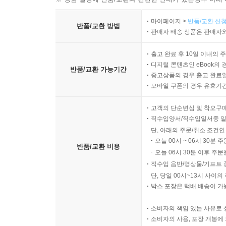
마이페이지 >
반품/교환 신청
반품/교환 방법
판매자 배송 상품은 판매자와
출고 완료 후 10일 이내의 
디지털 콘텐츠인 eBook의 
반품/교환 가능기간
중고상품의 경우 출고 완료일
모바일 쿠폰의 경우 유효기간(
고객의 단순변심 및 착오구
직수입양서/직수입일서중 일
단, 아래의 주문/취소 조건인
오늘 00시 ~ 06시 30분 
반품/교환 비용
오늘 06시 30분 이후 주문
직수입 음반/영상물/기프트 
단, 당일 00시~13시 사이
박스 포장은 택배 배송이 가
소비자의 책임 있는 사유로 
소비자의 사용, 포장 개봉에 