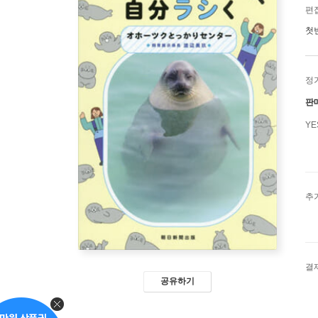
편
첫
정
판
Y
추
결
공유하기