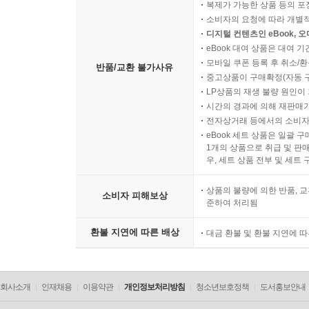
복제가 가능한 상품 등의 포장을 
소비자의 요청에 따라 개별
디지털 컨텐츠인 eBook, 
eBook 대여 상품은 대여 기
모바일 쿠폰 등록 후 취소/환
반품/교환 불가사유
중고상품이 구매확정(자동 
LP상품의 재생 불량 원인이 기
시간의 경과에 의해 재판매가
전자상거래 등에서의 소비자
eBook 세트 상품은 일괄 
1개의 상품으로 취급 및 판매
우, 세트 상품 전부 및 세트
상품의 불량에 의한 반품, 교
소비자 피해보상
준하여 처리됨
환불 지연에 따른 배상
대금 환불 및 환불 지연에 
회사소개
인재채용
이용약관
개인정보처리방침
청소년보호정책
도서홍보안내