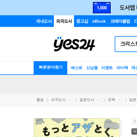
국내도서
외국도서
중고샵
eBook
크레마클럽
C
빠른분야찾기
베스트
신상품
이벤트
바이백
매
웰컴
외국도서
일본도서
문학
일본
소
직