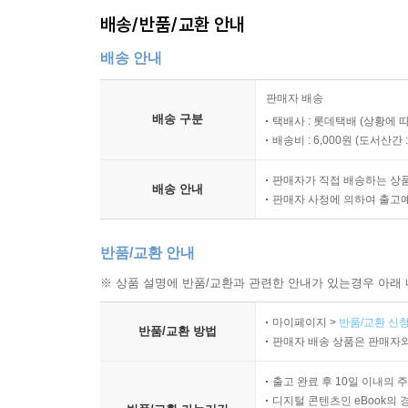
것이다. 우리 역사에 지워지지 않은 발자취를 남
배송/반품/교환 안내
다가설 수 있게 해주는 이 책을 통해 나혜석은 다시,
배송 안내
작가의 말
판매자 배송
배송 구분
택배사 : 롯데택배 (상황에 
나는 화가로서의 나혜석의 삶을 만화로 그리겠다는
배송비 : 6,000원 (
도서산간 : 
무엇보다 내게는 우리나라 최초의 여성 만화가였다.
오로지 나혜석에 집중할 수 있던 시간이었다. 나 
판매자가 직접 배송하는 상
배송 안내
그대로의 나혜석’을 바라볼 수 있었다. 그가 걸어
판매자 사정에 의하여 출고
삶의 지향이기도 했다. 이번 작업을 통해 나혜석
충만했었다고 말하고 싶다.
반품/교환 안내
※ 상품 설명에 반품/교환과 관련한 안내가 있는경우 아래 
2025년 7월
유승하
마이페이지 >
반품/교환 신청
반품/교환 방법
판매자 배송 상품은 판매자와
출고 완료 후 10일 이내의 
디지털 콘텐츠인 eBook의 