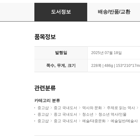
내 마음 하나 잊지 말자는 것이다
도서정보
배송/반품/교환
품목정보
발행일
2025년 07월 18일
쪽수, 무게, 크기
228쪽 | 486g | 153*210*17
관련분류
카테고리 분류
중고샵
중고 국내도서
역사와 문화
주제로 읽는 역사
중고샵
중고 국내도서
청소년
청소년 역사/인물
중고샵
중고 국내도서
예술/대중문화
예술일반/예술사