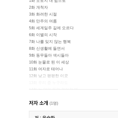
1화 오로지 내 힘으로
2화 개척자
3화 화려한 시절
4화 만주의 여름
5화 세계일주 길에 오르다
6화 이별의 시작
7화 나를 잊지 않는 행복
8화 신생활에 들면서
9화 동무들아 색시들아
10화 눈물로 된 이 세상
11화 여자로 태어나
12화 낮고 평평한 이곳
13화 우리 중 누구라도
14화 눈 덮인 들판 걸어갈 때
15화 살아 있다는 것은
저자 소개
16화 혼자 걷는 내일
(1명)
작가의 말
저 :
유승하