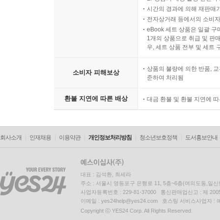
시간의 경과에 의해 재판매가
전자상거래 등에서의 소비자
eBook 세트 상품은 일괄 
1개의 상품으로 취급 및 판매
우, 세트 상품 전부 및 세트
상품의 불량에 의한 반품, 교
소비자 피해보상
준하여 처리됨
환불 지연에 따른 배상
대금 환불 및 환불 지연에 
회사소개
인재채용
이용약관
개인정보처리방침
청소년보호정책
도서홍보안내
대표 : 김석환, 최세라
주소 : 서울시 영등포구 은행로 11, 5층~6층(여의도동,일신
사업자등록번호 : 229-81-37000 통신판매업신고 : 제 200
이메일 : yes24help@yes24.com 호스팅 서비스사업자 :
Copyright ⓒ YES24 Corp. All Rights Reserved.