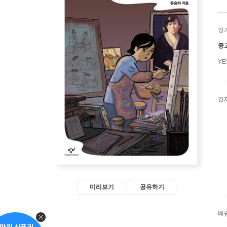
정
중
Y
결
미리보기
공유하기
배