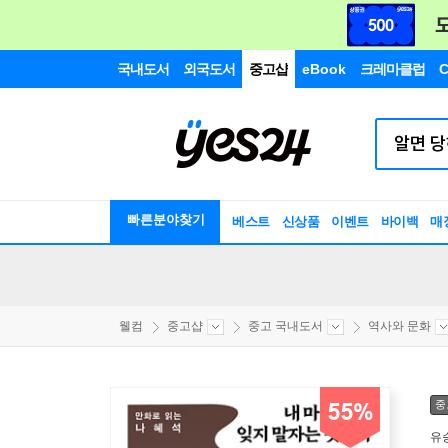
국내도서
외국도서
중고샵
eBook
크레마클럽
C
빠른분야찾기
베스트
신상품
이벤트
바이백
매
웰컴
중고샵
중고 국내도서
역사와 문화
중
55%
유