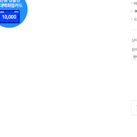
배
도
상
판
판