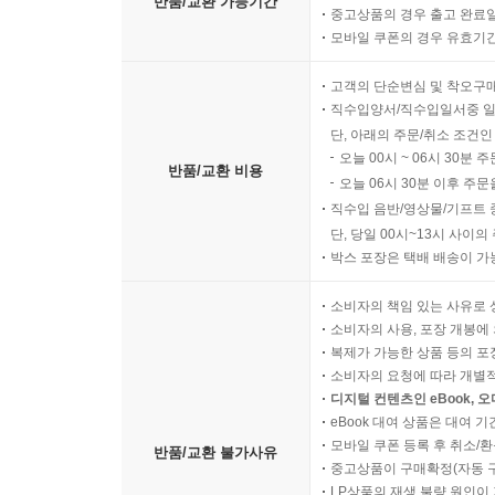
반품/교환 가능기간
중고상품의 경우 출고 완료일
모바일 쿠폰의 경우 유효기간(
고객의 단순변심 및 착오구
직수입양서/직수입일서중 일
단, 아래의 주문/취소 조건인
오늘 00시 ~ 06시 30분 
반품/교환 비용
오늘 06시 30분 이후 주문
직수입 음반/영상물/기프트 
단, 당일 00시~13시 사이
박스 포장은 택배 배송이 가
소비자의 책임 있는 사유로 
소비자의 사용, 포장 개봉에 
복제가 가능한 상품 등의 포장을 
소비자의 요청에 따라 개별
디지털 컨텐츠인 eBook, 
eBook 대여 상품은 대여 기
모바일 쿠폰 등록 후 취소/환
반품/교환 불가사유
중고상품이 구매확정(자동 
LP상품의 재생 불량 원인이 기