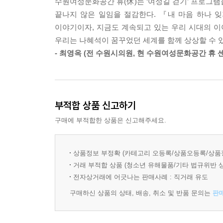
수원여성문화공간 휴(休)는 ‘여성길 걷기’ 프로그램
끝나지 않은 일임을 절감한다. 『내 마음 하나 
그렇기에 나혜석의 삶을 다시 살피는 일은 단순히 
이야기이자, 지금도 계속되고 있는 우리 시대의 이야
여성으로 존재한다는 것의 의미를 되돌아보고, 
우리는 나혜석이 꿈꾸었던 세계를 함께 상상할 수 있
선언이다. 여성도 개인으로서 존중받을 수 있는가
- 최영옥 (전 수원시의원, 현 수원여성문화공간 휴 
살아간다는 것은 어떤 의미인가. “여자이기 이전
이들에게 묵직한 울림으로 남는다.
최초의 여성 만화가,
부적합 상품 신고하기
선배 작가를 향한 마음을 담아서
구매에 부적합한 상품은 신고해주세요.
『내 마음 하나 잊지 말자는 것이다』 속 나혜석은 
세차례에 걸쳐 나혜석을 작품에서 다뤄온 유승하 
상품정보 부정확 (카테고리 오등록/상품오등록/상품
『신여성』에 발표했던 판화는 지금의 네 컷 만
거래 부적합 상품 (청소년 유해물품/기타 법규위반 
병행하는 모습을 실감 나게 포착했다. 특히 해당 판
전자상거래에 어긋나는 판매사례 : 직거래 유도
구매하신 상품의 상태, 배송, 취소 및 반품 문의는
판
언젠가는 선배 작가에게 헌정하는 만화를 그리고 싶
누구나 읽을 수 있는 만화라는 매체를 통해, 나