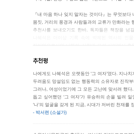
『내 마음 하나 잊지 말자는 것이다』는 무엇보다 
몸짓, 거리의 풍경과 사람들과의 교류가 만화라는 
추천사를 보내오기도 한바, 독자들은 책장을 넘길
나혜석은 더이상 기록 속에 박제된 역사의 인물
지식인으로서의 나혜석, 사랑과 모성 사이에서 흔들
통해 나혜석이라는 이름에 다시 한번 따뜻한 온기를
추천평
“여자이기 이전에 사람이다”
나에게도 나혜석은 오랫동안 ‘그 여자’였다. 지나
끝나지 않은 투쟁
두려움도 망설임도 없는 행동력의 소유자로 진작부터 
그러나, 여성이었기에 그 모든 고난에 맞서려 했다.
한편 여성의 독립과 자유를 외쳤던 나혜석의 투쟁은 
돕고 싶어했던 ‘그 여자’가 유승하의 손을 빌려 일
여성이라는 이유로 자유로운 연애와 직업 활동, 
‘나’의 얼굴을 갖게 된 지금, 시대가 저버린 천재
육아를 둘러싼 선택을 여성 개인의 삶이 아닌 ‘당연
- 박서련 (소설가)
등에서 여성을 향한 혐오와 조롱이 일상인 양 반복
역시 여전히 쉽지 않다. 다양한 낙인과 조롱이 
시도가 끊이지 않는다.