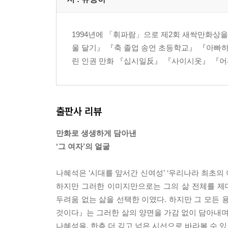
나혜석 연보
참고 자료
1994년에 「휘파람」으로 제2회 새싹만화상을
울 달기』 『축 졸업 송언 초등학교』 『아빠하
린 인권 만화 『십시일反』 『사이시옷』 『어
출판사 리뷰
만화로 생생하게 담아낸
‘그 여자’의 얼굴
나혜석은 ‘시대를 앞서간 신여성’ ‘우리나라 최초의 
하지만 그러한 이미지만으로는 그의 삶 전체를 제
두려움 없는 삶을 선택한 이였다. 하지만 그 모든 
것이다』는 그러한 삶의 양면을 가감 없이 담아내며,
나혜석을, 한층 더 깊고 넓은 시선으로 바라볼 수 있