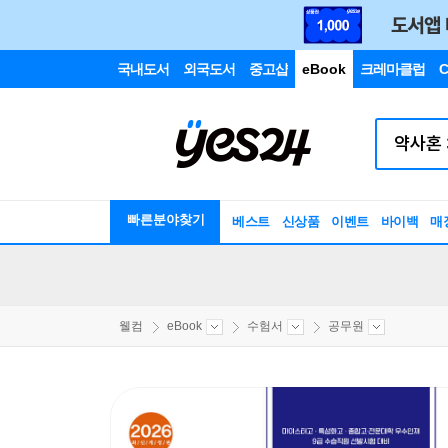
국내도서
외국도서
중고샵
eBook
크레마클럽
C
빠른분야찾기
베스트
신상품
이벤트
바이백
매
웰컴
eBook
수험서
공무원