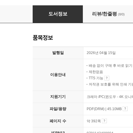
2026 시대에듀 기출이 답이다 지역인재 9급 
도서정보
리뷰/한줄평
(8/0)
품목정보
발행일
2026년 04월 15일
배송 없이 구매 후 바로 읽
제한없음
이용안내
TTS 가능
저작권 보호를 위해 인쇄 기
지원기기
크레마 /PC(윈도우 - 4K 모
파일/용량
PDF(DRM) | 45.10MB
페이지 수
약 392쪽