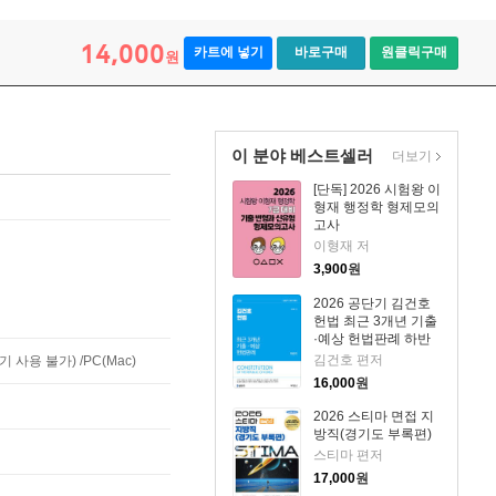
14,000
카트에 넣기
바로구매
원클릭구매
원
이 분야 베스트셀러
더보기
[단독] 2026 시험왕 이
형재 행정학 형제모의
고사
이형재 저
3,900
원
2026 공단기 김건호
헌법 최근 3개년 기출
·예상 헌법판례 하반
기
김건호 편저
사용 불가) /PC(Mac)
16,000
원
2026 스티마 면접 지
방직(경기도 부록편)
스티마 편저
17,000
원