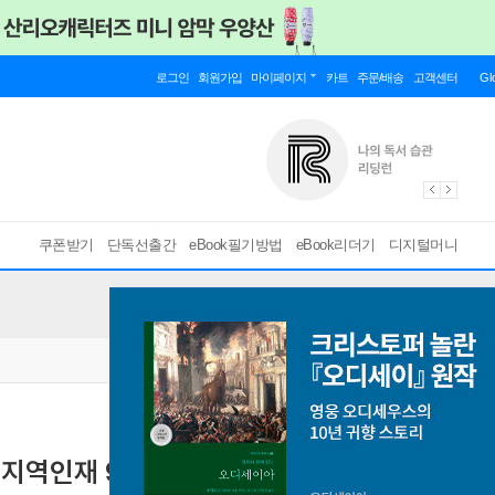
로그인
회원가입
마이페이지
카트
주문/배송
고객센터
Gl
쿠폰받기
단독선출간
eBook필기방법
eBook리더기
디지털머니
 지역인재 9급 수습직원 전과목 7개년 기출