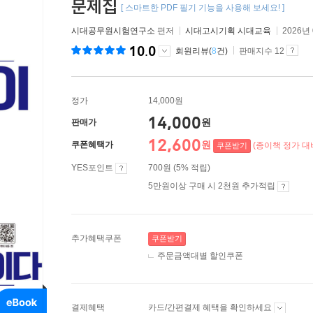
문제집
[ 스마트한 PDF 필기 기능을 사용해 보세요! ]
시대공무원시험연구소
편저
시대고시기획 시대교육
2026년
10.0
회원리뷰(
8
건)
판매지수 12
정가
14,000원
14,000
원
판매가
12,600
원
쿠폰혜택가
(종이책 정가 대비
쿠폰받기
YES포인트
700원 (5% 적립)
5만원이상 구매 시 2천원 추가적립
추가혜택쿠폰
쿠폰받기
주문금액대별 할인쿠폰
결제혜택
카드/간편결제 혜택을 확인하세요