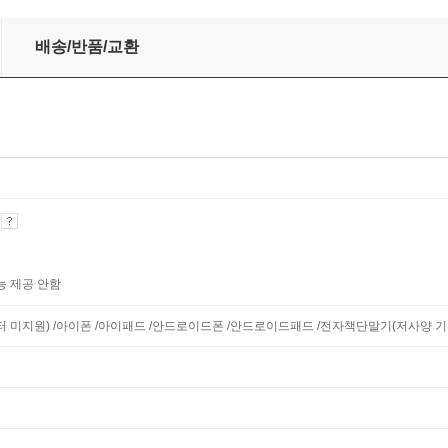
수습직원 전과목 7개년 기출문제집
배송/반품/교환
기
능 제공 안함
니터 미지원) /아이폰 /아이패드 /안드로이드폰 /안드로이드패드 /전자책단말기(저사양 기기 