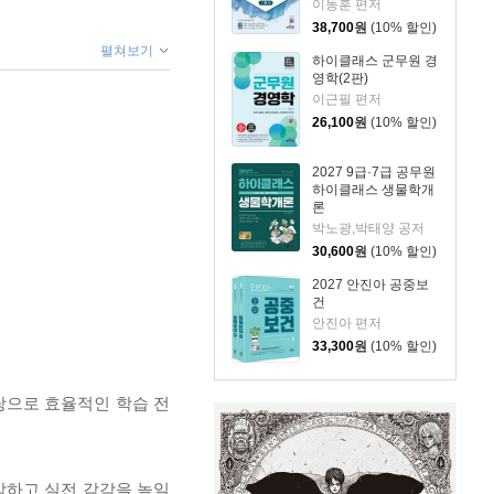
이동훈 편저
38,700
원
(10% 할인)
펼쳐보기
하이클래스 군무원 경
영학(2판)
이근필 편저
26,100
원
(10% 할인)
2027 9급·7급 공무원
하이클래스 생물학개
론
박노광,박태양 공저
30,600
원
(10% 할인)
2027 안진아 공중보
건
안진아 편저
33,300
원
(10% 할인)
바탕으로 효율적인 학습 전
악하고 실전 감각을 높일