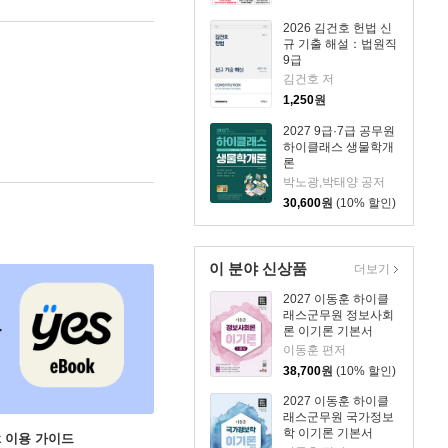
2026 김건호 헌법 신
규 기출 해설：법원직
9급
김건호 저
1,250
원
2027 9급·7급 공무원
하이클래스 생물학개
론
박노광,박태양 공저
30,600
원
(10% 할인)
이 분야 신상품
더보기
2027 이동훈 하이클
래스군무원 정보사회
론 이기론 기본서
이동훈 편저
38,700
원
(10% 할인)
2027 이동훈 하이클
래스군무원 국가정보
학 이기론 기본서
ok 이용 가이드