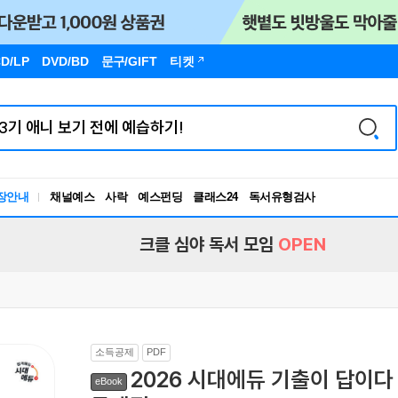
D/LP
DVD/BD
문구
/GIFT
티켓
장안내
채널예스
사락
예스펀딩
클래스24
독서유형검사
RBTI Lab
독서유형검사
크클 심야 독서 모임
OPEN
소득공제
PDF
2026 시대에듀 기출이 답이다
eBook